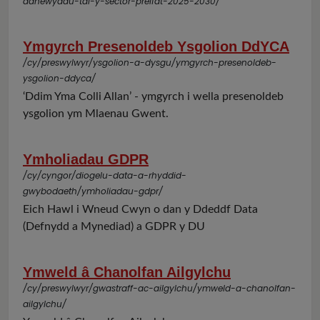
adnewyddu-tai-y-sector-preifat-2025-2030/
Ymgyrch Presenoldeb Ysgolion DdYCA
/cy/preswylwyr/ysgolion-a-dysgu/ymgyrch-presenoldeb-
ysgolion-ddyca/
‘Ddim Yma Colli Allan’ - ymgyrch i wella presenoldeb
ysgolion ym Mlaenau Gwent.
Ymholiadau GDPR
/cy/cyngor/diogelu-data-a-rhyddid-
gwybodaeth/ymholiadau-gdpr/
Eich Hawl i Wneud Cwyn o dan y Ddeddf Data
(Defnydd a Mynediad) a GDPR y DU
Ymweld â Chanolfan Ailgylchu
/cy/preswylwyr/gwastraff-ac-ailgylchu/ymweld-a-chanolfan-
ailgylchu/