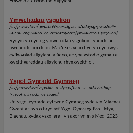
Ymweld â Chanolfan Ailgylchu
Ymweliadau ysgolion
/cy/preswylwyr/gwastraff-ac-ailgylchu/addysg-gwastraff-
lleihau-atgyweirio-ac-ailddefnyddio/ymweliadau-ysgolion/
Rydym yn cynnig ymweliadau ysgolion cynradd ac
uwchradd am ddim. Mae'r sesiynau hyn yn cynnwys
cyflwyniad ailgylchu a fideo, ac yna ystod o gemau a
gweithgareddau ailgylchu rhyngweithiol.
Ysgol Gynradd Gymraeg
/cy/preswylwyr/ysgolion-a-dysgu/bod-yn-ddwyieithog-
1/ysgol-gynradd-gymraeg/
Un ysgol gynradd cyfrwng Cymraeg sydd ym Mlaenau
Gwent ar hyn o bryd sef Ysgol Gymraeg Bro Helyg,
Blaenau, gydag ysgol arall yn agor yn mis Medi 2023