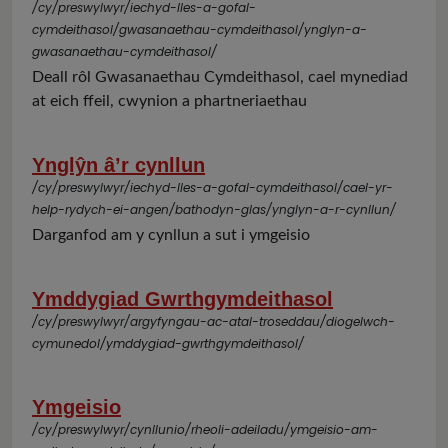
/cy/preswylwyr/iechyd-lles-a-gofal-
cymdeithasol/gwasanaethau-cymdeithasol/ynglyn-a-
gwasanaethau-cymdeithasol/
Deall rôl Gwasanaethau Cymdeithasol, cael mynediad
at eich ffeil, cwynion a phartneriaethau
Ynglŷn â’r cynllun
/cy/preswylwyr/iechyd-lles-a-gofal-cymdeithasol/cael-yr-
help-rydych-ei-angen/bathodyn-glas/ynglyn-a-r-cynllun/
Darganfod am y cynllun a sut i ymgeisio
Ymddygiad Gwrthgymdeithasol
/cy/preswylwyr/argyfyngau-ac-atal-troseddau/diogelwch-
cymunedol/ymddygiad-gwrthgymdeithasol/
Ymgeisio
/cy/preswylwyr/cynllunio/rheoli-adeiladu/ymgeisio-am-