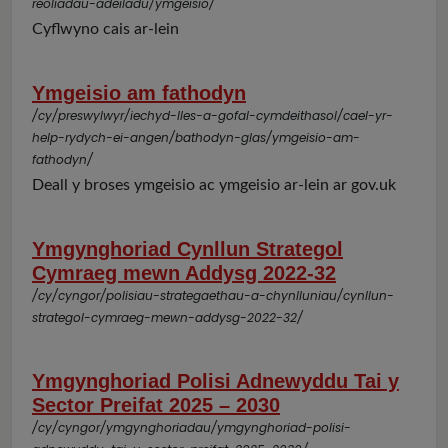
reoliadau-adeiladu/ymgeisio/
Cyflwyno cais ar-lein
Ymgeisio am fathodyn
/cy/preswylwyr/iechyd-lles-a-gofal-cymdeithasol/cael-yr-
help-rydych-ei-angen/bathodyn-glas/ymgeisio-am-
fathodyn/
Deall y broses ymgeisio ac ymgeisio ar-lein ar gov.uk
Ymgynghoriad Cynllun Strategol
Cymraeg mewn Addysg 2022-32
/cy/cyngor/polisiau-strategaethau-a-chynlluniau/cynllun-
strategol-cymraeg-mewn-addysg-2022-32/
Ymgynghoriad Polisi Adnewyddu Tai y
Sector Preifat 2025 – 2030
/cy/cyngor/ymgynghoriadau/ymgynghoriad-polisi-