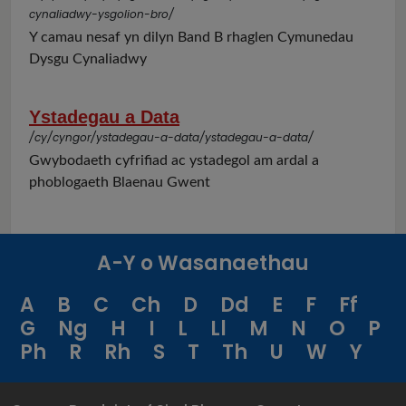
cynaliadwy-ysgolion-bro/
Y camau nesaf yn dilyn Band B rhaglen Cymunedau
Dysgu Cynaliadwy
Ystadegau a Data
/cy/cyngor/ystadegau-a-data/ystadegau-a-data/
Gwybodaeth cyfrifiad ac ystadegol am ardal a
phoblogaeth Blaenau Gwent
A-Y o Wasanaethau
A
B
C
Ch
D
Dd
E
F
Ff
G
Ng
H
I
L
Ll
M
N
O
P
Ph
R
Rh
S
T
Th
U
W
Y