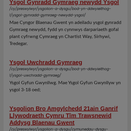
Ysgol Gynradd Gymraeg newydd Ysgol
/cy/preswylwyr/ysgolion-a-dysgu/bod-yn-ddwyieithog-
1/ysgol-gynradd-gymraeg-newydd-ysgol/
Mae Cyngor Blaenau Gwent yn adeiladu ysgol gynradd
Gymraeg newydd, fydd yn cynnwys darpariaeth gofal
plant cyfrwng Cymraeg yn Chartist Way, Sirhywi,
Tredegar.
Ysgol Uwchradd Gymraeg
/cy/preswylwyr/ysgolion-a-dysgu/bod-yn-ddwyieithog-
1/ysgol-uwchradd-gymraeg/
Ysgol Gyfun Gwynllwg. Mae Ysgol Gyfun Gwynllyw yn
ysgol 3-18 oed;
Ysgolion Bro Amgylchedd 21ain Ganrif
Llywodraeth Cymru Tîm Trawsnewid
Addysg Blaenau Gwent
/cy/preswylwyr/ysgolion-a-dysgu/cymunedau-dysgu-