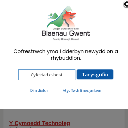
Cymraeg
English
Cofrestrwch yma i dderbyn newyddion a
rhybuddion.
Hafan
A-Y o Wasanaethau
A-Y o
Dim diolch
Atgoffwch fi nes ymlaen
Wasanaethau: Y
Y Cymoedd Technoleg