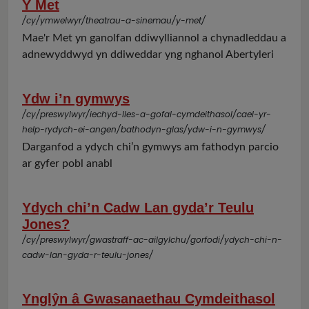
Y Met
/cy/ymwelwyr/theatrau-a-sinemau/y-met/
Mae'r Met yn ganolfan ddiwylliannol a chynadleddau a
adnewyddwyd yn ddiweddar yng nghanol Abertyleri
Ydw i’n gymwys
/cy/preswylwyr/iechyd-lles-a-gofal-cymdeithasol/cael-yr-
help-rydych-ei-angen/bathodyn-glas/ydw-i-n-gymwys/
Darganfod a ydych chi’n gymwys am fathodyn parcio
ar gyfer pobl anabl
Ydych chi’n Cadw Lan gyda’r Teulu
Jones?
/cy/preswylwyr/gwastraff-ac-ailgylchu/gorfodi/ydych-chi-n-
cadw-lan-gyda-r-teulu-jones/
Ynglŷn â Gwasanaethau Cymdeithasol