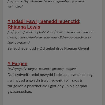
/cy/busnes/hyb-busnes-blaenau-gwent/y-cymoedd-
technoleg/
Y Ddadl Fawr; Senedd Ieuenctid;
Rhianna Lewis
/cy/cyngor/plant-a-phobl-ifanc/fforwm-ieuenctid-blaenau-
gwent/rhianna-lewis-senedd-ieuenctid-y-du-aelod-dros-
flaenau-gwent/
Senedd Ieuenctid y DU aelod dros Flaenau Gwent
Y Fargen
/cy/cyngor/y-fargen-blaenau-gwent/y-fargen/
Dull cydweithredol newydd i adeiladu cymuned deg,
gynhwysol a gwydn trwy gydweithio'n agos â
thrigolion a phartneriaid i gyd-ddylunio a darparu
gwasanaethau.