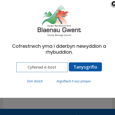
Cymraeg
English
Cofrestrwch yma i dderbyn newyddion a
rhybuddion.
Hafan
A-Y o Wasanaethau
A-Y o
Dim diolch
Atgoffwch fi nes ymlaen
Wasanaethau: