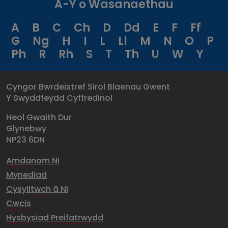
A-Y o Wasanaethau
A
B
C
Ch
D
Dd
E
F
Ff
G
Ng
H
I
L
Ll
M
N
O
P
Ph
R
Rh
S
T
Th
U
W
Y
Cyngor Bwrdeistref Sirol Blaenau Gwent
Y Swyddfeydd Cyffredinol
Heol Gwaith Dur
Glynebwy
NP23 6DN
Amdanom Ni
Mynediad
Cysylltwch â Ni
Cwcis
Hysbysiad Preifatrwydd