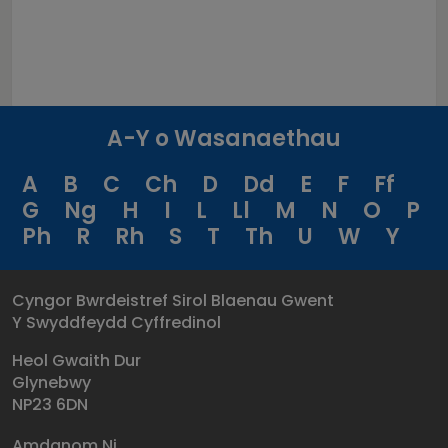
A-Y o Wasanaethau
A
B
C
Ch
D
Dd
E
F
Ff
G
Ng
H
I
L
Ll
M
N
O
P
Ph
R
Rh
S
T
Th
U
W
Y
Cyngor Bwrdeistref Sirol Blaenau Gwent
Y Swyddfeydd Cyffredinol
Heol Gwaith Dur
Glynebwy
NP23 6DN
Amdanom Ni