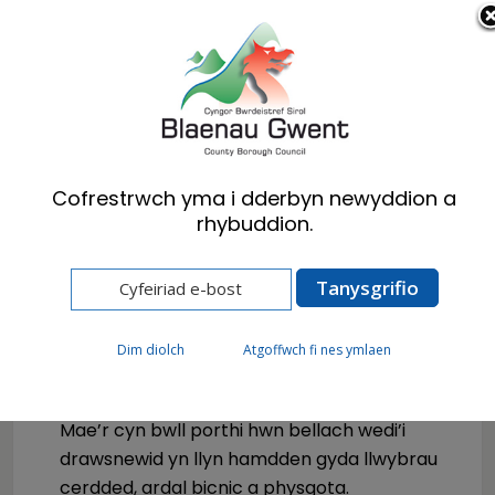
Cymraeg
English
Cofrestrwch yma i dderbyn newyddion a
rhybuddion.
Hafan
Ymwelwyr
Parciau a Chefn Gwlad
Dim diolch
Atgoffwch fi nes ymlaen
Pwll Cwmcelyn
Mae’r cyn bwll porthi hwn bellach wedi’i
drawsnewid yn llyn hamdden gyda llwybrau
cerdded, ardal bicnic a physgota.