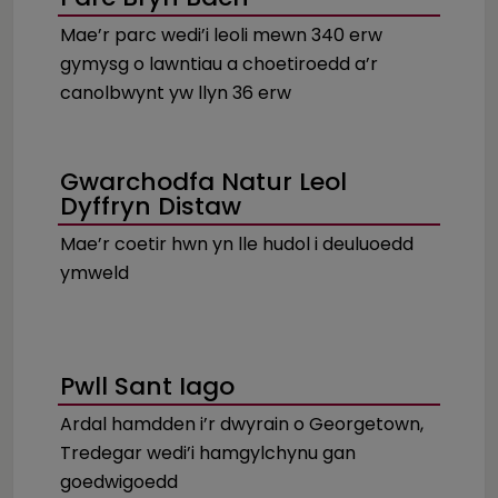
Mae’r parc wedi’i leoli mewn 340 erw
gymysg o lawntiau a choetiroedd a’r
canolbwynt yw llyn 36 erw
Gwarchodfa Natur Leol
Dyffryn Distaw
Mae’r coetir hwn yn lle hudol i deuluoedd
ymweld
Pwll Sant Iago
Ardal hamdden i’r dwyrain o Georgetown,
Tredegar wedi’i hamgylchynu gan
goedwigoedd