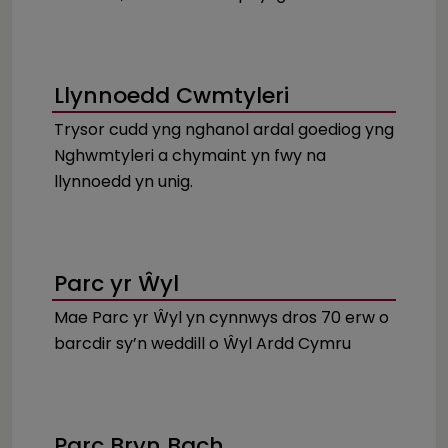
Llynnoedd Cwmtyleri
Trysor cudd yng nghanol ardal goediog yng
Nghwmtyleri a chymaint yn fwy na
llynnoedd yn unig.
Parc yr Ŵyl
Mae Parc yr Ŵyl yn cynnwys dros 70 erw o
barcdir sy’n weddill o Ŵyl Ardd Cymru
Parc Bryn Bach