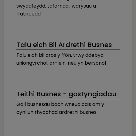
swyddfeydd, tafarndai, warysau a
ffatrïoedd.
Talu eich Bil Ardrethi Busnes
Talu eich bil dros y ffôn, trwy ddebyd
uniongyrchol, ar-lein, neu yn bersonol
Teithi Busnes - gostyngiadau
Gall busnesau bach wneud cais am y
cynllun rhyddhad ardrethi busnes