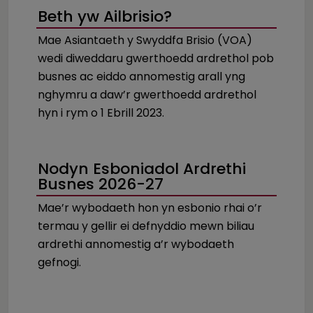
Beth yw Ailbrisio?
Mae Asiantaeth y Swyddfa Brisio (VOA)
wedi diweddaru gwerthoedd ardrethol pob
busnes ac eiddo annomestig arall yng
nghymru a daw’r gwerthoedd ardrethol
hyn i rym o 1 Ebrill 2023.
Nodyn Esboniadol Ardrethi
Busnes 2026-27
Mae’r wybodaeth hon yn esbonio rhai o’r
termau y gellir ei defnyddio mewn biliau
ardrethi annomestig a’r wybodaeth
gefnogi.