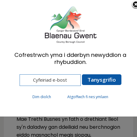
Cymraeg
English
Cofrestrwch yma i dderbyn newyddion a
rhybuddion.
Hafan
Busnes
Trethi busnes (NNDR)
Dim diolch
Atgoffwch fi nes ymlaen
Trethi busnes
Mae Trethi Busnes yn fath o drethiant lleol
sy'n daladwy gan ddeiliaid neu berchnogion
eiddo masnachol megis siopau,