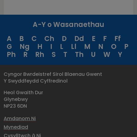
A-Y o Wasanaethau
A
B
C
Ch
D
Dd
E
F
Ff
G
Ng
H
I
L
Ll
M
N
O
P
Ph
R
Rh
S
T
Th
U
W
Y
Cyngor Bwrdeistref Sirol Blaenau Gwent
Y Swyddfeydd Cyffredinol
Heol Gwaith Dur
Glynebwy
NP23 6DN
Amdanom Ni
Mynediad
Cysylltwch â Ni