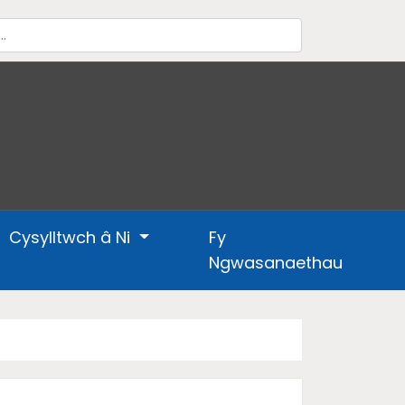
Cysylltwch â Ni
Fy
Ngwasanaethau