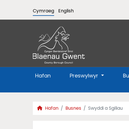
Cymraeg
English
Hafan
Preswylwyr
B
Hafan
Busnes
Swyddi a Sgiliau