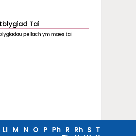
tblygiad Tai
blygiadau pellach ym maes tai
Ll
M
N
O
P
Ph
R
Rh
S
T