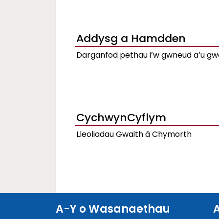
Addysg a Hamdden
Darganfod pethau i’w gwneud a’u gw
CychwynCyflym
Lleoliadau Gwaith â Chymorth
A-Y o Wasanaethau