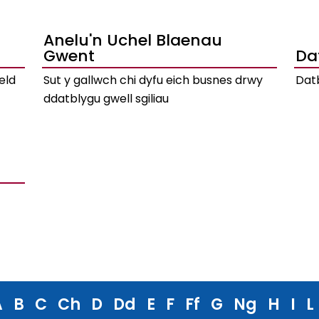
Anelu'n Uchel Blaenau
Gwent
Da
eld
Sut y gallwch chi dyfu eich busnes drwy
Dat
ddatblygu gwell sgiliau
A
B
C
Ch
D
Dd
E
F
Ff
G
Ng
H
I
L