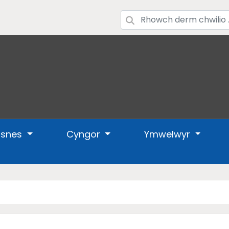
usnes
Cyngor
Ymwelwyr