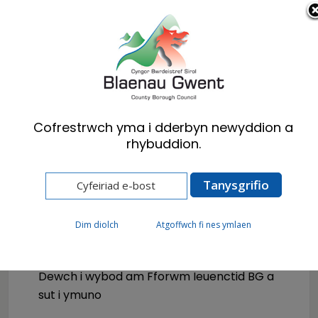
Cymraeg
English
Cofrestrwch yma i dderbyn newyddion a
rhybuddion.
Hafan
Cyngor
Plant a Phobl Ifanc
Dim diolch
Atgoffwch fi nes ymlaen
Fforwm Ieuenctid Blaenau
Gwent
Dewch i wybod am Fforwm Ieuenctid BG a
sut i ymuno