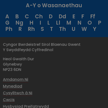
A-Y o Wasanaethau
A
B
C
Ch
D
Dd
E
F
Ff
G
Ng
H
I
L
Ll
M
N
O
P
Ph
R
Rh
S
T
Th
U
W
Y
Cyngor Bwrdeistref Sirol Blaenau Gwent
Y Swyddfeydd Cyffredinol
Heol Gwaith Dur
Glynebwy
NP23 6DN
Amdanom Ni
Mynediad
Cysylltwch â Ni
Cwcis
Hysbysiad Preifatrwydd