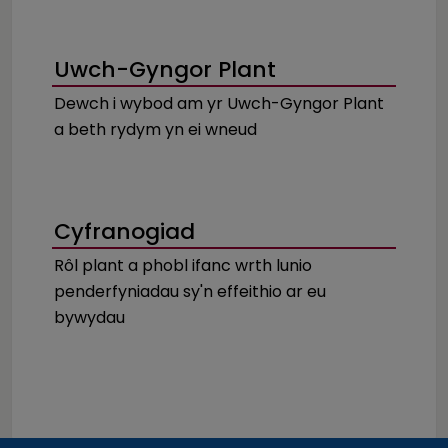
Uwch-Gyngor Plant
Dewch i wybod am yr Uwch-Gyngor Plant
a beth rydym yn ei wneud
Cyfranogiad
Rôl plant a phobl ifanc wrth lunio
penderfyniadau sy'n effeithio ar eu
bywydau