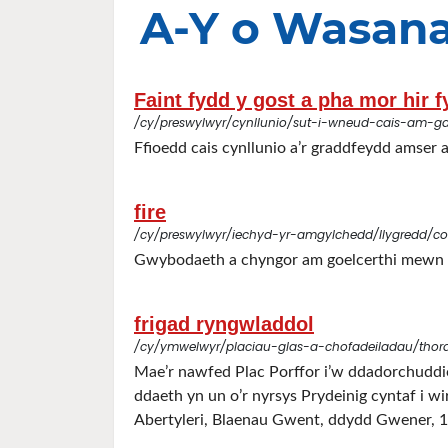
A-Y o Wasana
Faint fydd y gost a pha mor hir 
/cy/preswylwyr/cynllunio/sut-i-wneud-cais-am-g
Ffioedd cais cynllunio a’r graddfeydd amser
fire
/cy/preswylwyr/iechyd-yr-amgylchedd/llygredd/co
Gwybodaeth a chyngor am goelcerthi mewn ge
frigad ryngwladdol
/cy/ymwelwyr/placiau-glas-a-chofadeiladau/thora-
Mae’r nawfed Plac Porffor i’w ddadorchuddi
ddaeth yn un o’r nyrsys Prydeinig cyntaf i w
Abertyleri, Blaenau Gwent, ddydd Gwener, 