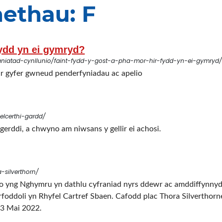
ethau: F
fydd yn ei gymryd?
aniatad-cynllunio/faint-fydd-y-gost-a-pha-mor-hir-fydd-yn-ei-gymryd/
 ar gyfer gwneud penderfyniadau ac apelio
elcerthi-gardd/
rddi, a chwyno am niwsans y gellir ei achosi.
silverthorn/
o yng Nghymru yn dathlu cyfraniad nyrs ddewr ac amddiffynnydd
irfoddoli yn Rhyfel Cartref Sbaen. Cafodd plac Thora Silverthor
13 Mai 2022.