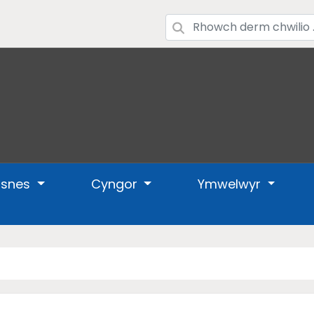
usnes
Cyngor
Ymwelwyr