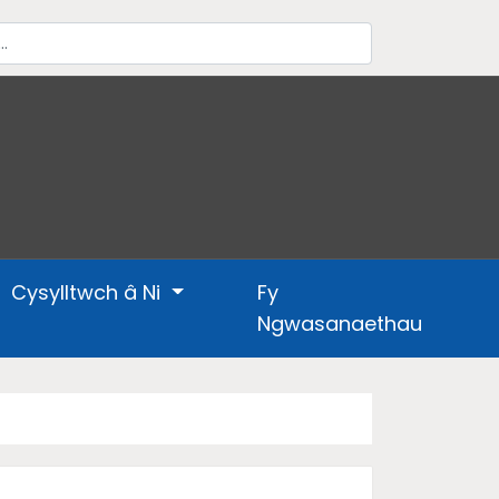
Cysylltwch â Ni
Fy
Ngwasanaethau