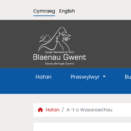
Cymraeg
English
Hafan
Preswylwyr
B
Hafan
A-Y o Wasanaethau