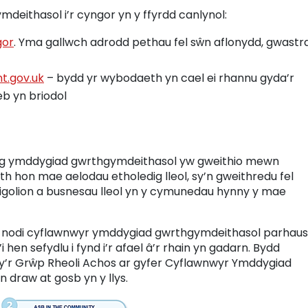
ithasol i’r cyngor yn y ffyrdd canlynol:
gor
. Yma gallwch adrodd pethau fel sŵn aflonydd, gwastra
t.gov.uk
– bydd yr wybodaeth yn cael ei rhannu gyda’r
eb yn briodol
ael ag ymddygiad gwrthgymdeithasol yw gweithio mewn
eth hon mae aelodau etholedig lleol, sy’n gweithredu fel
rigolion a busnesau lleol yn y cymunedau hynny y mae
u i nodi cyflawnwyr ymddygiad gwrthgymdeithasol parhaus
hen sefydlu i fynd i’r afael â’r rhain yn gadarn. Bydd
rwy’r Grŵp Rheoli Achos ar gyfer Cyflawnwyr Ymddygiad
 draw at gosb yn y llys.