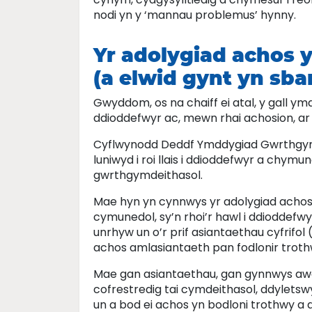
nodi yn y ‘mannau problemus’ hynny.
Yr adolygiad achos
(a elwid gynt yn sb
Gwyddom, os na chaiff ei atal, y gall ym
ddioddefwyr ac, mewn rhai achosion, a
Cyflwynodd Deddf Ymddygiad Gwrthgymd
luniwyd i roi llais i ddioddefwyr a chy
gwrthgymdeithasol.
Mae hyn yn cynnwys yr adolygiad achos
cymunedol, sy’n rhoi’r hawl i ddiodde
unrhyw un o’r prif asiantaethau cyfrifol
achos amlasiantaeth pan fodlonir trothw
Mae gan asiantaethau, gan gynnwys awdu
cofrestredig tai cymdeithasol, ddylets
un a bod ei achos yn bodloni trothwy a d