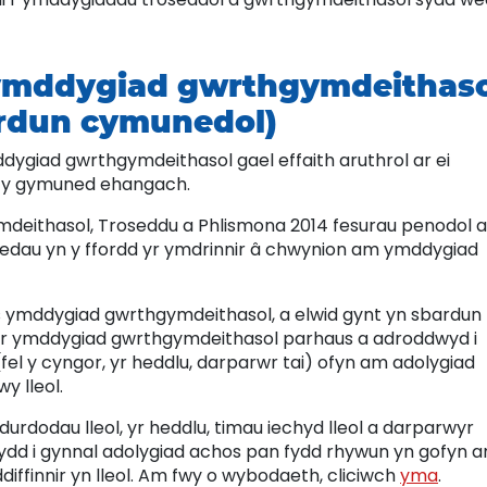
 ymddygiad gwrthgymdeithas
ardun cymunedol)
ddygiad gwrthgymdeithasol gael effaith aruthrol ar ei
r y gymuned ehangach.
eithasol, Troseddu a Phlismona 2014 fesurau penodol a
munedau yn y ffordd yr ymdrinnir â chwynion am ymddygiad
 ymddygiad gwrthgymdeithasol, a elwid gynt yn sbardun
fwyr ymddygiad gwrthgymdeithasol parhaus a adroddwyd i
 (fel y cyngor, yr heddlu, darparwr tai) ofyn am adolygiad
y lleol.
rdodau lleol, yr heddlu, timau iechyd lleol a darparwyr
wydd i gynnal adolygiad achos pan fydd rhywun yn gofyn 
diffinnir yn lleol. Am fwy o wybodaeth, cliciwch
yma
.