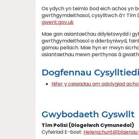
Os ydych yn teimlo bod eich achos yn b
gwrthgymdeithasol, cysylltwch â’r Tî
gwent.gov.uk
Mae gan asiantaethau ddyletswydd i gyh
gwrthgymdeithasol a dderbyniwyd, faint 
gamau pellach. Mae hyn er mwyn sicrhau
asiantaethau mewn perthynas â gwaith
Dogfennau Cysylltied
Nifer y ceisiadau am adolygiad ac
Gwybodaeth Gyswllt
Tîm Polisi (Diogelwch Cymunedol)
Cyfeiriad E-bost:
Helena.hunt@blaenau-