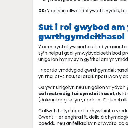
DS:
Y geiriau allweddol yw aflonyddu, br
Sut i roi gwybod a
gwrthgymdeithasol
Y cam cyntaf yw sicrhau bod yr asianta
sy’n helpu i godi ymwybyddiaeth bod prob
unigolion hynny sy’n gyfrifol am yr ym
I riportio ymddygiad gwrthgymdeithasol
yn rhai brys neu, fel arall, riportiwch y 
Os yw’r unigolyn neu unigolion yr ydyc
cofrestredig tai cymdeithasol
, dyli
(dolenni ar gael yn yr adran “Dolenni all
Gallwch hefyd riportio rhywfaint o ymd
Gwent – er enghraifft, delio â chymdogion
baeddu neu anifeiliaid sy’n crwydro, ac a