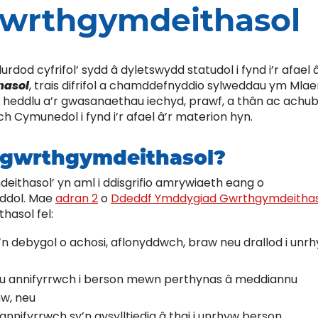
wrthgymdeithasol
dod cyfrifol’ sydd â dyletswydd statudol i fynd i’r afael 
hasol
, trais difrifol a chamddefnyddio sylweddau ym Mla
 heddlu a’r gwasanaethau iechyd, prawf, a thân ac achub
h Cymunedol i fynd i’r afael â’r materion hyn.
 gwrthgymdeithasol?
ithasol’ yn aml i ddisgrifio amrywiaeth eang o
eddol. Mae
adran 2
o
Ddeddf Ymddygiad Gwrthgymdeithas
hasol fel:
n debygol o achosi, aflonyddwch, braw neu drallod i unr
neu annifyrrwch i berson mewn perthynas â meddiannu
w, neu
nnifyrrwch sy’n gysylltiedig â thai i unrhyw berson.