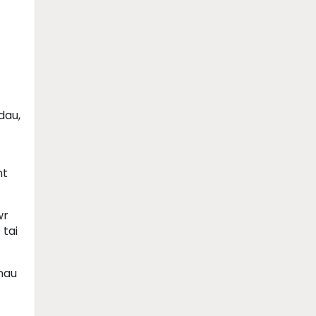
dau,
nt
wr
 tai
nau