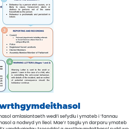
wrthgymdeithasol
ol amlasiantaeth wedi’i sefydlu i ymateb i ‘fannau
sol a nodwyd yn lleol. Mae’r tasglu yn darparu ymateb
oli’r ymddygiadau troseddol a gwrthgymdeithasol sydd wed