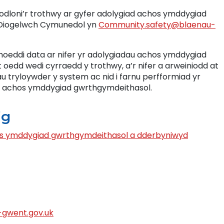
odloni’r trothwy ar gyfer adolygiad achos ymddygiad
m Diogelwch Cymunedol yn
Community.safety@blaenau-
oeddi data ar nifer yr adolygiadau achos ymddygiad
oedd wedi cyrraedd y trothwy, a’r nifer a arweiniodd at
 tryloywder y system ac nid i farnu perfformiad yr
 achos ymddygiad gwrthgymdeithasol.
ig
hos ymddygiad gwrthgymdeithasol a dderbyniwyd
gwent.gov.uk