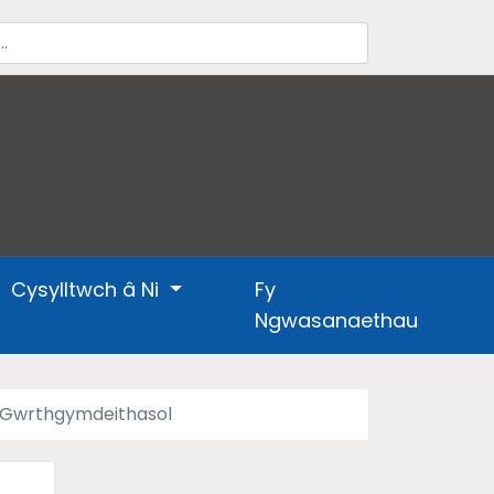
Cysylltwch â Ni
Fy
Ngwasanaethau
Gwrthgymdeithasol