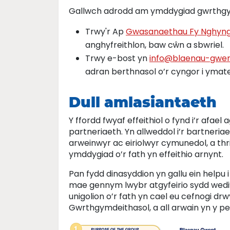
Gallwch adrodd am ymddygiad gwrthgymde
Trwy'r Ap
Gwasanaethau Fy Nghyn
anghyfreithlon, baw cŵn a sbwriel.
Trwy e-bost yn
info@blaenau-gwen
adran berthnasol o’r cyngor i ymat
Dull amlasiantaeth
Y ffordd fwyaf effeithiol o fynd i’r af
partneriaeth. Yn allweddol i’r bartneria
arweinwyr ac eiriolwyr cymunedol, a th
ymddygiad o’r fath yn effeithio arnynt.
Pan fydd dinasyddion yn gallu ein help
mae gennym lwybr atgyfeirio sydd wedi’i 
unigolion o’r fath yn cael eu cefnogi d
Gwrthgymdeithasol, a all arwain yn y pen