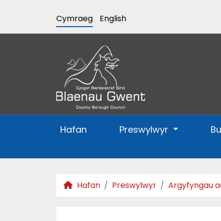
Cymraeg
English
Hafan
Preswylwyr
B
Hafan
Preswylwyr
Argyfyngau a