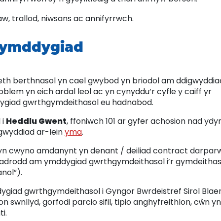
aw, trallod, niwsans ac annifyrrwch.
m ymddygiad
eth berthnasol yn cael gwybod yn briodol am ddigwyddia
lem yn eich ardal leol ac yn cynyddu’r cyfle y caiff yr
ddygiad gwrthgymdeithasol eu hadnabod.
 i
Heddlu Gwent
, ffoniwch 101 ar gyfer achosion nad ydy
digwyddiad ar-lein
yma
.
h yn cwyno amdanynt yn denant / deiliad contract darpar
d adrodd am ymddygiad gwrthgymdeithasol i’r gymdeithas
anol”).
dygiad gwrthgymdeithasol i Gyngor Bwrdeistref Sirol Blae
 swnllyd, gorfodi parcio sifil, tipio anghyfreithlon, cŵn yn
ti.