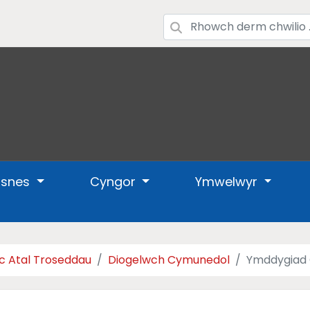
usnes
Cyngor
Ymwelwyr
c Atal Troseddau
Diogelwch Cymunedol
Ymddygiad 