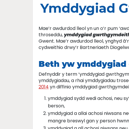
Ymddygiad G
Mae’r awdurdod lleol yn un o’r pum ‘awdur
throseddu,
ymddygiad gwrthgymdeit
Gwent. Mae’r awdurdod lleol, ynghyd â’r
cydweithio drwy’r Bartneriaeth Diogelwc
Beth yw ymddygiad
Defnyddir y term ‘ymddygiad gwrthgymde
ymddygiadau, a rhai ymddygiadau tros
2014
yn diffinio ymddygiad gwrthgymdeit
ymddygiad sydd wedi achosi, neu sy’
berson,
ymddygiad a allai achosi niwsans 
mangre breswyl gan y person hwnn
ymddygiad a all achosi niwsans neu a