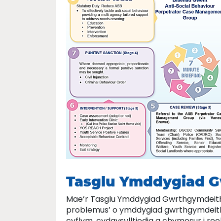
Tasglu Ymddygiad G
Mae’r Tasglu Ymddygiad Gwrthgymdeithas
problemus’ o ymddygiad gwrthgymdeitha
cyflym, cydgysylltiedig a chymesur i re