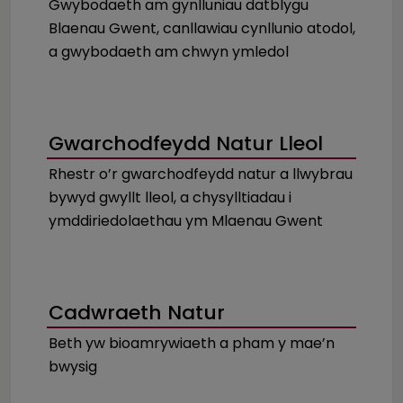
Gwybodaeth am gynlluniau datblygu
Blaenau Gwent, canllawiau cynllunio atodol,
a gwybodaeth am chwyn ymledol
Gwarchodfeydd Natur Lleol
Rhestr o’r gwarchodfeydd natur a llwybrau
bywyd gwyllt lleol, a chysylltiadau i
ymddiriedolaethau ym Mlaenau Gwent
Cadwraeth Natur
Beth yw bioamrywiaeth a pham y mae’n
bwysig