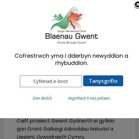
Cymraeg
English
Cofrestrwch yma i dderbyn newyddion a
rhybuddion.
Hafan
Preswylwyr
Cefn Gwlad
Dim diolch
Atgoffwch fi nes ymlaen
Gwent Gydnerth
Caiff prosiect Gwent Gydnerth ei gyllido
gan Grant Galluogi Adnoddau Naturiol a
Llesiant Llywodraeth Cymru.