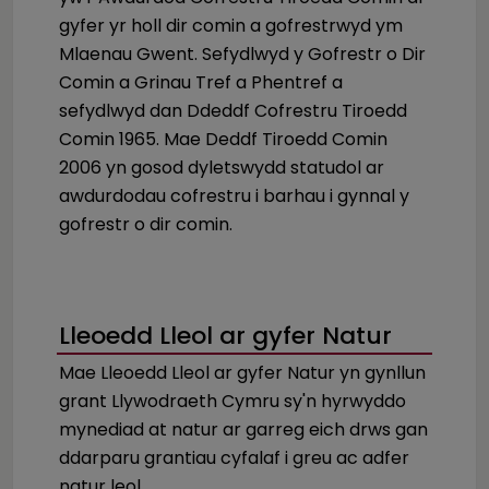
gyfer yr holl dir comin a gofrestrwyd ym
Mlaenau Gwent. Sefydlwyd y Gofrestr o Dir
Comin a Grinau Tref a Phentref a
sefydlwyd dan Ddeddf Cofrestru Tiroedd
Comin 1965. Mae Deddf Tiroedd Comin
2006 yn gosod dyletswydd statudol ar
awdurdodau cofrestru i barhau i gynnal y
gofrestr o dir comin.
Lleoedd Lleol ar gyfer Natur
Mae Lleoedd Lleol ar gyfer Natur yn gynllun
grant Llywodraeth Cymru sy'n hyrwyddo
mynediad at natur ar garreg eich drws gan
ddarparu grantiau cyfalaf i greu ac adfer
natur leol.