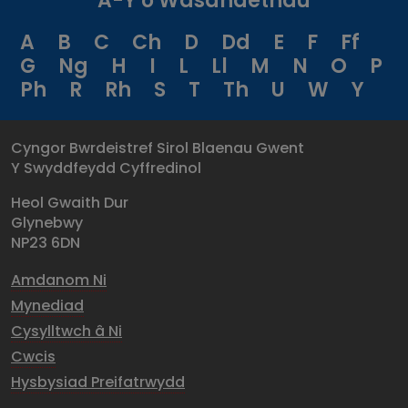
A-Y o Wasanaethau
A
B
C
Ch
D
Dd
E
F
Ff
G
Ng
H
I
L
Ll
M
N
O
P
Ph
R
Rh
S
T
Th
U
W
Y
Cyngor Bwrdeistref Sirol Blaenau Gwent
Y Swyddfeydd Cyffredinol
Heol Gwaith Dur
Glynebwy
NP23 6DN
Amdanom Ni
Mynediad
Cysylltwch â Ni
Cwcis
Hysbysiad Preifatrwydd