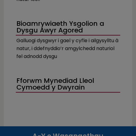
Bioamrywiaeth Ysgolion a
Dysgu Awyr Agored
Galluogi dysgwyr i gael y cyfle i ailgysylltu â
natur, i ddefnyddio’r amgylchedd naturiol
fel adnodd dysgu
Fforwm Mynediad Lleol
Cymoedd y Dwyrain