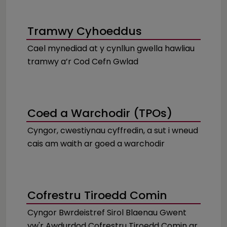
Tramwy Cyhoeddus
Cael mynediad at y cynllun gwella hawliau
tramwy a’r Cod Cefn Gwlad
Coed a Warchodir (TPOs)
Cyngor, cwestiynau cyffredin, a sut i wneud
cais am waith ar goed a warchodir
Cofrestru Tiroedd Comin
Cyngor Bwrdeistref Sirol Blaenau Gwent
yw'r Awdurdod Cofrestru Tiroedd Comin ar