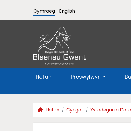
Cymraeg
English
Hafan
Preswylwyr
B
Hafan
Cyngor
Ystadegau a Dat