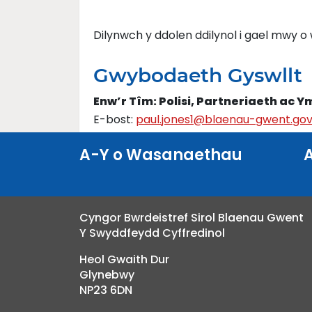
Dilynwch y ddolen ddilynol i gael mwy 
Gwybodaeth Gyswllt
Enw’r Tîm: Polisi, Partneriaeth ac Y
E-bost:
paul.jones1@blaenau-gwent.gov
A-Y o Wasanaethau
Cyngor Bwrdeistref Sirol Blaenau Gwent
Y Swyddfeydd Cyffredinol
Heol Gwaith Dur
Glynebwy
NP23 6DN