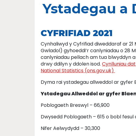
Ystadegau a 
CYFRIFIAD 2021
Cynhaliwyd y Cyfrifiad diweddaraf ar 2
Gwladol) gyhoeddi’r canlyniadau o 28 M
canlyniadau pellach am tua blwyddyn ara
drwy ddilyn y ddolen isod.
Cynlluniau dat
National Statistics (ons.gov.uk)
Dyma rai ystadegau allweddol ar gyfer
Ystadegau Allweddol ar gyfer Blaen
Poblogaeth Breswyl – 66,900
Dwysedd Poblogaeth – 615 o bobl fesul 
Nifer Aelwydydd – 30,300