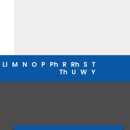
Ll
M
N
O
P
Ph
R
Rh
S
T
Th
U
W
Y