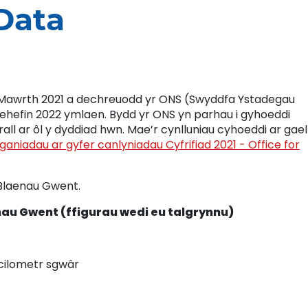
Data
1 Mawrth 2021 a dechreuodd yr ONS (Swyddfa Ystadegau
ehefin 2022 ymlaen. Bydd yr ONS yn parhau i gyhoeddi
ll ar ôl y dyddiad hwn. Mae’r cynlluniau cyhoeddi ar gael
ganiadau ar gyfer canlyniadau Cyfrifiad 2021 - Office for
 Blaenau Gwent.
au Gwent (ffigurau wedi eu talgrynnu)
cilometr sgwâr