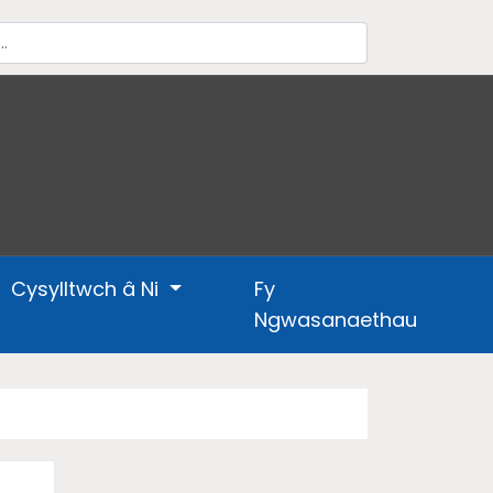
Cysylltwch â Ni
Fy
Ngwasanaethau