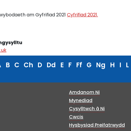
o wybodaeth am Gyfrifiad 2021
Cyfrifiad 2021.
mgysylltu
.uk
A
B
C
Ch
D
Dd
E
F
Ff
G
Ng
H
I
L
Amdanom Ni
Mynediad
Cysylltwch â Ni
Cwcis
Hysbysiad Preifatrwydd