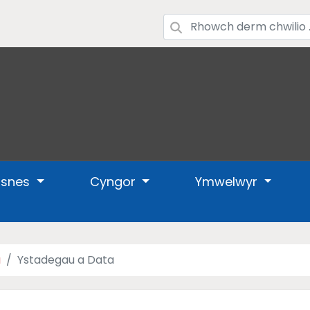
usnes
Cyngor
Ymwelwyr
a
Ystadegau a Data