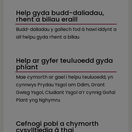
Help gyda budd-daliadau,
rhent a biliau eraill
Budd-daliadau y gallech fod â hawl iddynt a
all helpu gyda rhent a biliau
Help ar gyfer teuluoedd gyda
phlant
Mae cymorth ar gael i helpu teuluoedd, yn
cynnwys Prydau Ysgol am Ddim, Grant
Gwisg Ysgol, Cludiant Ysgol a’r cynnig Gofal
Plant yng Nghymru
Cefnogi pobl a chymorth
cysylltiedig â thai