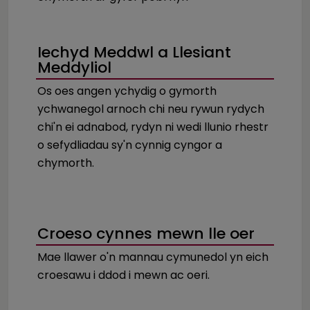
Iechyd Meddwl a Llesiant
Meddyliol
Os oes angen ychydig o gymorth
ychwanegol arnoch chi neu rywun rydych
chi'n ei adnabod, rydyn ni wedi llunio rhestr
o sefydliadau sy'n cynnig cyngor a
chymorth.
Croeso cynnes mewn lle oer
Mae llawer o'n mannau cymunedol yn eich
croesawu i ddod i mewn ac oeri.