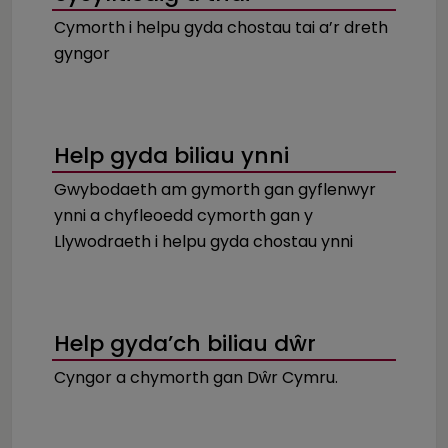
Cymorth i helpu gyda chostau tai a’r dreth
gyngor
Help gyda biliau ynni
Gwybodaeth am gymorth gan gyflenwyr
ynni a chyfleoedd cymorth gan y
Llywodraeth i helpu gyda chostau ynni
Help gyda’ch biliau dŵr
Cyngor a chymorth gan Dŵr Cymru.