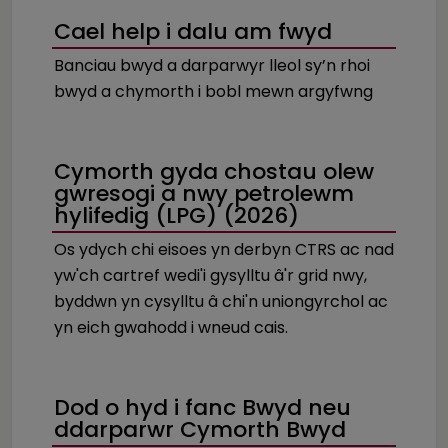
Cael help i dalu am fwyd
Banciau bwyd a darparwyr lleol sy’n rhoi
bwyd a chymorth i bobl mewn argyfwng
Cymorth gyda chostau olew
gwresogi a nwy petrolewm
hylifedig (LPG) (2026)
Os ydych chi eisoes yn derbyn CTRS ac nad
yw'ch cartref wedi'i gysylltu â'r grid nwy,
byddwn yn cysylltu â chi'n uniongyrchol ac
yn eich gwahodd i wneud cais.
Dod o hyd i fanc Bwyd neu
ddarparwr Cymorth Bwyd