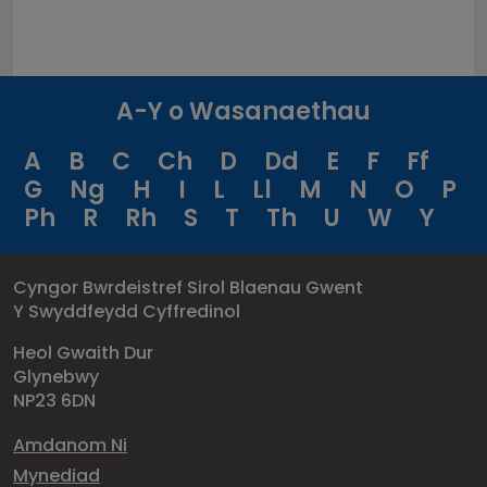
A-Y o Wasanaethau
A
B
C
Ch
D
Dd
E
F
Ff
G
Ng
H
I
L
Ll
M
N
O
P
Ph
R
Rh
S
T
Th
U
W
Y
Cyngor Bwrdeistref Sirol Blaenau Gwent
Y Swyddfeydd Cyffredinol
Heol Gwaith Dur
Glynebwy
NP23 6DN
Amdanom Ni
Mynediad