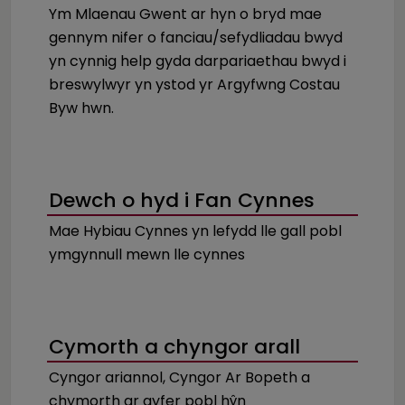
Ym Mlaenau Gwent ar hyn o bryd mae
gennym nifer o fanciau/sefydliadau bwyd
yn cynnig help gyda darpariaethau bwyd i
breswylwyr yn ystod yr Argyfwng Costau
Byw hwn.
Dewch o hyd i Fan Cynnes
Mae Hybiau Cynnes yn lefydd lle gall pobl
ymgynnull mewn lle cynnes
Cymorth a chyngor arall
Cyngor ariannol, Cyngor Ar Bopeth a
chymorth ar gyfer pobl hŷn