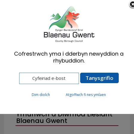
Cymraeg
English
Cofrestrwch yma i dderbyn newyddion a
rhybuddion.
Hafan
Preswylwyr
Costau Byw a Lles Cyngor a Chefnogaeth
Dim diolch
Atgoffwch fi nes ymlaen
Mae Eich Lles yn Bwysig –
Ymunwch â Diwrnod Llesiant
Blaenau Gwent