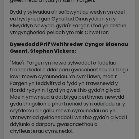
gweithredu a fydd yn sail i'r Fargen.
Bydd y sylwadau a'r safbwyntiau wedyn yn cael
eu hystyried gan Gynulliad Dinasyddion yn y
Flwyddyn Newydd, gyda'r Fargen i fod yn destun
ymgynghoriad pellach ym mis Chwefror.
Dywedodd Prif Weithredwr Cyngor Blaenau
Gwent, Stephen Vickers:
"Mae'r Fargen yn newid sylweddol o fodelau
traddodiadol o ddarparu gwasanaethau o'r brig i
lawr mewn cymunedau. Yn syml iawn, mae’r
Fargen yn feddylfryd a fydd yn trawsnewid y
ffordd rydyn ni i gyd yn gweithio gyda'n gilydd.
Mae'n ymwneud â datblygu perthynas newydd
gyda thrigolion a phartneriaid sy'n adeiladu ar y
cryfderau a'r gallu mewn cymunedau ac yn
ymrwymiad gwirioneddol i weithio gyda'n gilydd i
ddylunio a darparu gwasanaethau a
chyfleusterau cymunedol.