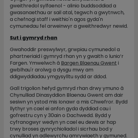
gweithredol sylfaenol - alinio buddsoddiad a
gwasanaethau ar sail atal, tegwch a gwytnwch,
a chefnogi staff i weithio'n agos gyda'n
cymunedau fel arweinwyr a gweithredwyr newid.
Sut i gymryd rhan
Gwahoddir preswylwyr, grwpiau cymunedol a
phartneriaid i gymryd rhan yn y gwaith o lunio’r
Fargen. Ymwelwch â
Bargen Blaenau Gwent
i
gwblhau'r arolwg a dysgu mwy am
ddigwyddiadau ymgysylltu sydd ar ddod.
Gall trigolion hefyd gymryd rhan drwy ymuno â
Chynulliad Dinasyddion Blaenau Gwent am dair
sesiwn yn ystod mis Ionawr a mis Chwefror. Bydd
llythyr yn cael ei anfon gyda dyddiad cau i
gofrestru cyn y 30ain o Dachwedd. Bydd y
cyfranogwyr wedyn yn cael eu dewis ar hap
trwy broses gynrychioliadol i sicrhau bod y
cynulliad yn adlewyrchu amrywiaeth y gymuned.