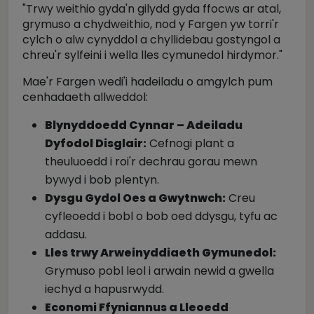
"Trwy weithio gyda'n gilydd gyda ffocws ar atal,
grymuso a chydweithio, nod y Fargen yw torri'r
cylch o alw cynyddol a chyllidebau gostyngol a
chreu'r sylfeini i wella lles cymunedol hirdymor."
Mae'r Fargen wedi'i hadeiladu o amgylch pum
cenhadaeth allweddol:
Blynyddoedd Cynnar – Adeiladu
Dyfodol Disglair:
Cefnogi plant a
theuluoedd i roi'r dechrau gorau mewn
bywyd i bob plentyn.
Dysgu Gydol Oes a Gwytnwch:
Creu
cyfleoedd i bobl o bob oed ddysgu, tyfu ac
addasu.
Lles trwy Arweinyddiaeth Gymunedol:
Grymuso pobl leol i arwain newid a gwella
iechyd a hapusrwydd.
Economi Ffyniannus a Lleoedd