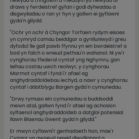
newydd â thrigolion a meddylfryd newydd ar
draws y fwrdeistref gyfan i godi dyheadau a
disgwyliadau o ran yr hyn y gallwn ei gyflawni
gyda'n gilydd.
"Ochr yn ochr â Chyngor Torfaen rydym eisoes
yn cymryd camau beiddgar a gynlluniwyd i greu
dyfodol lle gall pawb ffynnu yn ein bwrdeistref a
bod yn falch o wneud pethau'n wahanol. Ni yw'r
cynghorau ffederal cyntaf yng Nghymru, gan
leihau costau uwch reolwyr, y cynghorau
Marmot cyntaf i fynd i'r afael ag
anghydraddoldebau iechyd, a nawr y cynghorau
cyntaf i ddatblygu Bargen gyda'n cymunedau.
"Drwy rymuso ein cymunedau a buddsoddi
mewn atal, gallwn fynd i'r afael ag achosion
sylfaenol anghydraddoldeb a datgloi potensial
llawn Blaenau Gwent gyda'n gilydd."
Er mwyn cyflawni'r genhadaeth hon, mae'r
Cyngor yn gwneud newid diwylliannol a