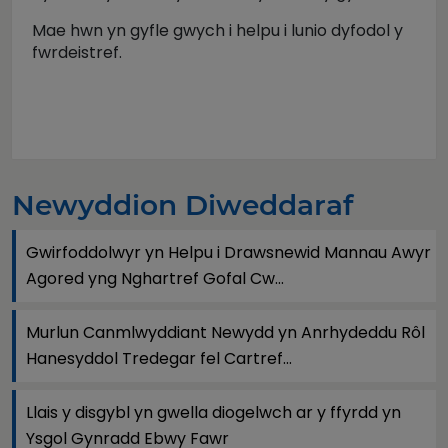
Mae hwn yn gyfle gwych i helpu i lunio dyfodol y
fwrdeistref.
Newyddion Diweddaraf
Gwirfoddolwyr yn Helpu i Drawsnewid Mannau Awyr
Agored yng Nghartref Gofal Cw...
Murlun Canmlwyddiant Newydd yn Anrhydeddu Rôl
Hanesyddol Tredegar fel Cartref...
Llais y disgybl yn gwella diogelwch ar y ffyrdd yn
Ysgol Gynradd Ebwy Fawr