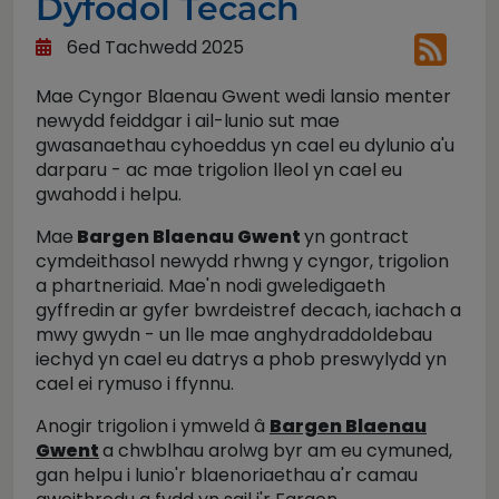
Dyfodol Tecach
6ed Tachwedd 2025
Mae Cyngor Blaenau Gwent wedi lansio menter
newydd feiddgar i ail-lunio sut mae
gwasanaethau cyhoeddus yn cael eu dylunio a'u
darparu - ac mae trigolion lleol yn cael eu
gwahodd i helpu.
Mae
Bargen Blaenau Gwent
yn gontract
cymdeithasol newydd rhwng y cyngor, trigolion
a phartneriaid. Mae'n nodi gweledigaeth
gyffredin ar gyfer bwrdeistref decach, iachach a
mwy gwydn - un lle mae anghydraddoldebau
iechyd yn cael eu datrys a phob preswylydd yn
cael ei rymuso i ffynnu.
Anogir trigolion i ymweld â
Bargen Blaenau
Gwent
a chwblhau arolwg byr am eu cymuned,
gan helpu i lunio'r blaenoriaethau a'r camau