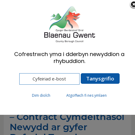
Cymraeg
English
Cofrestrwch yma i dderbyn newyddion a
rhybuddion.
Hafan
Newyddion
Bargen Blaenau Gwent – Contract
Cymdeithasol Newydd ar gyfer Dyfodol Tecach
Dim diolch
Atgoffwch fi nes ymlaen
Bargen Blaenau Gwent
– Contract Cymdeithasol
Newydd ar gyfer