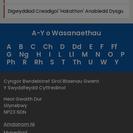
Digwyddiad Creadigol 'Hakathon' Anabledd Dysgu
A-Y o Wasanaethau
A
B
C
Ch
D
Dd
E
F
Ff
G
Ng
H
I
L
Ll
M
N
O
P
Ph
R
Rh
S
T
Th
U
W
Y
Cyngor Bwrdeistref Sirol Blaenau Gwent
Y Swyddfeydd Cyffredinol
Heol Gwaith Dur
Glynebwy
NP23 6DN
Amdanom Ni
Mynediad