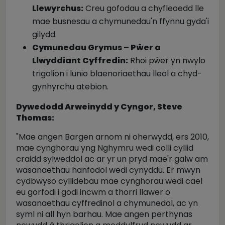
Llewyrchus:
Creu gofodau a chyfleoedd lle
mae busnesau a chymunedau'n ffynnu gyda'i
gilydd.
Cymunedau Grymus – P
ŵ
er a
Llwyddiant Cyffredin:
Rhoi pŵer yn nwylo
trigolion i lunio blaenoriaethau lleol a chyd-
gynhyrchu atebion.
Dywedodd Arweinydd y Cyngor, Steve
Thomas:
"Mae angen Bargen arnom ni oherwydd, ers 2010,
mae cynghorau yng Nghymru wedi colli cyllid
craidd sylweddol ac ar yr un pryd mae'r galw am
wasanaethau hanfodol wedi cynyddu. Er mwyn
cydbwyso cyllidebau mae cynghorau wedi cael
eu gorfodi i godi incwm a thorri llawer o
wasanaethau cyffredinol a chymunedol, ac yn
syml ni all hyn barhau. Mae angen perthynas