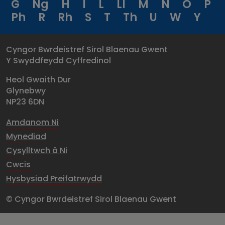
G
Ng
H
I
L
Ll
M
N
O
P
Ph
R
Rh
S
T
Th
U
W
Y
Cyngor Bwrdeistref Sirol Blaenau Gwent
Y Swyddfeydd Cyffredinol
Heol Gwaith Dur
Glynebwy
NP23 6DN
Amdanom Ni
Mynediad
Cysylltwch â Ni
Cwcis
Hysbysiad Preifatrwydd
© Cyngor Bwrdeistref Sirol Blaenau Gwent