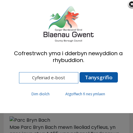
Cymraeg
English
Cofrestrwch yma i dderbyn newyddion a
rhybuddion.
Hafan
Ymwelwyr
Parciau a Chefn Gwlad
Parc Bryn Bach
Parc Bryn Bach
Dim diolch
Atgoffwch fi nes ymlaen
Mae Parc Bryn Bach mewn lleoliad cyfleus, yn