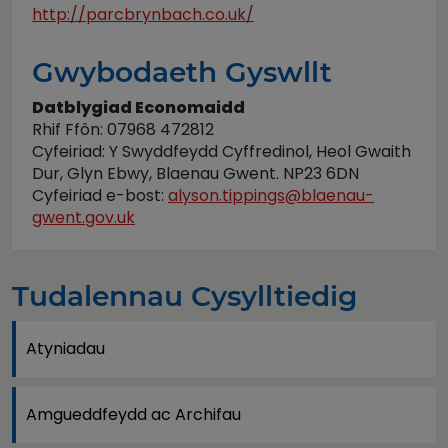
http://parcbrynbach.co.uk/
Gwybodaeth Gyswllt
Datblygiad Economaidd
Rhif Ffôn: 07968 472812
Cyfeiriad: Y Swyddfeydd Cyffredinol, Heol Gwaith
Dur, Glyn Ebwy, Blaenau Gwent. NP23 6DN
Cyfeiriad e-bost:
alyson.tippings@blaenau-
gwent.gov.uk
Tudalennau Cysylltiedig
Atyniadau
Amgueddfeydd ac Archifau