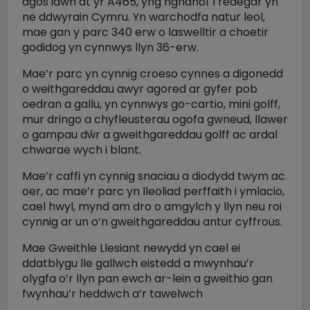
agos iawn at yr A465, yng nghanol Tredegar yn
ne ddwyrain Cymru. Yn warchodfa natur leol,
mae gan y parc 340 erw o laswelltir a choetir
godidog yn cynnwys llyn 36-erw.
Mae’r parc yn cynnig croeso cynnes a digonedd
o weithgareddau awyr agored ar gyfer pob
oedran a gallu, yn cynnwys go-cartio, mini golff,
mur dringo a chyfleusterau ogofa gwneud, llawer
o gampau dŵr a gweithgareddau golff ac ardal
chwarae wych i blant.
Mae’r caffi yn cynnig snaciau a diodydd twym ac
oer, ac mae’r parc yn lleoliad perffaith i ymlacio,
cael hwyl, mynd am dro o amgylch y llyn neu roi
cynnig ar un o’n gweithgareddau antur cyffrous.
Mae Gweithle Llesiant newydd yn cael ei
ddatblygu lle gallwch eistedd a mwynhau’r
olygfa o’r llyn pan ewch ar-lein a gweithio gan
fwynhau’r heddwch a’r tawelwch