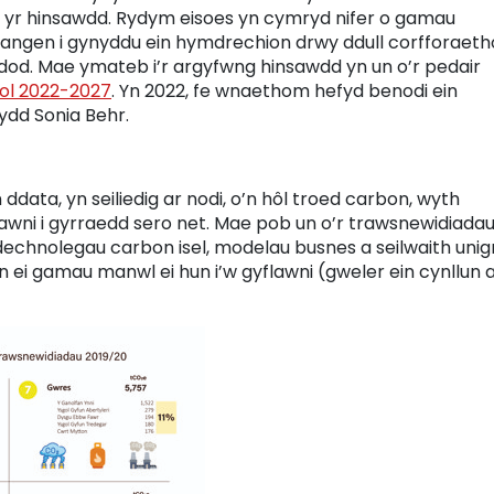
ar yr hinsawdd. Rydym eisoes yn cymryd nifer o gamau
angen i gynyddu ein hymdrechion drwy ddull corfforaeth
od. Mae ymateb i’r argyfwng hinsawdd yn un o’r pedair
hol 2022-2027
. Yn 2022, fe wnaethom hefyd benodi ein
dd Sonia Behr.
data, yn seiliedig ar nodi, o’n hôl troed carbon, wyth
lawni i gyrraedd sero net. Mae pob un o’r trawsnewidiada
dechnolegau carbon isel, modelau busnes a seilwaith unig
 ei gamau manwl ei hun i’w gyflawni (gweler ein cynllun