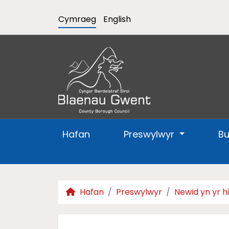
Cymraeg
English
Hafan
Preswylwyr
B
Hafan
Preswylwyr
Newid yn yr 