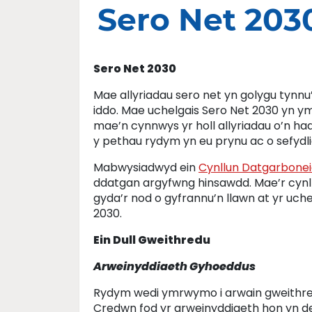
Sero Net 203
Sero Net 2030
Mae allyriadau sero net yn golygu tynnu
iddo. Mae uchelgais Sero Net 2030 yn ym
mae’n cynnwys yr holl allyriadau o’n had
y pethau rydym yn eu prynu ac o sefydli
Mabwysiadwyd ein
Cynllun Datgarbonei
ddatgan argyfwng hinsawdd. Mae’r cynllu
gyda’r nod o gyfrannu’n llawn at yr uche
2030.
Ein Dull Gweithredu
Arweinyddiaeth Gyhoeddus
Rydym wedi ymrwymo i arwain gweithred
Credwn fod yr arweinyddiaeth hon yn dech