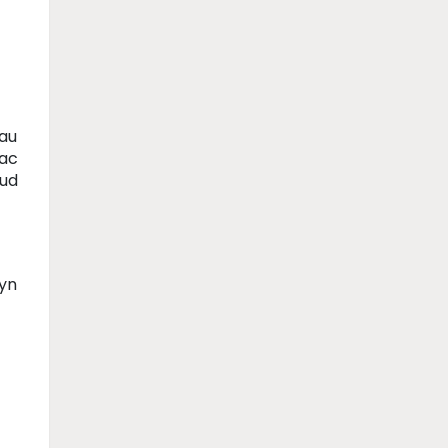
hau
 ac
eud
yn