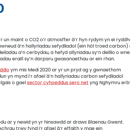
0
’r un maint o CO2 o’r atmosffer â’r hyn rydym yn ei rydd
wneud â’n hallyriadau sefydliadol (ein hôl troed carbon)
eiladau a’n cerbydau, a hefyd allyriadau sy’n deillio o wn
adau eraill sy’n darparu gwasanaethau ar ein rhan.
ddio
ym mis Medi 2020 ar yr un pryd ag y gwnaethom
n yn mynd i’r afael â’n hallyriadau carbon sefydliadol
lgais o gael
sector cyhoeddus sero net
yng Nghymru erb
u ar y newid yn yr hinsawdd ar draws Blaenau Gwent.
rau trwy fynd i’r afael â’r effaith y mae ein