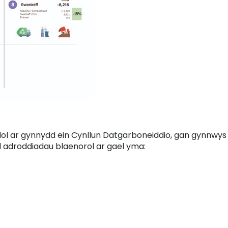
l ar gynnydd ein Cynllun Datgarboneiddio, gan gynnwys
l adroddiadau blaenorol ar gael yma: