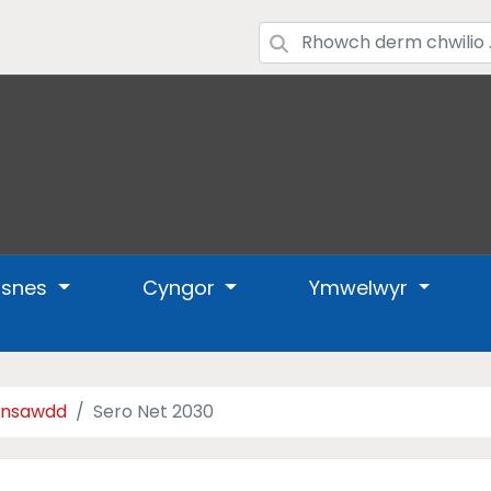
usnes
Cyngor
Ymwelwyr
hinsawdd
Sero Net 2030