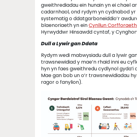
gweithrediadau ein hunain yn ei chael 
cadarnhaol, ond rydym yn cydnabod yr 
systematig o ddatgarboneiddio’r awdurd
blaenoriaeth yn ein
Cynllun Corfforaet
Hyrwyddwr Hinsawdd cyntaf, y Cynghory
Dull a Lywir gan Ddata
Rydym wedi mabwysiadu dull a lywir gan d
trawsnewidiad y mae’n rhaid inni eu cyf
hyn yn faes gweithredu cydlynol gyda’i 
Mae gan bob un o’r trawsnewidiadau hyn
ragor o fanylion).