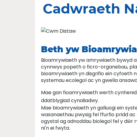
Cadwraeth N
Beth yw Bioamrywia
Bioamrywiaeth yw amrywiaeth bywyd ar y
cynnwys popeth o ficro-organebau, planhi
bioamrywiaeth yn disgrifio ein cyfoeth na
systemau ecolegol ac yn gwella ansaw
Mae gan fioamrywiaeth werth cynhenid 
ddatblygiad cynaliadwy.
Mae bioamrywiaeth yn galluogi ein syste
wasanaethau pwysig fel ffurfio pridd ac
ogystal ag adnoddau biolegol fel y dŵr ry
ni'n ei fwyta.