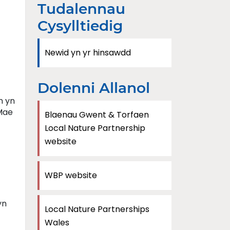
Tudalennau
Cysylltiedig
Newid yn yr hinsawdd
Dolenni Allanol
n yn
 Mae
Blaenau Gwent & Torfaen
Local Nature Partnership
website
WBP website
yn
Local Nature Partnerships
Wales