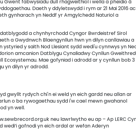
u Gwent fabwysiadu dull rhagweithiol i wella a pheidio â
yddogaethau. Daeth y ddyletswydd i rym ar 21 Mai 2016 ac
aeth gynharach yn Neddf yr Amgylchedd Naturiol a
datblygodd a chynhyrchodd Cyngor Bwrdeistref Sirol
eth a Gwydnwch Blaengynllun hwn yn dilyn canllawiau a
styried y saith Nod Llesiant sydd wedi'u cynnwys yn Ne
ddorion amcanion Datblygu Cynaliadwy Cynllun Gweithred
l Ecosystemau. Mae gofyniad i adrodd ar y cynllun bob 3
u yn dilyn yr adrodd.
d gwyllt rydych chi'n ei weld yn eich gardd neu allan ar
darlun o ba rywogaethau sydd i'w cael mewn gwahanol
od yn well.
w.sewbrecord.org.uk neu lawrlwytho eu ap – Ap LERC Cy
 wedi’i gofnodi yn eich ardal ar wefan Aderyn