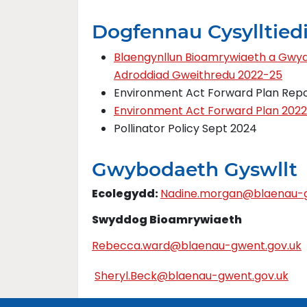
Dogfennau Cysylltied
Blaengynllun Bioamrywiaeth a Gw
Adroddiad Gweithredu 2022-25
Environment Act Forward Plan Rep
Environment Act Forward Plan 2022
Pollinator Policy Sept 2024
Gwybodaeth Gyswllt
Ecolegydd:
Nadine.morgan@blaenau-g
Swyddog Bioamrywiaeth
Rebecca.ward@blaenau-gwent.gov.uk
Sheryl.Beck@blaenau-gwent.gov.uk