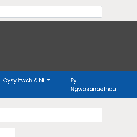
Cysylltwch â Ni
Fy
Ngwasanaethau