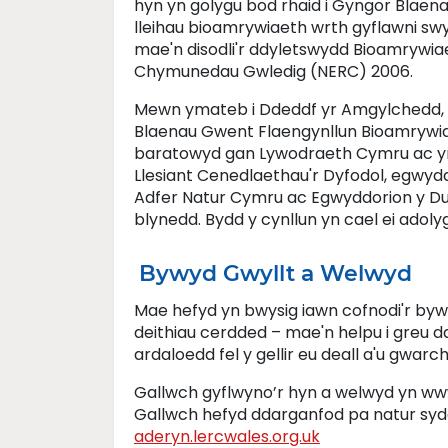
hyn yn golygu bod rhaid i Gyngor Blaena
lleihau bioamrywiaeth wrth gyflawni sw
mae'n disodli'r ddyletswydd Bioamrywi
Chymunedau Gwledig (NERC) 2006.
Mewn ymateb i Ddeddf yr Amgylchedd, 
Blaenau Gwent Flaengynllun Bioamrywia
baratowyd gan Lywodraeth Cymru ac yn y
Llesiant Cenedlaethau'r Dyfodol, egwy
Adfer Natur Cymru ac Egwyddorion y Dul
blynedd. Bydd y cynllun yn cael ei adolyg
Bywyd Gwyllt a Welwyd
Mae hefyd yn bwysig iawn cofnodi'r bywy
deithiau cerdded – mae'n helpu i greu 
ardaloedd fel y gellir eu deall a'u gwarch
Gallwch gyflwyno’r hyn a welwyd yn ww
Gallwch hefyd ddarganfod pa natur sydd
aderyn.lercwales.org.uk