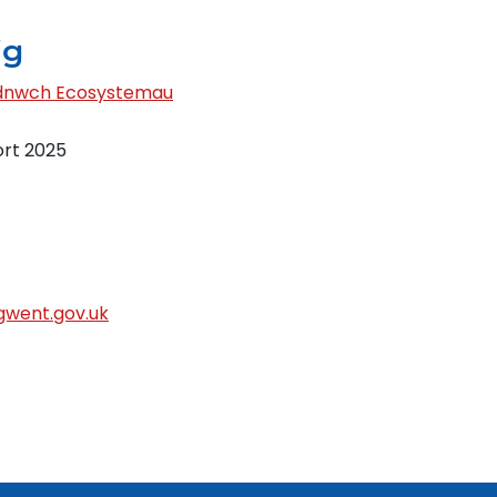
ig
ydnwch Ecosystemau
ort 2025
went.gov.uk