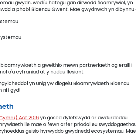
mau gwydn, wedi'u hategu gan dirwedd fioamrywiol, yn
nsawdd a phobl Blaenau Gwent. Mae gwydnwch yn dibynnu 
ystemau
osystemau
ioamrywiaeth a gweithio mewn partneriaeth ag eraill i
ol a'u cyfraniad at y nodau llesiant.
mgylcheddol yn unig yw diogelu Bioamrywiaeth Blaenau
i i gyd!
aeth
Cymru) Act 2016
yn gosod dyletswydd ar awdurdodau
amrywiaeth lle mae o fewn arfer priodol eu swyddogaethau
 cyhoeddus geisio hyrwyddo gwydnedd ecosystemau. Mae