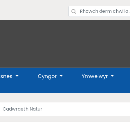
usnes
Cyngor
Ymwelwyr
Cadwraeth Natur