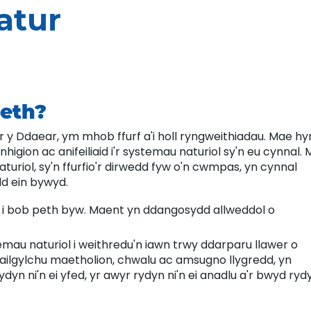
atur
eth?
 Ddaear, ym mhob ffurf a'i holl ryngweithiadau. Mae hy
gion ac anifeiliaid i'r systemau naturiol sy'n eu cynnal.
turiol, sy'n ffurfio'r dirwedd fyw o'n cwmpas, yn cynnal
dd ein bywyd.
i bob peth byw. Maent yn ddangosydd allweddol o
mau naturiol i weithredu'n iawn trwy ddarparu llawer o
 ailgylchu maetholion, chwalu ac amsugno llygredd, yn
dyn ni'n ei yfed, yr awyr rydyn ni'n ei anadlu a'r bwyd ryd