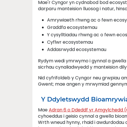
Mae'r Cyngor yn cydnabod bod ecosyste
darparu manteision lluosog i natur, hi
Amrywiaeth rhwng ac o fewn ecos
Graddfa ecosystemau
Y cysylltiadau rhwng ac o fewn ec
Cyflwr ecosystemau
Addasrwydd ecosystemau
Rydym wedi ymrwymo i gynnal a gwella b
sicrhau cynaliadwyedd y manteision dilyn
Nid cyfrifoldeb y Cyngor neu grwpiau a
Gwent; mae angen y mrwymiad gennym n
Y Ddyletswydd Bioamrywi
Mae
Adran 6 o Ddeddf yr Amgylchedd (
cyhoeddus i geisio cynnal a gwella bio
Wrth wneud hynny, rhaid i awdurdodau