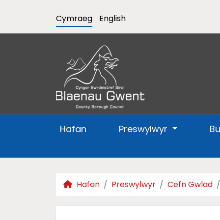
Cymraeg
English
Hafan
Preswylwyr
B
Hafan
Preswylwyr
Cefn Gwlad