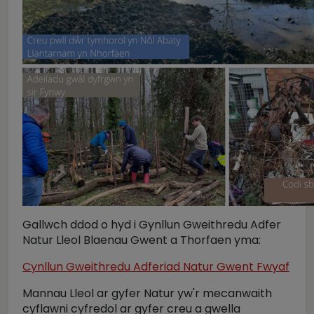
Gallwch ddod o hyd i Gynllun Gweithredu Adfer
Natur Lleol Blaenau Gwent a Thorfaen yma:
Cynllun Gweithredu Adferiad Natur Gwent Fwyaf
Mannau Lleol ar gyfer Natur yw'r mecanwaith
cyflawni cyfredol ar gyfer creu a gwella