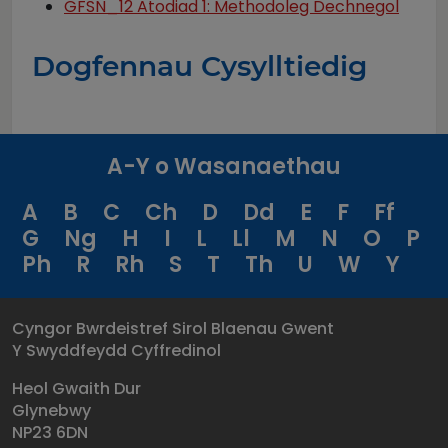
GFSN_12 Atodiad 1: Methodoleg Dechnegol
Dogfennau Cysylltiedig
A-Y o Wasanaethau
A
B
C
Ch
D
Dd
E
F
Ff
G
Ng
H
I
L
Ll
M
N
O
P
Ph
R
Rh
S
T
Th
U
W
Y
Cyngor Bwrdeistref Sirol Blaenau Gwent
Y Swyddfeydd Cyffredinol
Heol Gwaith Dur
Glynebwy
NP23 6DN