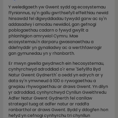
Y weledigaeth yw Gwent sydd ag ecosystemau
ffyniannus, sy'n gallu gwrthsefyll effeithiau newid
hinsawdd fel digwyddiadau tywydd garw ac sy'n
addasadwy i amodau newidiol, gan gefnogi
poblogaethau cadarn o fywyd gwyllt a
phlanhigion amrywiol Cymru. Mae
ecosystemau'n darparu gwasanaethau a
ddefnyddir yn gynaliadwy ac a werthfawrogir
gan gymunedau yn y rhanbarth.
Er mwyn gwella gwydnwch ein hecosystemau,
cynhyrchwyd adroddiad o'r enw 'Sefyllfa Byd
Natur Gwent Gydnerth' a oedd yn edrych ar y
data sy'n ymwneud â 100 o rywogaethau a
grwpiau rhywogaethau ar draws Gwent. Yn dilyn
yr adroddiad, cynhyrchwyd Cynllun Gweithredu
Adfer Natur Gwent Gydnerth fel canllaw
strategol tuag at adfer natur ar raddfa
ranbarthol ar draws Gwent. Bydd y ddogfen hon
hefyd yn cefnogi cynhyrchu tri chynllun