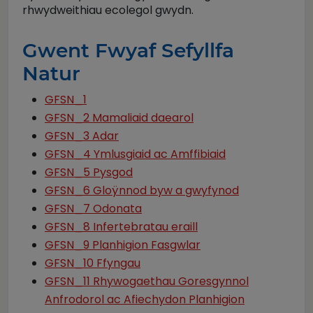
rhwydweithiau ecolegol gwydn.
Gwent Fwyaf Sefyllfa
Natur
GFSN_1
GFSN_2 Mamaliaid daearol
GFSN_3 Adar
GFSN_4 Ymlusgiaid ac Amffibiaid
GFSN_5 Pysgod
GFSN_6 Gloÿnnod byw a gwyfynod
GFSN_7 Odonata
GFSN_8 Infertebratau eraill
GFSN_9 Planhigion Fasgwlar
GFSN_10 Ffyngau
GFSN_11 Rhywogaethau Goresgynnol
Anfrodorol ac Afiechydon Planhigion