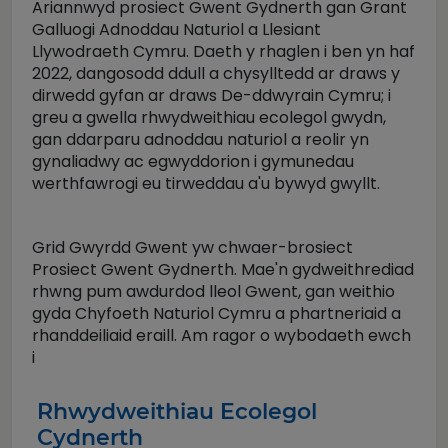
Ariannwyd prosiect Gwent Gydnerth gan Grant
Galluogi Adnoddau Naturiol a Llesiant
Llywodraeth Cymru. Daeth y rhaglen i ben yn haf
2022, dangosodd ddull a chysylltedd ar draws y
dirwedd gyfan ar draws De-ddwyrain Cymru; i
greu a gwella rhwydweithiau ecolegol gwydn,
gan ddarparu adnoddau naturiol a reolir yn
gynaliadwy ac egwyddorion i gymunedau
werthfawrogi eu tirweddau a'u bywyd gwyllt.
Grid Gwyrdd Gwent yw chwaer-brosiect
Prosiect Gwent Gydnerth. Mae'n gydweithrediad
rhwng pum awdurdod lleol Gwent, gan weithio
gyda Chyfoeth Naturiol Cymru a phartneriaid a
rhanddeiliaid eraill. Am ragor o wybodaeth ewch
i
Rhwydweithiau Ecolegol
Cydnerth