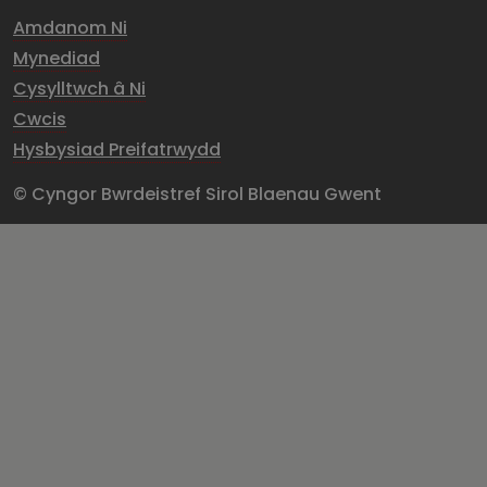
Amdanom Ni
Mynediad
Cysylltwch â Ni
Cwcis
Hysbysiad Preifatrwydd
© Cyngor Bwrdeistref Sirol Blaenau Gwent