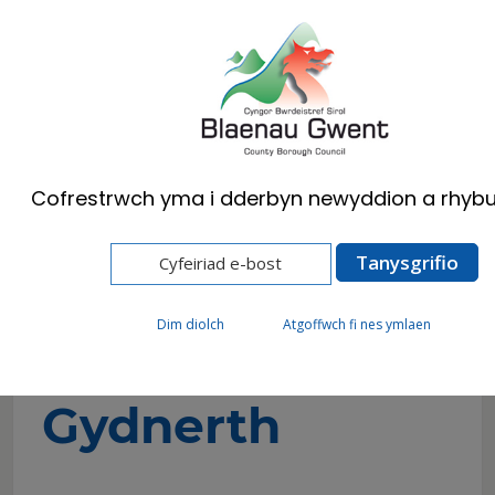
Cymraeg
English
Cofrestrwch yma i dderbyn newyddion a rhybu
Hafan
Preswylwyr
Cefn Gwlad
Gwent Gydnerth
Dim diolch
Atgoffwch fi nes ymlaen
Gwent
Gydnerth