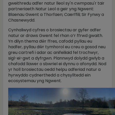
gweithredu adfer natur lleol sy'n cwmpasu'r tair
partneriaeth Natur Leol a geir yng Ngwent:
Blaenau Gwent a Thorfaen; Caerffili; Sir Fynwy a
Chasnewydd.
Cynhaliwyd cyfres o brosiectau ar gyfer adfer
natur ar draws Gwent fel rhan o’r ffrwd gwaith.
Yn dilyn thema dŵr ffres, cafodd pyllau eu
hadfer, pyllau dŵr tymhorol eu creu a gosod neu
greu cartrefi i adar ac anifeiliaid fel trochwyr,
sigl-ei-gwt a dyfrgwn. Plannwyd dolydd gwlyb a
chafodd llawer o sbwriel ei dynnu o afonydd. Nod
yr holl brosiectau oedd helpu adferiad natur a
hyrwyddo cydnerthedd a chysylltedd ein
ecosystemau yng Ngwent.