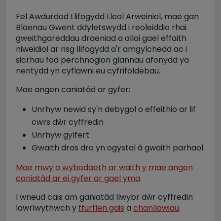
Fel Awdurdod Llifogydd Lleol Arweiniol, mae gan
Blaenau Gwent ddyletswydd i reoleiddio rhai
gweithgareddau draeniad a allai gael effaith
niweidiol ar risg llifogydd a'r amgylchedd ac i
sicrhau fod perchnogion glannau afonydd ya
nentydd yn cyflawni eu cyfrifoldebau.
Mae angen caniatâd ar gyfer:
Unrhyw newid sy'n debygol o effeithio ar lif
cwrs dŵr cyffredin
Unrhyw gylfert
Gwaith dros dro yn ogystal â gwaith parhaol
Mae mwy o wybodaeth ar waith y mae angen
caniatâd ar ei gyfer ar gael yma
.
I wneud cais am ganiatâd llwybr dŵr cyffredin
lawrlwythwch y
ffurflen gais
a
chanllawiau
.