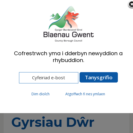
Cymraeg
English
Cofrestrwch yma i dderbyn newyddion a
rhybuddion.
Hafan
Preswylwyr
Argyfyngau ac Atal Troseddau
Llifogydd
Rhoi Caniatâd i Gyrsiau Dŵr
Dim diolch
Atgoffwch fi nes ymlaen
Rhoi Caniatâd i
Gyrsiau Dŵr