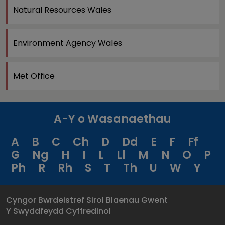
Natural Resources Wales
Environment Agency Wales
Met Office
A-Y o Wasanaethau
A
B
C
Ch
D
Dd
E
F
Ff
G
Ng
H
I
L
Ll
M
N
O
P
Ph
R
Rh
S
T
Th
U
W
Y
Cyngor Bwrdeistref Sirol Blaenau Gwent
Y Swyddfeydd Cyffredinol