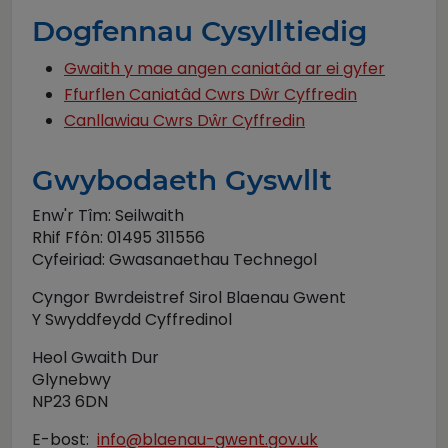
Dogfennau Cysylltiedig
Gwaith y mae angen caniatâd ar ei gyfer
Ffurflen Caniatâd Cwrs Dŵr Cyffredin
Canllawiau Cwrs Dŵr Cyffredin
Gwybodaeth Gyswllt
Enw'r Tîm: Seilwaith
Rhif Ffôn: 01495 311556
Cyfeiriad: Gwasanaethau Technegol
Cyngor Bwrdeistref Sirol Blaenau Gwent
Y Swyddfeydd Cyffredinol
Heol Gwaith Dur
Glynebwy
NP23 6DN
E-bost:
info@blaenau-gwent.gov.uk