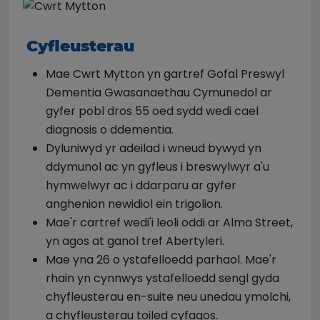
Cyfleusterau
Mae Cwrt Mytton yn gartref Gofal Preswyl
Dementia Gwasanaethau Cymunedol ar
gyfer pobl dros 55 oed sydd wedi cael
diagnosis o ddementia.
Dyluniwyd yr adeilad i wneud bywyd yn
ddymunol ac yn gyfleus i breswylwyr a'u
hymwelwyr ac i ddarparu ar gyfer
anghenion newidiol ein trigolion.
Mae'r cartref wedi'i leoli oddi ar Alma Street,
yn agos at ganol tref Abertyleri.
Mae yna 26 o ystafelloedd parhaol. Mae'r
rhain yn cynnwys ystafelloedd sengl gyda
chyfleusterau en-suite neu unedau ymolchi,
a chyfleusterau toiled cyfagos.