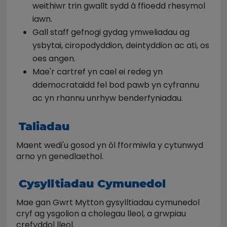
weithiwr trin gwallt sydd â ffioedd rhesymol
iawn.
Gall staff gefnogi gydag ymweliadau ag
ysbytai, ciropodyddion, deintyddion ac ati, os
oes angen.
Mae'r cartref yn cael ei redeg yn
ddemocrataidd fel bod pawb yn cyfrannu
ac yn rhannu unrhyw benderfyniadau.
Taliadau
Maent wedi'u gosod yn ôl fformiwla y cytunwyd
arno yn genedlaethol.
Cysylltiadau Cymunedol
Mae gan Gwrt Mytton gysylltiadau cymunedol
cryf ag ysgolion a cholegau lleol, a grwpiau
crefyddol lleol.