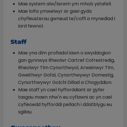
Mae system alw/larwm ym mhob ystafell.
Mae lolfa ymwelwyr ar gael gyda
chyfleusterau gwneud te/coffi a mynediad i
iard fewnol.
Staff
Mae yna dîm profiadol iawn o swyddogion
gan gynnwys Rheolwr Cartref Cofrestredig,
Rheolwyr Tîm Cynorthwyol, Arweinwyr Tîm,
Gweithwyr Gofal, Cynorthwywyr Domestig,
Cynorthwywyr Golchi Dillad a Chogyddion.
Mae staff yn cael hyfforddiant ar gyfer
tasgau maen nhw'n eu cyflawni ac yn cael
cyfleoedd hyfforddi pellach i ddatblygu eu
sgiliau.