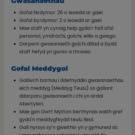
Gwasanaethau
Gofal hirdymor: 26 o leoedd ar gael.
Gofal byrdymor: 2 o leoedd ar gael.
Mae staff yn cynnig help gyda'r holl ofal
personol, ymdrochi, golchi, eillio a gwisgo.
Darperir gwasanaeth golchi dillad a bydd
staff hefyd yn gwnïo a thrwsio.
Gofal Meddygol
Gallwch barhau i ddefnyddio gwasanaethau
eich meddyg (Meddyg Teulu) os gallant
ddarparu gwasanaeth i chi yn ardal
Abertyleri.
Mae gan Gwrt Mytton berthynas waith gref
gyda'n meddygfeydd teulu lleol.
Gall nyrsys sy'n gweithio yn y gymuned ac