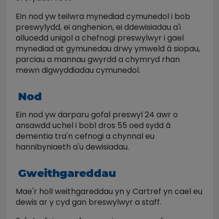
Ein nod yw teilwra mynediad cymunedol i bob
preswylydd, ei anghenion, ei ddewisiadau a'i
alluoedd unigol a chefnogi preswylwyr i gael
mynediad at gymunedau drwy ymweld â siopau,
parciau a mannau gwyrdd a chymryd rhan
mewn digwyddiadau cymunedol.
Nod
Ein nod yw darparu gofal preswyl 24 awr o
ansawdd uchel i bobl dros 55 oed sydd â
dementia tra'n cefnogi a chynnal eu
hannibyniaeth a'u dewisiadau.
Gweithgareddau
Mae'r holl weithgareddau yn y Cartref yn cael eu
dewis ar y cyd gan breswylwyr a staff.