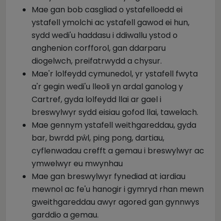
Mae gan bob casgliad o ystafelloedd ei
ystafell ymolchi ac ystafell gawod ei hun,
sydd wedi'u haddasu i ddiwallu ystod o
anghenion corfforol, gan ddarparu
diogelwch, preifatrwydd a chysur.
Mae'r lolfeydd cymunedol, yr ystafell fwyta
a'r gegin wedi'u lleoli yn ardal ganolog y
Cartref, gyda lolfeydd llai ar gael i
breswylwyr sydd eisiau gofod llai, tawelach.
Mae gennym ystafell weithgareddau, gyda
bar, bwrdd pŵl, ping pong, dartiau,
cyflenwadau crefft a gemau i breswylwyr ac
ymwelwyr eu mwynhau
Mae gan breswylwyr fynediad at iardiau
mewnol ac fe'u hanogir i gymryd rhan mewn
gweithgareddau awyr agored gan gynnwys
garddio a gemau.