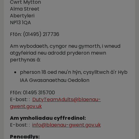
Cwrt Mytton
Alma Street
Abertyleri
NP13 1QA
Ffôn: (01495) 217736
Am wybodaeth, cyngor neu gymorth, i wneud
atgyfeiriad neu adrodd pryderon mewn
perthynas â:
pherson 18 oed neu'n hŷn, cysylltwch â'r Hyb
IAA Gwasanaethau Oedolion
Ffôn: 01495 315700
E-bost: :
DutyTeamAdults@blaenau-
gwent.gov.uk
Am ymholiadau cyffredinol:
E-bost: :
info@blaenau-gwent.gov.uk
Pencadlys: