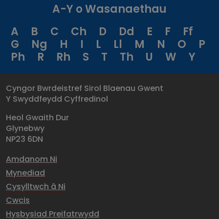
A-Y o Wasanaethau
A
B
C
Ch
D
Dd
E
F
Ff
G
Ng
H
I
L
Ll
M
N
O
P
Ph
R
Rh
S
T
Th
U
W
Y
Cyngor Bwrdeistref Sirol Blaenau Gwent
Y Swyddfeydd Cyffredinol
Heol Gwaith Dur
Glynebwy
NP23 6DN
Amdanom Ni
Mynediad
Cysylltwch â Ni
Cwcis
Hysbysiad Preifatrwydd