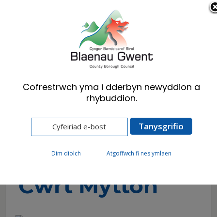
Cymraeg
English
Cofrestrwch yma i dderbyn newyddion a
rhybuddion.
Hafan
Preswylwyr
Iechyd, Lles a Gofal Cymdeithasol
Cael yr help rydych ei angen
Gofal Preswyl
Cwrt Mytton
Dim diolch
Atgoffwch fi nes ymlaen
Cwrt Mytton