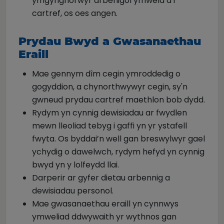
ymgynghorwyr arbenigol ymweld â'r
cartref, os oes angen.
Prydau Bwyd a Gwasanaethau
Eraill
Mae gennym dîm cegin ymroddedig o
gogyddion, a chynorthwywyr cegin, sy'n
gwneud prydau cartref maethlon bob dydd.
Rydym yn cynnig dewisiadau ar fwydlen
mewn lleoliad tebyg i gaffi yn yr ystafell
fwyta. Os byddai’n well gan breswylwyr gael
ychydig o dawelwch, rydym hefyd yn cynnig
bwyd yn y lolfeydd llai.
Darperir ar gyfer dietau arbennig a
dewisiadau personol.
Mae gwasanaethau eraill yn cynnwys
ymweliad ddwywaith yr wythnos gan