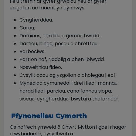
Fe'u trefnir ar gyfer grwpiau neu ar gyfer
unigolion ac maent yn cynnwys:
Cyngherddau.
Corau.
Dominos, cardiau a gemau bwrdd.
Dartiau, bingo, posau a chrefftau.
Barbeciws.
Partïon haf, Nadolig a phen-blwydd.
Nosweithiau fideo.
Cysylltiadau ag ysgolion a cholegau lleol
Mynediad cymunedol i drefi lleol, mannau
hardd lleol, parciau, canolfannau siopa,
sioeau, cyngherddau, bwytai a thafarndai.
Ffynonellau Cymorth
Os hoffech ymweld â Chwrt Mytton i gael rhagor
o wybodaeth, cysylltwch â: