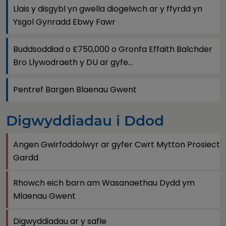
Llais y disgybl yn gwella diogelwch ar y ffyrdd yn
Ysgol Gynradd Ebwy Fawr
Buddsoddiad o £750,000 o Gronfa Effaith Balchder
Bro Llywodraeth y DU ar gyfe...
Pentref Bargen Blaenau Gwent
Digwyddiadau i Ddod
Angen Gwirfoddolwyr ar gyfer Cwrt Mytton Prosiect
Gardd
Rhowch eich barn am Wasanaethau Dydd ym
Mlaenau Gwent
Digwyddiadau ar y safle