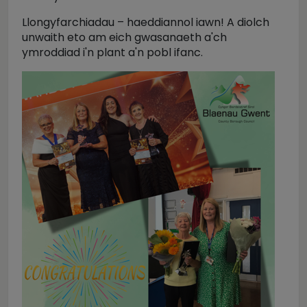
Llongyfarchiadau – haeddiannol iawn! A diolch
unwaith eto am eich gwasanaeth a'ch
ymroddiad i'n plant a'n pobl ifanc.