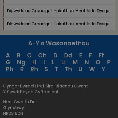
Digwyddiad Creadigol 'Hakathon' Anabledd Dysgu
Digwyddiad Creadigol 'Hakathon' Anabledd Dysgu
A-Y o Wasanaethau
A
B
C
Ch
D
Dd
E
F
Ff
G
Ng
H
I
L
Ll
M
N
O
P
Ph
R
Rh
S
T
Th
U
W
Y
Cyngor Bwrdeistref Sirol Blaenau Gwent
Y Swyddfeydd Cyffredinol
Heol Gwaith Dur
Glynebwy
NP23 6DN