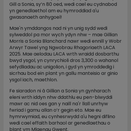
Gill a Sonia, sy’n 80 oed, wedi cael eu cydnabod
yn genedlaethol am eu hymroddiad a'u
gwasanaeth anhygoel!
Mae'n ymddangos nad ni yn unig sydd wedi
sylweddol pa mor wych ydyn nhw – mae Gillian
Morris a Sonia Blanchard nawr wedi ennill y Wobr
Arwyr Tawel yng Ngwobrau Rhagoriaeth LACA
2025. Mae aelodau LACA wrth wraidd dosbarthu
bwyd ysgol, yn cynrychioli dros 3,300 o wahanol
sefydliadau ac unigolion, i gyd yn ymroddedig i
sicrhau bod ein plant yn gallu manteisio ar ginio
ysgol iach, maethlon.
Fe siaradon ni â Gillian a Sonia yn gynharach
eleni wrth iddyn nhw ddathlu eu pen-blwyddi
mawr ac nid oes gan y naill na'r llall unrhyw
fwriad i gamu allan o’r gegin eto. Mae eu
hymrwymiad, eu cynhesrwydd a'u hegni diflino
wedi cael effaith barhaol ar genedlaethau o
blant ym Mlaenau Gwent.