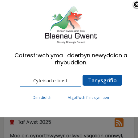
Cymraeg
English
Cofrestrwch yma i dderbyn newyddion a
rhybuddion.
Hafan
Newyddion
Llongyfarchiadau Gillian a Sonia
Dim diolch
Atgoffwch fi nes ymlaen
Llongyfarchiadau Gillian
a Sonia
1af Awst 2025
Mae ein cynorthwywyr arlwyo ysgolion annwyl,