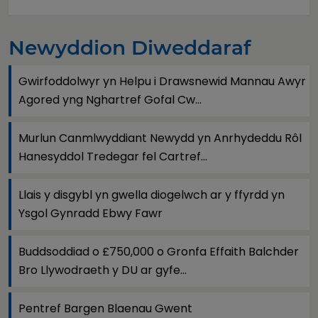
Newyddion Diweddaraf
Gwirfoddolwyr yn Helpu i Drawsnewid Mannau Awyr
Agored yng Nghartref Gofal Cw...
Murlun Canmlwyddiant Newydd yn Anrhydeddu Rôl
Hanesyddol Tredegar fel Cartref...
Llais y disgybl yn gwella diogelwch ar y ffyrdd yn
Ysgol Gynradd Ebwy Fawr
Buddsoddiad o £750,000 o Gronfa Effaith Balchder
Bro Llywodraeth y DU ar gyfe...
Pentref Bargen Blaenau Gwent