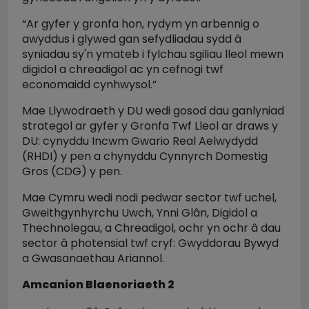
“Ar gyfer y gronfa hon, rydym yn arbennig o
awyddus i glywed gan sefydliadau sydd â
syniadau sy'n ymateb i fylchau sgiliau lleol mewn
digidol a chreadigol ac yn cefnogi twf
economaidd cynhwysol.”
Mae Llywodraeth y DU wedi gosod dau ganlyniad
strategol ar gyfer y Gronfa Twf Lleol ar draws y
DU: cynyddu Incwm Gwario Real Aelwydydd
(RHDI) y pen a chynyddu Cynnyrch Domestig
Gros (CDG) y pen.
Mae Cymru wedi nodi pedwar sector twf uchel,
Gweithgynhyrchu Uwch, Ynni Glân, Digidol a
Thechnolegau, a Chreadigol, ochr yn ochr â dau
sector â photensial twf cryf: Gwyddorau Bywyd
a Gwasanaethau Ariannol.
Amcanion Blaenoriaeth 2