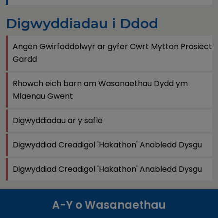
Digwyddiadau i Ddod
Angen Gwirfoddolwyr ar gyfer Cwrt Mytton Prosiect
Gardd
Rhowch eich barn am Wasanaethau Dydd ym
Mlaenau Gwent
Digwyddiadau ar y safle
Digwyddiad Creadigol 'Hakathon' Anabledd Dysgu
Digwyddiad Creadigol 'Hakathon' Anabledd Dysgu
A-Y o Wasanaethau