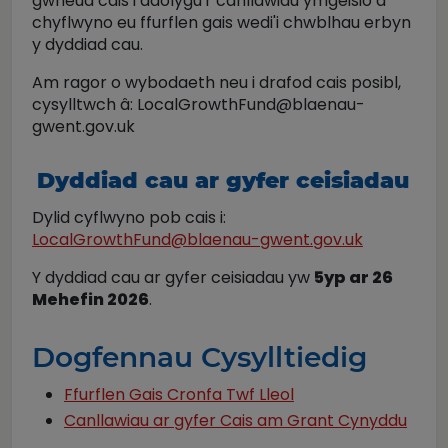
gwneud cais i adolygu'r canllawiau ymgeisio a
chyflwyno eu ffurflen gais wedi'i chwblhau erbyn
y dyddiad cau.
Am ragor o wybodaeth neu i drafod cais posibl,
cysylltwch â: LocalGrowthFund@blaenau-
gwent.gov.uk
Dyddiad cau ar gyfer ceisiadau
Dylid cyflwyno pob cais i:
LocalGrowthFund@blaenau-gwent.gov.uk
Y dyddiad cau ar gyfer ceisiadau yw
5yp ar 26
Mehefin 2026
.
Dogfennau Cysylltiedig
Ffurflen Gais Cronfa Twf Lleol
Canllawiau ar gyfer Cais am Grant Cynyddu