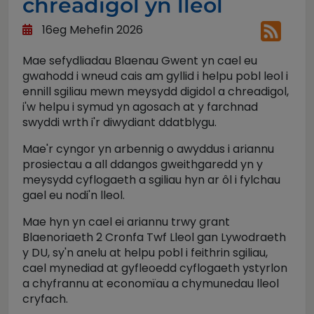
chreadigol yn lleol
16eg Mehefin 2026
Mae sefydliadau Blaenau Gwent yn cael eu
gwahodd i wneud cais am gyllid i helpu pobl leol i
ennill sgiliau mewn meysydd digidol a chreadigol,
i'w helpu i symud yn agosach at y farchnad
swyddi wrth i'r diwydiant ddatblygu.
Mae'r cyngor yn arbennig o awyddus i ariannu
prosiectau a all ddangos gweithgaredd yn y
meysydd cyflogaeth a sgiliau hyn ar ôl i fylchau
gael eu nodi'n lleol.
Mae hyn yn cael ei ariannu trwy grant
Blaenoriaeth 2 Cronfa Twf Lleol gan Lywodraeth
y DU, sy'n anelu at helpu pobl i feithrin sgiliau,
cael mynediad at gyfleoedd cyflogaeth ystyrlon
a chyfrannu at economïau a chymunedau lleol
cryfach.