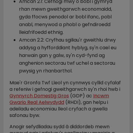
Amcan 2.1: Cefnogi mwy o bobl i gymryd
rhan mewn gweithgarwch economaidd,
gyda ffocws penodol ar bobl ifanc, pobl
anabl, menywod a phobl o gefndiroedd
lleiafrifoedd ethnig.
Amcan 2.2: Cryfhau sgiliau'r gweithlu drwy
addysg a hyfforddiant hyblyg, sy'n cael eu
harwain gan y galw, sy'n cyd-fynd ag
anghenion sectorau twf uchel a sectorau
pwysig yn rhanbarthol.
Mae'r Gronfa Twf Lleol yn cynnwys cyllid cyfalaf
a refeniw i gefnogi gweithgarwch sy'n rhoi hwb i
Gynnyrch Domestig Gros
(GDP) ac
Incwm
Gwario Real Aelwydydd
(RHDI), gan helpu i
adeiladu economïau lleol cryfach a gwella
safonau byw.
Anogir sefydliadau sydd â diddordeb mewn