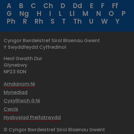
A
B
C
Ch
D
Dd
E
F
Ff
G
Ng
H
I
L
Ll
M
N
O
P
Ph
R
Rh
S
T
Th
U
W
Y
Cyngor Bwrdeistref Sirol Blaenau Gwent
Y Swyddfeydd Cyffredinol
Heol Gwaith Dur
Glynebwy
NP23 6DN
Amdanom Ni
Mynediad
Cysylltwch â Ni
Cwcis
Hysbysiad Preifatrwydd
© Cyngor Bwrdeistref Sirol Blaenau Gwent