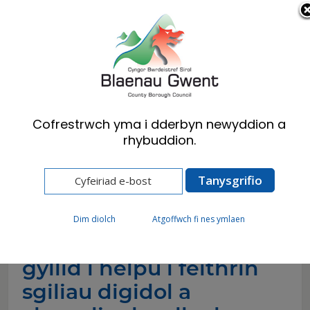
Cymraeg
English
Cofrestrwch yma i dderbyn newyddion a
rhybuddion.
Hafan
Newyddion
Gwent wneud cais am gyllid i helpu i feithrin
sgiliau digidol a chreadigol yn lleol
Dim diolch
Atgoffwch fi nes ymlaen
Gwent wneud cais am
gyllid i helpu i feithrin
sgiliau digidol a