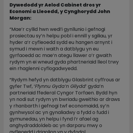
Dywedodd yr Aelod Cabinet dros yr
Economi a Lleoedd, y Cynghorydd John
Morgan:
“Mae’r cyllid hwn wedi’i gynllunio i gefnogi
prosiectau sy’n helpu pobl i ennill y sgiliau, yr
hyder a’r cyfleoedd sydd eu hangen arnynt i
symud i mewn i waith a datblygu yn eu
gyrfaoedd ac mae’n ategu llawer o’r gwaith
rydym yn ei wneud gyda phartneriaid lleol trwy
ein rhaglenni cyflogadwyedd.
“Rydym hefyd yn datblygu Glasbrint cyffrous ar
gyfer Twf, ‘
Ffynnu Gyda’n Gilydd
’ gyda’n
partneriaid ffederal Cyngor Torfaen. Bydd hyn
yn nodi sut rydym yn bwriadu gweithio ar draws
y rhanbarth i gefnogi twf economaidd, sy’n
gynhwysol ac yn gynaliadwy a fydd o fudd i
gymunedau, yn helpu i fynd i’r afael ag
anghydraddoldeb ac yn darparu mwy o
gyfleoedd i drigolion yn y dyfodol.