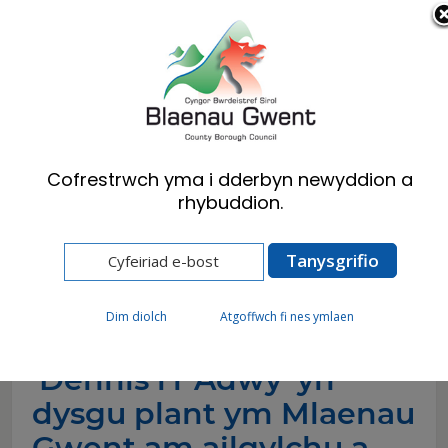
Cymraeg
English
Cofrestrwch yma i dderbyn newyddion a
rhybuddion.
Hafan
Newyddion
‘Dennis i'r Adwy’ yn dysgu plant ym Mlaenau
Gwent am ailgylchu a gofalu am yr amgylchedd
(1)
Dim diolch
Atgoffwch fi nes ymlaen
‘Dennis i'r Adwy’ yn
dysgu plant ym Mlaenau
Gwent am ailgylchu a