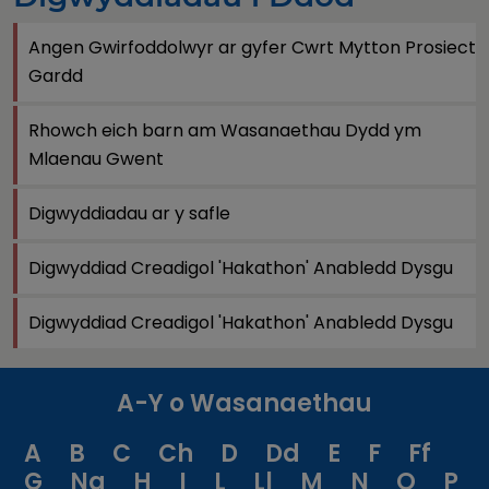
Angen Gwirfoddolwyr ar gyfer Cwrt Mytton Prosiect
Gardd
Rhowch eich barn am Wasanaethau Dydd ym
Mlaenau Gwent
Digwyddiadau ar y safle
Digwyddiad Creadigol 'Hakathon' Anabledd Dysgu
Digwyddiad Creadigol 'Hakathon' Anabledd Dysgu
A-Y o Wasanaethau
A
B
C
Ch
D
Dd
E
F
Ff
G
Ng
H
I
L
Ll
M
N
O
P