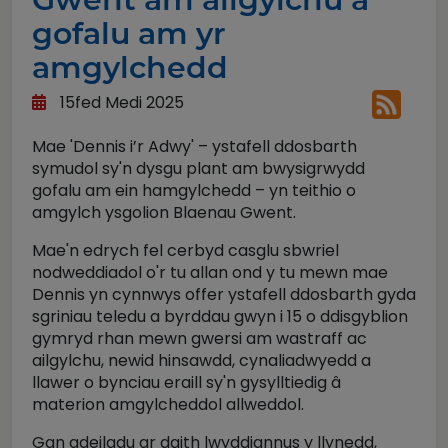
gofalu am yr
amgylchedd
15fed Medi 2025
Mae 'Dennis i’r Adwy' – ystafell ddosbarth
symudol sy'n dysgu plant am bwysigrwydd
gofalu am ein hamgylchedd – yn teithio o
amgylch ysgolion Blaenau Gwent.
Mae'n edrych fel cerbyd casglu sbwriel
nodweddiadol o'r tu allan ond y tu mewn mae
Dennis yn cynnwys offer ystafell ddosbarth gyda
sgriniau teledu a byrddau gwyn i 15 o ddisgyblion
gymryd rhan mewn gwersi am wastraff ac
ailgylchu, newid hinsawdd, cynaliadwyedd a
llawer o bynciau eraill sy'n gysylltiedig â
materion amgylcheddol allweddol.
Gan adeiladu ar daith lwyddiannus y llynedd,