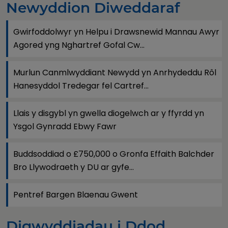
Newyddion Diweddaraf
Gwirfoddolwyr yn Helpu i Drawsnewid Mannau Awyr
Agored yng Nghartref Gofal Cw...
Murlun Canmlwyddiant Newydd yn Anrhydeddu Rôl
Hanesyddol Tredegar fel Cartref...
Llais y disgybl yn gwella diogelwch ar y ffyrdd yn
Ysgol Gynradd Ebwy Fawr
Buddsoddiad o £750,000 o Gronfa Effaith Balchder
Bro Llywodraeth y DU ar gyfe...
Pentref Bargen Blaenau Gwent
Digwyddiadau i Ddod