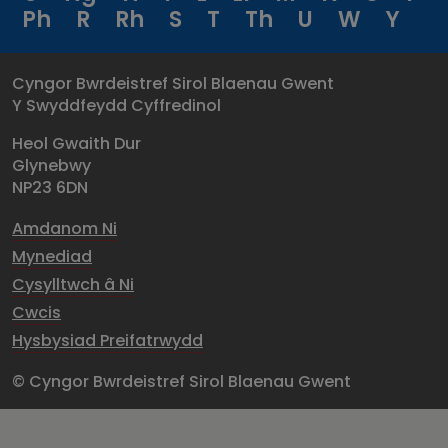
Ph
R
Rh
S
T
Th
U
W
Y
Cyngor Bwrdeistref Sirol Blaenau Gwent
Y Swyddfeydd Cyffredinol
Heol Gwaith Dur
Glynebwy
NP23 6DN
Amdanom Ni
Mynediad
Cysylltwch â Ni
Cwcis
Hysbysiad Preifatrwydd
© Cyngor Bwrdeistref Sirol Blaenau Gwent