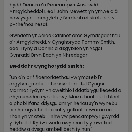
bydd Dennis a'n Pencampwr Ansawdd
Amgylcheddol Lleol, John Mewett yn ymweld â
naw ysgol o amgylch y fwrdeistref sirol dros y
pythefnos nesaf.
Gwnaeth yr Aelod Cabinet dros Gymdogaethau
a'r Amgylchedd, y Cynghorydd Tommy Smith,
ddal i fyny â Dennis a disgyblion yn Ysgol
Gynradd Bryn Bach yn Nhredegar.
Meddai’r Cynghorydd Smith:
"Un o'n prif flaenoriaethau yw ymateb i'r
argyfwng natur a hinsawdd ac fel Cyngor
Marmot rydym yn gweithio i ddatblygu lleoedd a
chymunedau cynaliadwy. Mae'n hanfodol i blant
a phobl ifanc ddysgu am yr heriau sy'n wynebu
ein hamgylchedd a sut y gallant chwarae eu
rhan yn yr ateb - nhw yw pencampwyr gwyrdd
y dyfodol. Rydw i wedi mwynhau fy ymweliad
heddiw a dysgu ambell beth fy hun."