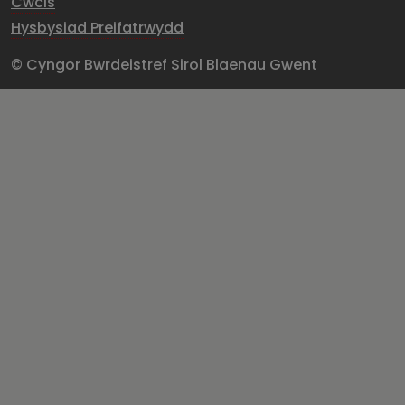
Cwcis
Hysbysiad Preifatrwydd
© Cyngor Bwrdeistref Sirol Blaenau Gwent