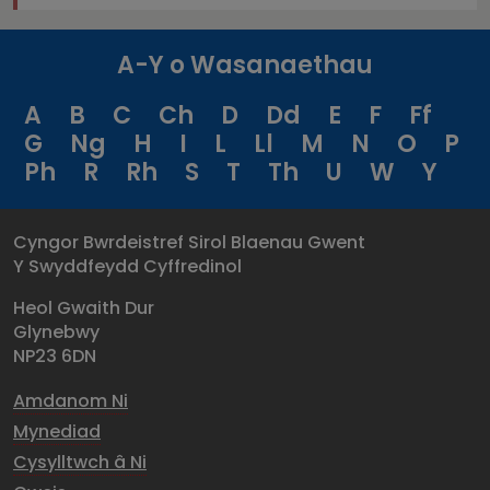
A-Y o Wasanaethau
A
B
C
Ch
D
Dd
E
F
Ff
G
Ng
H
I
L
Ll
M
N
O
P
Ph
R
Rh
S
T
Th
U
W
Y
Cyngor Bwrdeistref Sirol Blaenau Gwent
Y Swyddfeydd Cyffredinol
Heol Gwaith Dur
Glynebwy
NP23 6DN
Amdanom Ni
Mynediad
Cysylltwch â Ni