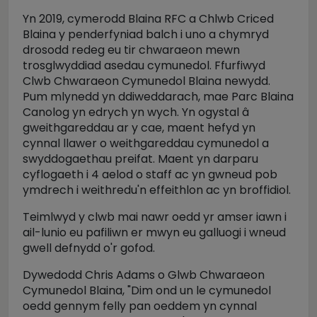
Yn 2019, cymerodd Blaina RFC a Chlwb Criced
Blaina y penderfyniad balch i uno a chymryd
drosodd redeg eu tir chwaraeon mewn
trosglwyddiad asedau cymunedol. Ffurfiwyd
Clwb Chwaraeon Cymunedol Blaina newydd.
Pum mlynedd yn ddiweddarach, mae Parc Blaina
Canolog yn edrych yn wych. Yn ogystal â
gweithgareddau ar y cae, maent hefyd yn
cynnal llawer o weithgareddau cymunedol a
swyddogaethau preifat. Maent yn darparu
cyflogaeth i 4 aelod o staff ac yn gwneud pob
ymdrech i weithredu'n effeithlon ac yn broffidiol.
Teimlwyd y clwb mai nawr oedd yr amser iawn i
ail-lunio eu pafiliwn er mwyn eu galluogi i wneud
gwell defnydd o'r gofod.
Dywedodd Chris Adams o Glwb Chwaraeon
Cymunedol Blaina, "Dim ond un le cymunedol
oedd gennym felly pan oeddem yn cynnal