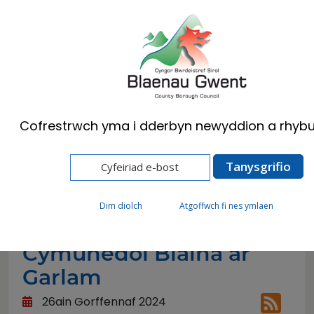
Cymraeg
English
Cofrestrwch yma i dderbyn newyddion a rhybu
Hafan
Newyddion
Clwb Chwaraeon Cymunedol Blaina ar Garlam
Dim diolch
Atgoffwch fi nes ymlaen
Clwb Chwaraeon
Cymunedol Blaina ar
Garlam
26ain Gorffennaf 2024