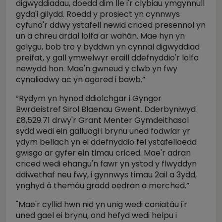
digwyddiadau, doedd dim lle i'r clybiau ymgynnull
gyda'i gilydd. Roedd y prosiect yn cynnwys
cyfuno'r ddwy ystafell newid criced presennol yn
un a chreu ardal lolfa ar wahân. Mae hyn yn
golygu, bob tro y byddwn yn cynnal digwyddiad
preifat, y gall ymwelwyr eraill ddefnyddio'r lolfa
newydd hon. Mae'n gwneud y clwb yn fwy
cynaliadwy ac yn agored i bawb.”
“Rydym yn hynod ddiolchgar i Gyngor
Bwrdeistref Sirol Blaenau Gwent. Dderbyniwyd
£8,529.71 drwy'r Grant Menter Gymdeithasol
sydd wedi ein galluogi i brynu uned fodwlar yr
ydym bellach yn ei ddefnyddio fel ystafelloedd
gwisgo ar gyfer ein timau criced. Mae'r adran
criced wedi ehangu'n fawr yn ystod y flwyddyn
ddiwethaf neu fwy, i gynnwys timau 2ail a 3ydd,
ynghyd â themâu gradd oedran a merched.”
"Mae'r cyllid hwn nid yn unig wedi caniatáu i'r
uned gael ei brynu, ond hefyd wedi helpu i