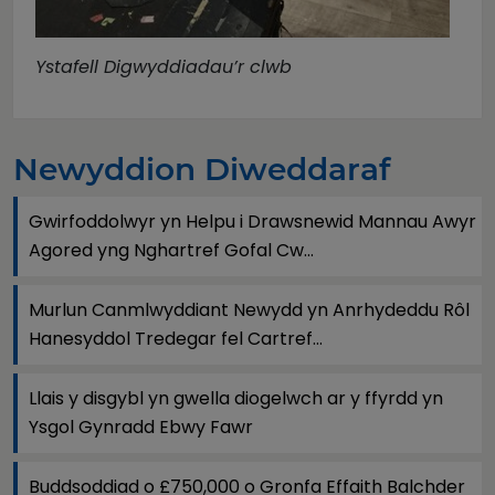
Ystafell Digwyddiadau’r clwb
Newyddion Diweddaraf
Gwirfoddolwyr yn Helpu i Drawsnewid Mannau Awyr
Agored yng Nghartref Gofal Cw...
Murlun Canmlwyddiant Newydd yn Anrhydeddu Rôl
Hanesyddol Tredegar fel Cartref...
Llais y disgybl yn gwella diogelwch ar y ffyrdd yn
Ysgol Gynradd Ebwy Fawr
Buddsoddiad o £750,000 o Gronfa Effaith Balchder