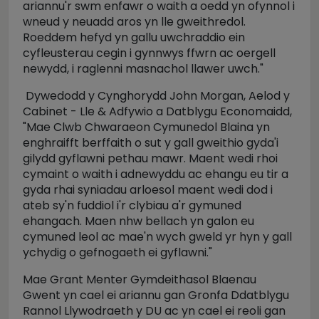
ariannu'r swm enfawr o waith a oedd yn ofynnol i
wneud y neuadd aros yn lle gweithredol.
Roeddem hefyd yn gallu uwchraddio ein
cyfleusterau cegin i gynnwys ffwrn ac oergell
newydd, i raglenni masnachol llawer uwch."
Dywedodd y Cynghorydd John Morgan, Aelod y
Cabinet - Lle & Adfywio a Datblygu Economaidd,
"Mae Clwb Chwaraeon Cymunedol Blaina yn
enghraifft berffaith o sut y gall gweithio gyda'i
gilydd gyflawni pethau mawr. Maent wedi rhoi
cymaint o waith i adnewyddu ac ehangu eu tir a
gyda rhai syniadau arloesol maent wedi dod i
ateb sy'n fuddiol i'r clybiau a'r gymuned
ehangach. Maen nhw bellach yn galon eu
cymuned leol ac mae'n wych gweld yr hyn y gall
ychydig o gefnogaeth ei gyflawni."
Mae Grant Menter Gymdeithasol Blaenau
Gwent yn cael ei ariannu gan Gronfa Ddatblygu
Rannol Llywodraeth y DU ac yn cael ei reoli gan