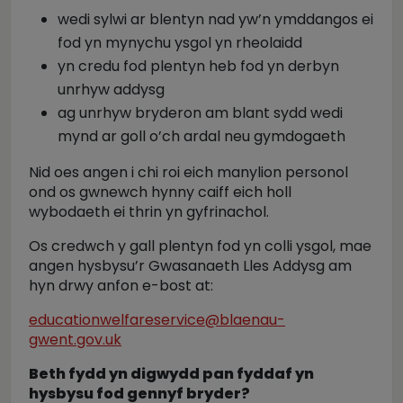
wedi sylwi ar blentyn nad yw’n ymddangos ei
fod yn mynychu ysgol yn rheolaidd
yn credu fod plentyn heb fod yn derbyn
unrhyw addysg
ag unrhyw bryderon am blant sydd wedi
mynd ar goll o’ch ardal neu gymdogaeth
Nid oes angen i chi roi eich manylion personol
ond os gwnewch hynny caiff eich holl
wybodaeth ei thrin yn gyfrinachol.
Os credwch y gall plentyn fod yn colli ysgol, mae
angen hysbysu’r Gwasanaeth Lles Addysg am
hyn drwy anfon e-bost at:
educationwelfareservice@blaenau-
gwent.gov.uk
Beth fydd yn digwydd pan fyddaf yn
hysbysu fod gennyf bryder?