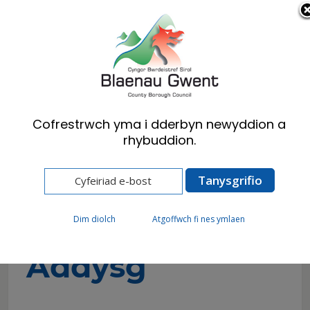
Cymraeg
English
Cofrestrwch yma i dderbyn newyddion a
rhybuddion.
Hafan
Preswylwyr
Ysgolion a Dysgu
Plant Sy’n Colli Addysg
Plant Sy’n Colli
Dim diolch
Atgoffwch fi nes ymlaen
Addysg