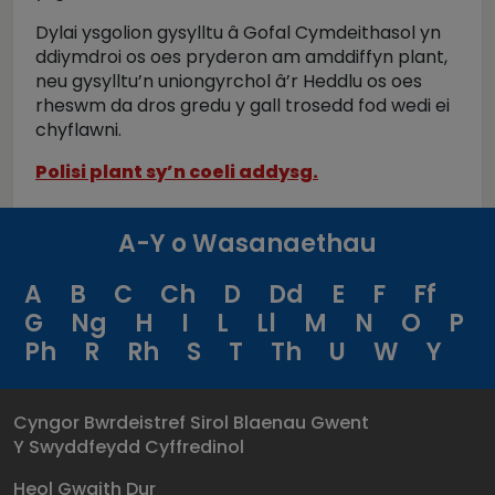
Dylai ysgolion gysylltu â Gofal Cymdeithasol yn
ddiymdroi os oes pryderon am amddiffyn plant,
neu gysylltu’n uniongyrchol â’r Heddlu os oes
rheswm da dros gredu y gall trosedd fod wedi ei
chyflawni.
Polisi plant sy’n coeli addysg.
A-Y o Wasanaethau
A
B
C
Ch
D
Dd
E
F
Ff
G
Ng
H
I
L
Ll
M
N
O
P
Ph
R
Rh
S
T
Th
U
W
Y
Cyngor Bwrdeistref Sirol Blaenau Gwent
Y Swyddfeydd Cyffredinol
Heol Gwaith Dur