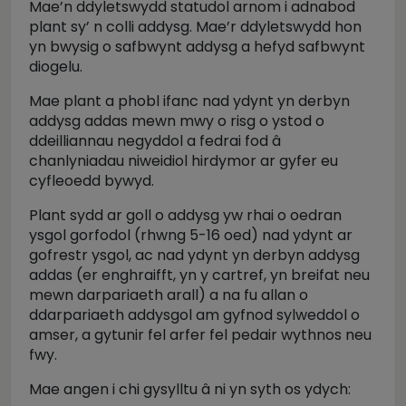
Mae’n ddyletswydd statudol arnom i adnabod
plant sy’ n colli addysg. Mae’r ddyletswydd hon
yn bwysig o safbwynt addysg a hefyd safbwynt
diogelu.
Mae plant a phobl ifanc nad ydynt yn derbyn
addysg addas mewn mwy o risg o ystod o
ddeilliannau negyddol a fedrai fod â
chanlyniadau niweidiol hirdymor ar gyfer eu
cyfleoedd bywyd.
Plant sydd ar goll o addysg yw rhai o oedran
ysgol gorfodol (rhwng 5-16 oed) nad ydynt ar
gofrestr ysgol, ac nad ydynt yn derbyn addysg
addas (er enghraifft, yn y cartref, yn breifat neu
mewn darpariaeth arall) a na fu allan o
ddarpariaeth addysgol am gyfnod sylweddol o
amser, a gytunir fel arfer fel pedair wythnos neu
fwy.
Mae angen i chi gysylltu â ni yn syth os ydych: