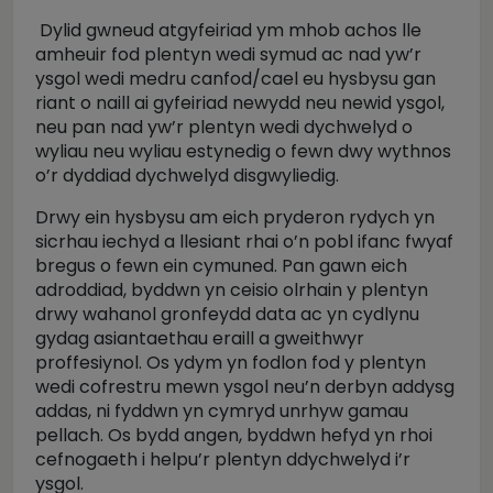
Dylid gwneud atgyfeiriad ym mhob achos lle
amheuir fod plentyn wedi symud ac nad yw’r
ysgol wedi medru canfod/cael eu hysbysu gan
riant o naill ai gyfeiriad newydd neu newid ysgol,
neu pan nad yw’r plentyn wedi dychwelyd o
wyliau neu wyliau estynedig o fewn dwy wythnos
o’r dyddiad dychwelyd disgwyliedig.
Drwy ein hysbysu am eich pryderon rydych yn
sicrhau iechyd a llesiant rhai o’n pobl ifanc fwyaf
bregus o fewn ein cymuned. Pan gawn eich
adroddiad, byddwn yn ceisio olrhain y plentyn
drwy wahanol gronfeydd data ac yn cydlynu
gydag asiantaethau eraill a gweithwyr
proffesiynol. Os ydym yn fodlon fod y plentyn
wedi cofrestru mewn ysgol neu’n derbyn addysg
addas, ni fyddwn yn cymryd unrhyw gamau
pellach. Os bydd angen, byddwn hefyd yn rhoi
cefnogaeth i helpu’r plentyn ddychwelyd i’r
ysgol.