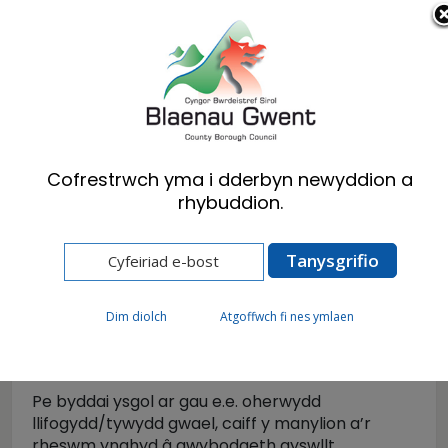
Cymraeg
English
Cofrestrwch yma i dderbyn newyddion a
rhybuddion.
Hafan
Preswylwyr
Ysgolion a Dysgu
Cau Ysgolion
Cau Ysgolion
Dim diolch
Atgoffwch fi nes ymlaen
Pe byddai ysgol ar gau e.e. oherwydd
llifogydd/tywydd gwael, caiff y manylion a’r
rheswm ynghyd â gwybodaeth gyswllt