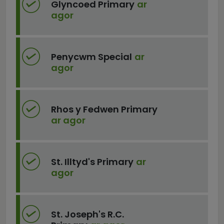
Glyncoed Primary
ar
agor
Penycwm Special
ar
agor
Rhos y Fedwen Primary
ar agor
St. Illtyd's Primary
ar
agor
St. Joseph's R.C.