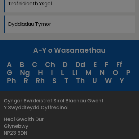
Trafnidiaeth Ysgol
Dyddiadau Tymor
A-Y o Wasanaethau
A
B
C
Ch
D
Dd
E
F
Ff
G
Ng
H
I
L
Ll
M
N
O
P
Ph
R
Rh
S
T
Th
U
W
Y
Cyngor Bwrdeistref Sirol Blaenau Gwent
Y Swyddfeydd Cyffredinol
Heol Gwaith Dur
Glynebwy
NP23 6DN