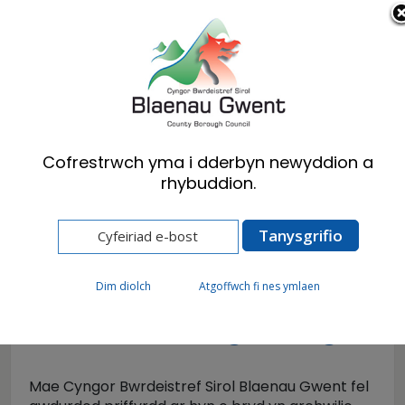
Cymraeg
English
Cofrestrwch yma i dderbyn newyddion a
rhybuddion.
Hafan
Preswylwyr
Mannau Gwefru Cerbydau Trydan
Gwefru ar y Stryd
Dim diolch
Atgoffwch fi nes ymlaen
Parcio ar y Stryd
Mae Cyngor Bwrdeistref Sirol Blaenau Gwent fel