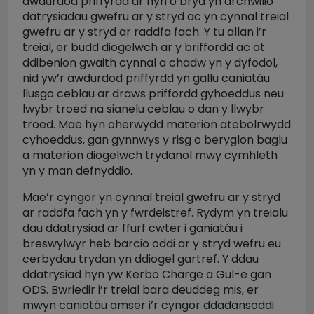
awdurdod priffyrdd ar hyn o bryd yn archwilio
datrysiadau gwefru ar y stryd ac yn cynnal treial
gwefru ar y stryd ar raddfa fach. Y tu allan i’r
treial, er budd diogelwch ar y briffordd ac at
ddibenion gwaith cynnal a chadw yn y dyfodol,
nid yw’r awdurdod priffyrdd yn gallu caniatáu
llusgo ceblau ar draws priffordd gyhoeddus neu
lwybr troed na sianelu ceblau o dan y llwybr
troed. Mae hyn oherwydd materion atebolrwydd
cyhoeddus, gan gynnwys y risg o beryglon baglu
a materion diogelwch trydanol mwy cymhleth
yn y man defnyddio.
Mae’r cyngor yn cynnal treial gwefru ar y stryd
ar raddfa fach yn y fwrdeistref. Rydym yn treialu
dau ddatrysiad ar ffurf cwter i ganiatáu i
breswylwyr heb barcio oddi ar y stryd wefru eu
cerbydau trydan yn ddiogel gartref. Y ddau
ddatrysiad hyn yw Kerbo Charge a Gul-e gan
ODS. Bwriedir i’r treial bara deuddeg mis, er
mwyn caniatáu amser i’r cyngor ddadansoddi