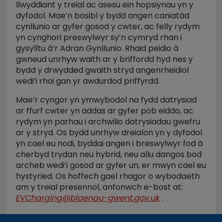
llwyddiant y treial ac asesu ein hopsiynau yn y
dyfodol. Mae’n bosibl y bydd angen caniatâd
cynllunio ar gyfer gosod y cwter, ac felly rydym
yn cynghori preswylwyr sy’n cymryd rhan i
gysylltu â’r Adran Gynllunio. Rhaid peidio â
gwneud unrhyw waith ar y briffordd hyd nes y
bydd y drwydded gwaith stryd angenrheidiol
wedi’i rhoi gan yr awdurdod priffyrdd.
Mae’r cyngor yn ymwybodol na fydd datrysiad
ar ffurf cwter yn addas ar gyfer pob eiddo, ac
rydym yn parhau i archwilio datrysiadau gwefru
ar y stryd. Os bydd unrhyw dreialon yn y dyfodol
yn cael eu nodi, byddai angen i breswylwyr fod â
cherbyd trydan neu hybrid, neu allu dangos bod
archeb wedi’i gosod ar gyfer un, er mwyn cael eu
hystyried. Os hoffech gael rhagor o wybodaeth
am y treial presennol, anfonwch e-bost at:
EVCharging@blaenau-gwent.gov.uk
.