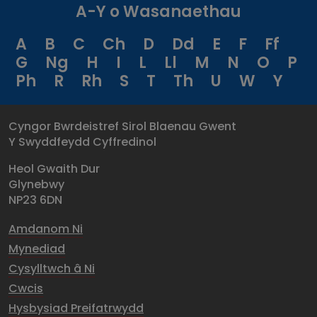
A-Y o Wasanaethau
A
B
C
Ch
D
Dd
E
F
Ff
G
Ng
H
I
L
Ll
M
N
O
P
Ph
R
Rh
S
T
Th
U
W
Y
Cyngor Bwrdeistref Sirol Blaenau Gwent
Y Swyddfeydd Cyffredinol
Heol Gwaith Dur
Glynebwy
NP23 6DN
Amdanom Ni
Mynediad
Cysylltwch â Ni
Cwcis
Hysbysiad Preifatrwydd