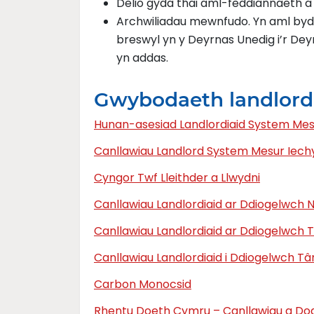
Delio gyda thai aml-feddiannaeth a
Archwiliadau mewnfudo. Yn aml bydd
breswyl yn y Deyrnas Unedig i’r De
yn addas.
Gwybodaeth landlord
Hunan-asesiad Landlordiaid System Mesu
Canllawiau Landlord System Mesur Iechy
Cyngor Twf Lleithder a Llwydni
Canllawiau Landlordiaid ar Ddiogelwch 
Canllawiau Landlordiaid ar Ddiogelwch 
Canllawiau Landlordiaid i Ddiogelwch Tâ
Carbon Monocsid
Rhentu Doeth Cymru – Canllawiau a Dog