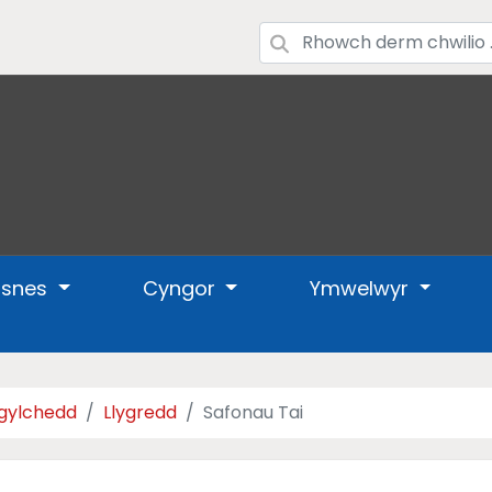
usnes
Cyngor
Ymwelwyr
gylchedd
Llygredd
Safonau Tai