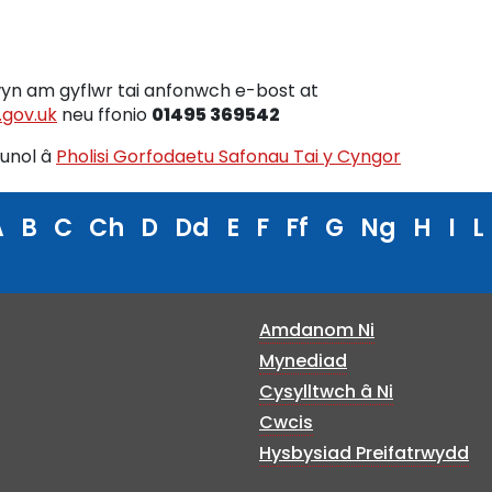
yn am gyflwr tai anfonwch e-bost at
gov.uk
neu ffonio
01495 369542
 unol â
Pholisi Gorfodaetu Safonau Tai y Cyngor
A
B
C
Ch
D
Dd
E
F
Ff
G
Ng
H
I
L
Amdanom Ni
Mynediad
Cysylltwch â Ni
Cwcis
Hysbysiad Preifatrwydd