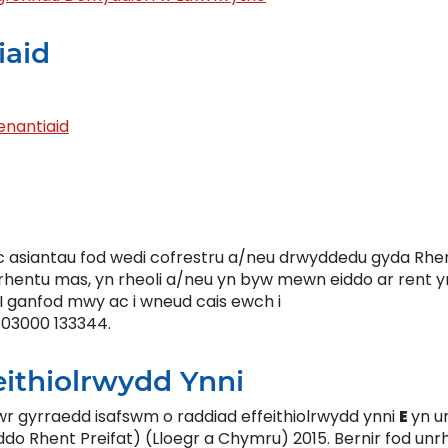
iaid
nantiaid
d ac asiantau fod wedi cofrestru a/neu drwyddedu gyda Rhe
rhentu mas, yn rheoli a/neu yn byw mewn eiddo ar rent 
 I ganfod mwy ac i wneud cais ewch i
 03000 133344.
eithiolrwydd Ynni
awr gyrraedd isafswm o raddiad effeithiolrwydd ynni
E
yn u
iddo Rhent Preifat) (Lloegr a Chymru) 2015. Bernir fod un