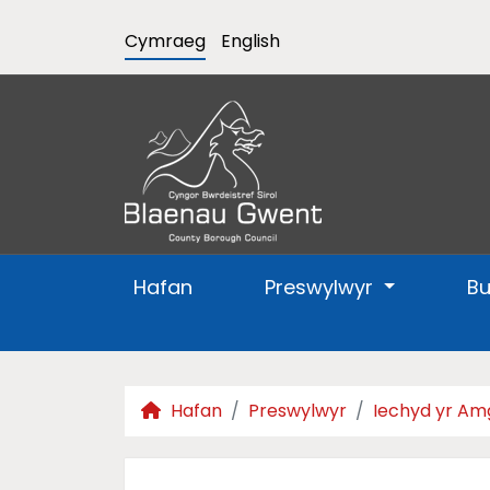
Cymraeg
English
Hafan
Preswylwyr
B
Hafan
Preswylwyr
Iechyd yr Am