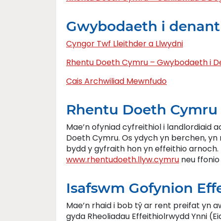
Gwybodaeth i denant
Cyngor Twf Lleithder a Llwydni
Rhentu Doeth Cymru – Gwybodaeth i De
Cais Archwiliad Mewnfudo
Rhentu Doeth Cymru
Mae’n ofyniad cyfreithiol i landlordiai
Doeth Cymru. Os ydych yn berchen, yn 
bydd y gyfraith hon yn effeithio arnoch.
www.rhentudoeth.llyw.cymru
neu ffonio
Isafswm Gofynion Eff
Mae’n rhaid i bob tŷ ar rent preifat yn 
gyda Rheoliadau Effeithiolrwydd Ynni (E