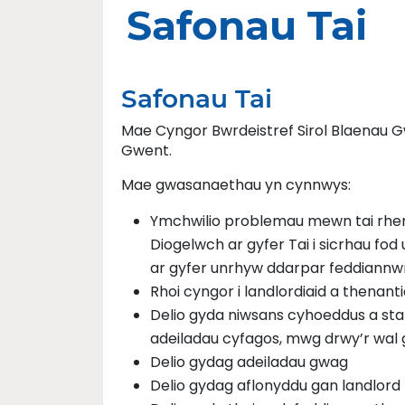
Safonau Tai
Safonau Tai
Mae Cyngor Bwrdeistref Sirol Blaenau G
Gwent.
Mae gwasanaethau yn cynnwys:
Ymchwilio problemau mewn tai rhen
Diogelwch ar gyfer Tai i sicrhau fo
ar gyfer unrhyw ddarpar feddiannw
Rhoi cyngor i landlordiaid a thenanti
Delio gyda niwsans cyhoeddus a stat
adeiladau cyfagos, mwg drwy’r wal
Delio gydag adeiladau gwag
Delio gydag aflonyddu gan landlord n