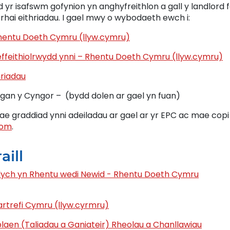
yr isafswm gofynion yn anghyfreithlon a gall y landlord 
 rhai eithriadau. I gael mwy o wybodaeth ewch i:
Rhentu Doeth Cymru (llyw.cymru)
effeithiolrwydd ynni – Rhentu Doeth Cymru (llyw.cymru)
hriadau
 gan y Cyngor – (bydd dolen ar gael yn fuan)
ae graddiad ynni adeiladau ar gael ar yr EPC ac mae copi 
com
.
aill
ydych yn Rhentu wedi Newid - Rhentu Doeth Cymru
artrefi Cymru (llyw.cyrmru)
blaen (Taliadau a Ganiateir) Rheolau a Chanllawiau