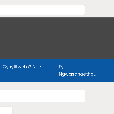
Cysylltwch â Ni
Fy
Ngwasanaethau