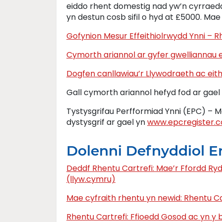
eiddo rhent domestig nad yw’n cyrraedd 
yn destun cosb sifil o hyd at £5000. Mae
Gofynion Mesur Effeithiolrwydd Ynni – 
Cymorth ariannol ar gyfer gwelliannau 
Dogfen canllawiau’r Llywodraeth ac eit
Gall cymorth ariannol hefyd fod ar gael
Tystysgrifau Perfformiad Ynni (EPC) – M
dystysgrif ar gael yn
www.epcregister.
Dolenni Defnyddiol Er
Deddf Rhentu Cartrefi: Mae’r Ffordd R
(llyw.cymru)
Mae cyfraith rhentu yn newid: Rhentu C
Rhentu Cartrefi: Ffioedd Gosod ac yn y 