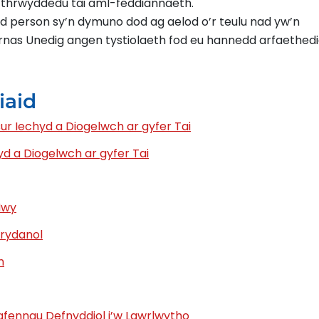
 thrwyddedu tai aml-feddiannaeth.
 person sy’n dymuno dod ag aelod o’r teulu nad yw’n
yrnas Unedig angen tystiolaeth fod eu hannedd arfaethed
iaid
r Iechyd a Diogelwch ar gyfer Tai
d a Diogelwch ar gyfer Tai
Nwy
Trydanol
n
fennau Defnyddiol i’w Lawrlwytho