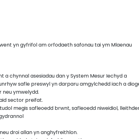
went yn gyfrifol am orfodaeth safonau tai ym Mlaenau
t a chynnal asesiadau dan y System Mesur Iechyd a
d unrhyw safle preswyl yn darparu amgylchedd iach a diog
r neu ymwelydd.
aid sector preifat.
udol megis safleoedd brwnt, safleoedd niweidiol, lleithde
 gydrannol
eu droi allan yn anghyfreithlon.