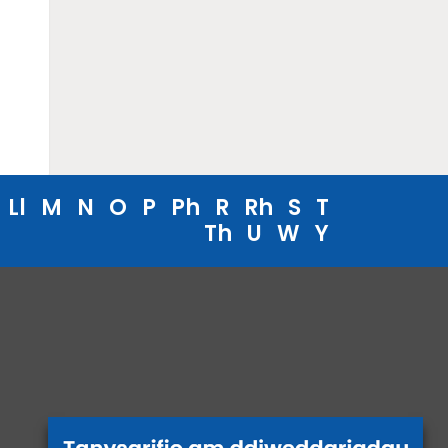
Ll
M
N
O
P
Ph
R
Rh
S
T
Th
U
W
Y