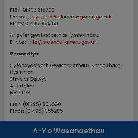
Ffôn: 01495 315700
E-bost:
duty.team@blaenau-gwent.gov.uk
Ffacs: 01495 353350
Ar gyfer gwybodaeth ac ymholiadau:
E-bost:
info@blaenau-gwent.gov.uk
Pencadlys:
Cyfarwyddiaeth Gwasanaethau Cymdeithasol
Llys Einion
Stryd yr Eglwys
Abertyleri
NP13 1DB
Ffôn: (01495) 354680
Ffacs: (01495) 355285
A-Y o Wasanaethau