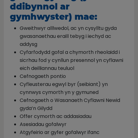
ddibynnol ar
gymhwyster) mae:
Gweithwyr alllwedol, ac yn cysylltu gyda
gwasanaethau eraill tebyg i iechyd ac
addysg
Cyfarfodydd gofal a chymorth rheolaidd i
sicrhau fod y cynllun presennol yn cyflawni
eich deilliannau teuluol
Cefnogaeth pontio
Cyfleusterau egwyl byr (seibiant) yn
cynnwys cymorth yn y gymuned
Cefnogaeth o Wasanaeth Cyflawni Newid
gyda’n Gilydd
Offer cymorth ac addasiadau
Asesiadau gofalwyr
Atgyfeirio ar gyfer gofalwyr ifanc