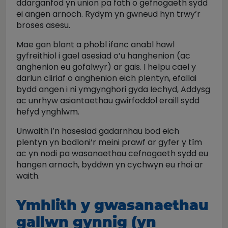
ddarganfod yn union pa fath o gefnogaeth sydd
ei angen arnoch. Rydym yn gwneud hyn trwy’r
broses asesu.
Mae gan blant a phobl ifanc anabl hawl
gyfreithiol i gael asesiad o’u hanghenion (ac
anghenion eu gofalwyr) ar gais. I helpu cael y
darlun cliriaf o anghenion eich plentyn, efallai
bydd angen i ni ymgynghori gyda Iechyd, Addysg
ac unrhyw asiantaethau gwirfoddol eraill sydd
hefyd ynghlwm.
Unwaith i’n hasesiad gadarnhau bod eich
plentyn yn bodloni’r meini prawf ar gyfer y tîm
ac yn nodi pa wasanaethau cefnogaeth sydd eu
hangen arnoch, byddwn yn cychwyn eu rhoi ar
waith.
Ymhlith y gwasanaethau
gallwn gynnig (yn