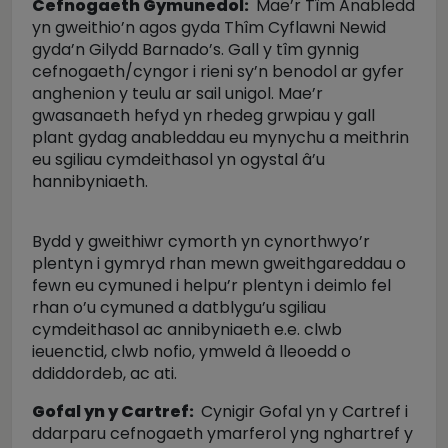
Cefnogaeth Gymunedol:
Mae’r Tîm Anabledd
yn gweithio’n agos gyda Thîm Cyflawni Newid
gyda’n Gilydd Barnado’s. Gall y tîm gynnig
cefnogaeth/cyngor i rieni sy’n benodol ar gyfer
anghenion y teulu ar sail unigol. Mae’r
gwasanaeth hefyd yn rhedeg grwpiau y gall
plant gydag anableddau eu mynychu a meithrin
eu sgiliau cymdeithasol yn ogystal â’u
hannibyniaeth.
Bydd y gweithiwr cymorth yn cynorthwyo’r
plentyn i gymryd rhan mewn gweithgareddau o
fewn eu cymuned i helpu’r plentyn i deimlo fel
rhan o’u cymuned a datblygu’u sgiliau
cymdeithasol ac annibyniaeth e.e. clwb
ieuenctid, clwb nofio, ymweld â lleoedd o
ddiddordeb, ac ati.
Gofal yn y Cartref:
Cynigir Gofal yn y Cartref i
ddarparu cefnogaeth ymarferol yng nghartref y