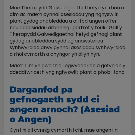
Mae Therapydd Galwedigaethol hefyd yn rhan o
dîm ac mae’n cynnal asesiadau yng nghyswllt
plant gydag anableddau a all fod angen offer
neu addasiadau arbennig i gartref y teulu. Gall y
Therapydd Galwedigaethol hefyd gefnogi plant
gydag anableddau sydd ag anawsterau
synhwyraidd drwy gynnal asesiadau synhwyraidd
a rhoi cymorth a chyngor yn dilyn hyn.
Mae’r Tîm yn gweithio i egwyddorion a gofynion y
ddeddfwriaeth yng nghyswllt plant a phobl ifanc.
Darganfod pa
gefnogaeth sydd ei
angen arnoch? (Asesiad
o Angen)
Cyn i ni all cynnig cymorth i chi, mae angen i ni