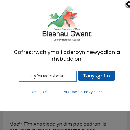
Cymraeg
English
Cofrestrwch yma i dderbyn newyddion a
rhybuddion.
Hafan
Preswylwyr
Iechyd, Lles a Gofal Cymdeithasol
Gwasanaethau Plant
Tîm Anabledd
Dim diolch
Atgoffwch fi nes ymlaen
Tîm Anabledd
Mae’r Tîm Anabledd yn dîm pob oedran lle