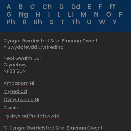
A
B
C
Ch
D
Dd
E
F
Ff
G
Ng
H
I
L
Ll
M
N
O
P
Ph
R
Rh
S
T
Th
U
W
Y
Cyngor Bwrdeistref Sirol Blaenau Gwent
Y Swyddfeydd Cyffredinol
Heol Gwaith Dur
Glynebwy
NP23 6DN
Amdanom Ni
Mynediad
Cysylltwch â Ni
Cwcis
Hysbysiad Preifatrwydd
© Cyngor Bwrdeistref Sirol Blaenau Gwent