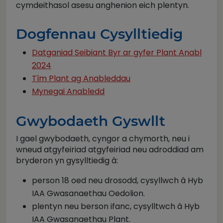
cymdeithasol asesu anghenion eich plentyn.
Dogfennau Cysylltiedig
Datganiad Seibiant Byr ar gyfer Plant Anabl
2024
Tîm Plant ag Anableddau
Mynegai Anabledd
Gwybodaeth Gyswllt
I gael gwybodaeth, cyngor a chymorth, neu i
wneud atgyfeiriad atgyfeiriad neu adroddiad am
bryderon yn gysylltiedig â:
person 18 oed neu drosodd, cysyllwch â Hyb
IAA Gwasanaethau Oedolion.
plentyn neu berson ifanc, cysylltwch â Hyb
IAA Gwasanaethau Plant.