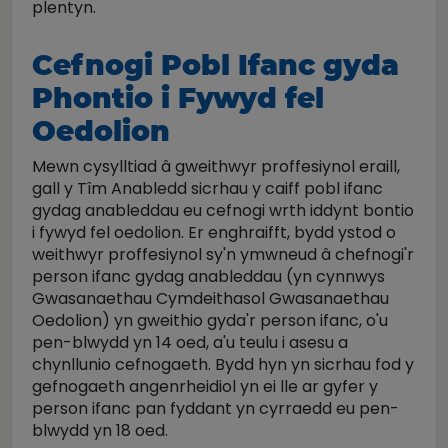
plentyn.
Cefnogi Pobl Ifanc gyda
Phontio i Fywyd fel
Oedolion
Mewn cysylltiad â gweithwyr proffesiynol eraill,
gall y Tîm Anabledd sicrhau y caiff pobl ifanc
gydag anableddau eu cefnogi wrth iddynt bontio
i fywyd fel oedolion. Er enghraifft, bydd ystod o
weithwyr proffesiynol sy'n ymwneud â chefnogi'r
person ifanc gydag anableddau (yn cynnwys
Gwasanaethau Cymdeithasol Gwasanaethau
Oedolion) yn gweithio gyda'r person ifanc, o'u
pen-blwydd yn 14 oed, a'u teulu i asesu a
chynllunio cefnogaeth. Bydd hyn yn sicrhau fod y
gefnogaeth angenrheidiol yn ei lle ar gyfer y
person ifanc pan fyddant yn cyrraedd eu pen-
blwydd yn 18 oed.