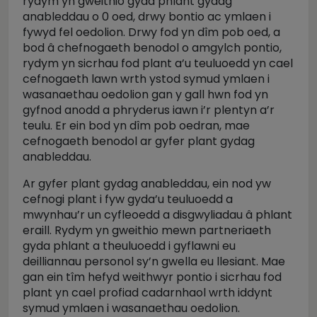
rydym yn gweithio gyda phlant gydag
anableddau o 0 oed, drwy bontio ac ymlaen i
fywyd fel oedolion. Drwy fod yn dîm pob oed, a
bod â chefnogaeth benodol o amgylch pontio,
rydym yn sicrhau fod plant a’u teuluoedd yn cael
cefnogaeth lawn wrth ystod symud ymlaen i
wasanaethau oedolion gan y gall hwn fod yn
gyfnod anodd a phryderus iawn i’r plentyn a’r
teulu. Er ein bod yn dîm pob oedran, mae
cefnogaeth benodol ar gyfer plant gydag
anableddau.
Ar gyfer plant gydag anableddau, ein nod yw
cefnogi plant i fyw gyda’u teuluoedd a
mwynhau’r un cyfleoedd a disgwyliadau â phlant
eraill. Rydym yn gweithio mewn partneriaeth
gyda phlant a theuluoedd i gyflawni eu
deilliannau personol sy’n gwella eu llesiant. Mae
gan ein tîm hefyd weithwyr pontio i sicrhau fod
plant yn cael profiad cadarnhaol wrth iddynt
symud ymlaen i wasanaethau oedolion.