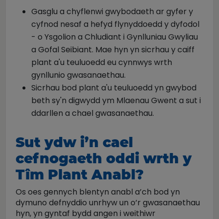
Gasglu a chyflenwi gwybodaeth ar gyfer y
cyfnod nesaf a hefyd flynyddoedd y dyfodol
- o Ysgolion a Chludiant i Gynlluniau Gwyliau
a Gofal Seibiant. Mae hyn yn sicrhau y caiff
plant a'u teuluoedd eu cynnwys wrth
gynllunio gwasanaethau.
Sicrhau bod plant a'u teuluoedd yn gwybod
beth sy'n digwydd ym Mlaenau Gwent a sut i
ddarllen a chael gwasanaethau.
Sut ydw i’n cael
cefnogaeth oddi wrth y
Tîm Plant Anabl?
Os oes gennych blentyn anabl a’ch bod yn
dymuno defnyddio unrhyw un o’r gwasanaethau
hyn, yn gyntaf bydd angen i weithiwr