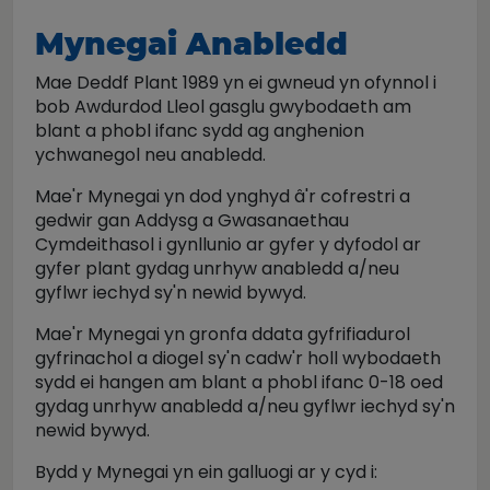
Mynegai Anabledd
Mae Deddf Plant 1989 yn ei gwneud yn ofynnol i
bob Awdurdod Lleol gasglu gwybodaeth am
blant a phobl ifanc sydd ag anghenion
ychwanegol neu anabledd.
Mae'r Mynegai yn dod ynghyd â'r cofrestri a
gedwir gan Addysg a Gwasanaethau
Cymdeithasol i gynllunio ar gyfer y dyfodol ar
gyfer plant gydag unrhyw anabledd a/neu
gyflwr iechyd sy'n newid bywyd.
Mae'r Mynegai yn gronfa ddata gyfrifiadurol
gyfrinachol a diogel sy'n cadw'r holl wybodaeth
sydd ei hangen am blant a phobl ifanc 0-18 oed
gydag unrhyw anabledd a/neu gyflwr iechyd sy'n
newid bywyd.
Bydd y Mynegai yn ein galluogi ar y cyd i: