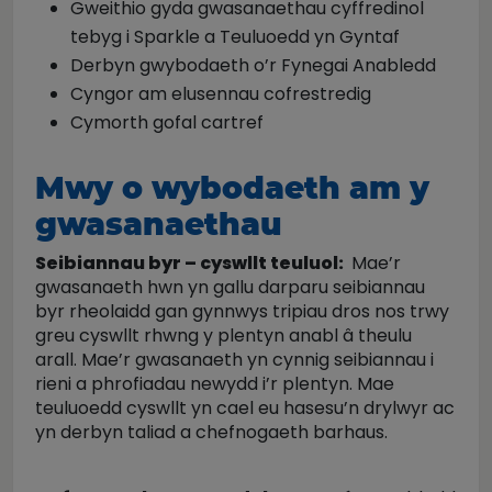
Gweithio gyda gwasanaethau cyffredinol
tebyg i Sparkle a Teuluoedd yn Gyntaf
Derbyn gwybodaeth o’r Fynegai Anabledd
Cyngor am elusennau cofrestredig
Cymorth gofal cartref
Mwy o wybodaeth am y
gwasanaethau
Seibiannau byr – cyswllt teuluol:
Mae’r
gwasanaeth hwn yn gallu darparu seibiannau
byr rheolaidd gan gynnwys tripiau dros nos trwy
greu cyswllt rhwng y plentyn anabl â theulu
arall. Mae’r gwasanaeth yn cynnig seibiannau i
rieni a phrofiadau newydd i’r plentyn. Mae
teuluoedd cyswllt yn cael eu hasesu’n drylwyr ac
yn derbyn taliad a chefnogaeth barhaus.