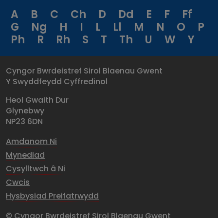
A
B
C
Ch
D
Dd
E
F
Ff
G
Ng
H
I
L
Ll
M
N
O
P
Ph
R
Rh
S
T
Th
U
W
Y
Cyngor Bwrdeistref Sirol Blaenau Gwent
Y Swyddfeydd Cyffredinol
Heol Gwaith Dur
Glynebwy
NP23 6DN
Amdanom Ni
Mynediad
Cysylltwch â Ni
Cwcis
Hysbysiad Preifatrwydd
© Cyngor Bwrdeistref Sirol Blaenau Gwent