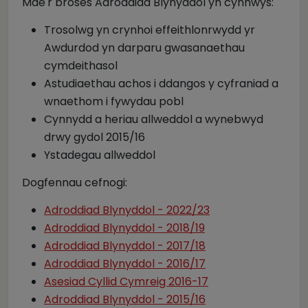
Mae'r broses Adroddiad Blynyddol yn cynnwys:
Trosolwg yn crynhoi effeithlonrwydd yr
Awdurdod yn darparu gwasanaethau
cymdeithasol
Astudiaethau achos i ddangos y cyfraniad a
wnaethom i fywydau pobl
Cynnydd a heriau allweddol a wynebwyd
drwy gydol 2015/16
Ystadegau allweddol
Dogfennau cefnogi:
Adroddiad Blynyddol - 2022/23
Adroddiad Blynyddol - 2018/19
Adroddiad Blynyddol - 2017/18
Adroddiad Blynyddol - 2016/17
Asesiad Cyllid Cymreig 2016-17
Adroddiad Blynyddol - 2015/16