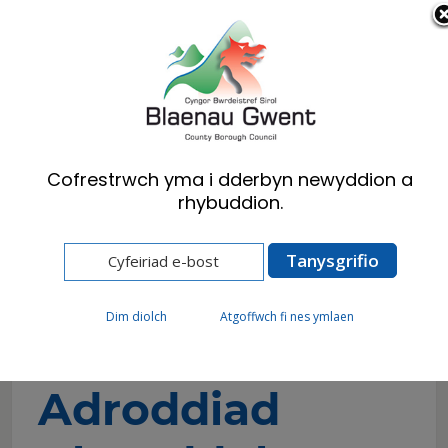
Cymraeg
English
Cofrestrwch yma i dderbyn newyddion a
rhybuddion.
Hafan
Preswylwyr
Iechyd, Lles a Gofal Cymdeithasol
Gwasanaethau Cymdeithasol
Adroddiad Blynyddol Gwasanaethau
Cymdeithasol
Dim diolch
Atgoffwch fi nes ymlaen
Adroddiad