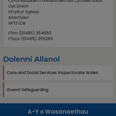
Cyfarwyddiaeth Gwasanaethau Cymdeithasol
Llys Einion
Stryd yr Eglwys
Abertyleri
NP13 1DB
Ffôn: (01495) 354680
Ffacs: (01495) 355285
Dolenni Allanol
Care and Social Services Inspectorate Wales
Gwent Safeguarding
A-Y o Wasanaethau