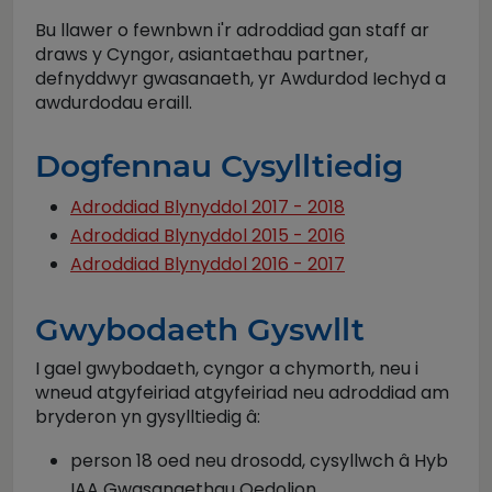
Bu llawer o fewnbwn i'r adroddiad gan staff ar
draws y Cyngor, asiantaethau partner,
defnyddwyr gwasanaeth, yr Awdurdod Iechyd a
awdurdodau eraill.
Dogfennau Cysylltiedig
Adroddiad Blynyddol 2017 - 2018
Adroddiad Blynyddol 2015 - 2016
Adroddiad Blynyddol 2016 - 2017
Gwybodaeth Gyswllt
I gael gwybodaeth, cyngor a chymorth, neu i
wneud atgyfeiriad atgyfeiriad neu adroddiad am
bryderon yn gysylltiedig â:
person 18 oed neu drosodd, cysyllwch â Hyb
IAA Gwasanaethau Oedolion