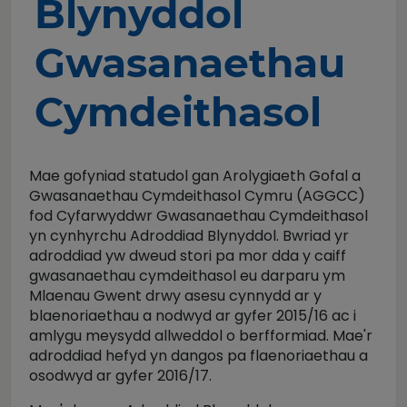
Blynyddol
Gwasanaethau
Cymdeithasol
Mae gofyniad statudol gan Arolygiaeth Gofal a
Gwasanaethau Cymdeithasol Cymru (AGGCC)
fod Cyfarwyddwr Gwasanaethau Cymdeithasol
yn cynhyrchu Adroddiad Blynyddol. Bwriad yr
adroddiad yw dweud stori pa mor dda y caiff
gwasanaethau cymdeithasol eu darparu ym
Mlaenau Gwent drwy asesu cynnydd ar y
blaenoriaethau a nodwyd ar gyfer 2015/16 ac i
amlygu meysydd allweddol o berfformiad. Mae'r
adroddiad hefyd yn dangos pa flaenoriaethau a
osodwyd ar gyfer 2016/17.