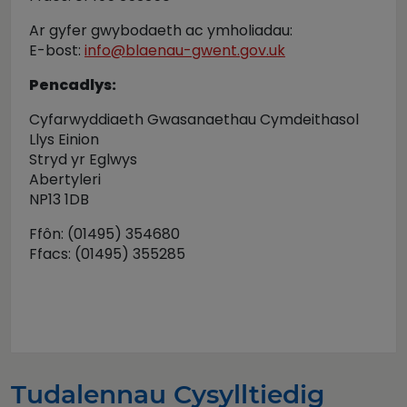
Ar gyfer gwybodaeth ac ymholiadau:
E-bost:
info@blaenau-gwent.gov.uk
Pencadlys:
Cyfarwyddiaeth Gwasanaethau Cymdeithasol
Llys Einion
Stryd yr Eglwys
Abertyleri
NP13 1DB
Ffôn: (01495) 354680
Ffacs: (01495) 355285
Tudalennau Cysylltiedig