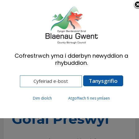
Cymraeg
English
Cofrestrwch yma i dderbyn newyddion a
rhybuddion.
Hafan
Preswylwyr
Iechyd, Lles a Gofal Cymdeithasol
Cael yr help rydych ei angen
Gofal Preswyl
Gofal Preswyl
Dim diolch
Atgoffwch fi nes ymlaen
Gofal Preswyl