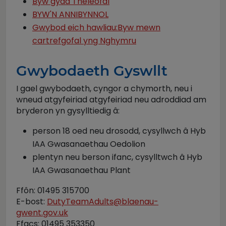
Byw gyda Theleofal
BYW'N ANNIBYNNOL
Gwybod eich hawliau:Byw mewn
cartrefgofal yng Nghymru
Gwybodaeth Gyswllt
I gael gwybodaeth, cyngor a chymorth, neu i
wneud atgyfeiriad atgyfeiriad neu adroddiad am
bryderon yn gysylltiedig â:
person 18 oed neu drosodd, cysyllwch â Hyb
IAA Gwasanaethau Oedolion
plentyn neu berson ifanc, cysylltwch â Hyb
IAA Gwasanaethau Plant
Ffôn: 01495 315700
E-bost:
DutyTeamAdults@blaenau-
gwent.gov.uk
Ffacs: 01495 353350