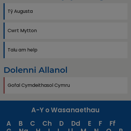
Tŷ Augusta
Cwrt Mytton
Talu am help
Dolenni Allanol
Gofal Cymdeithasol Cymru
A-Y o Wasanaethau
A
B
C
Ch
D
Dd
E
F
Ff