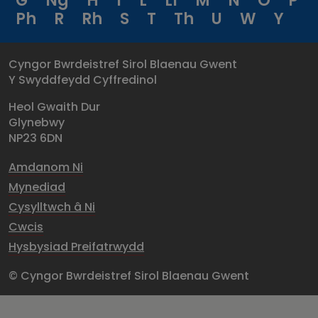
G
Ng
H
I
L
Ll
M
N
O
P
Ph
R
Rh
S
T
Th
U
W
Y
Cyngor Bwrdeistref Sirol Blaenau Gwent
Y Swyddfeydd Cyffredinol
Heol Gwaith Dur
Glynebwy
NP23 6DN
Amdanom Ni
Mynediad
Cysylltwch â Ni
Cwcis
Hysbysiad Preifatrwydd
© Cyngor Bwrdeistref Sirol Blaenau Gwent