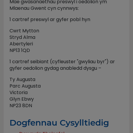
Mae gwasanaethau preswyl i oedolion ym
Mlaenau Gwent cyn cynnwys:
1 cartref preswyl ar gyfer pobl hyn
Cwrt Mytton
Stryd Alma
Abertyleri
NP13 1QD
1 cartref seibiant (cyfleuster "gwyliau byr") ar
gyfer oedolion gydag anabledd dysgu –
Ty Augusta
Parc Augusta
Victoria
Glyn Ebwy
NP23 8DN
Dogfennau Cysylltiedig