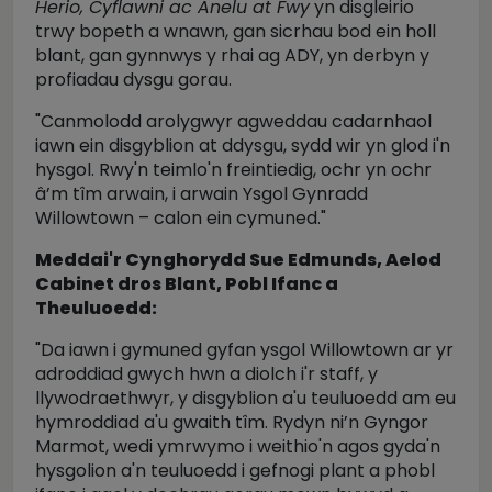
Herio, Cyflawni ac Anelu at Fwy
yn disgleirio
trwy bopeth a wnawn, gan sicrhau bod ein holl
blant, gan gynnwys y rhai ag ADY, yn derbyn y
profiadau dysgu gorau.
"Canmolodd arolygwyr agweddau cadarnhaol
iawn ein disgyblion at ddysgu, sydd wir yn glod i'n
hysgol. Rwy'n teimlo'n freintiedig, ochr yn ochr
â’m tîm arwain, i arwain Ysgol Gynradd
Willowtown – calon ein cymuned."
Meddai'r Cynghorydd Sue Edmunds, Aelod
Cabinet dros Blant, Pobl Ifanc a
Theuluoedd:
"Da iawn i gymuned gyfan ysgol Willowtown ar yr
adroddiad gwych hwn a diolch i'r staff, y
llywodraethwyr, y disgyblion a'u teuluoedd am eu
hymroddiad a'u gwaith tîm. Rydyn ni’n Gyngor
Marmot, wedi ymrwymo i weithio'n agos gyda'n
hysgolion a'n teuluoedd i gefnogi plant a phobl