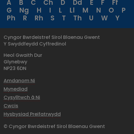
A
B
C
Ch
D
Dd
E
F
Ff
G
Ng
H
I
L
Ll
M
N
O
P
Ph
R
Rh
S
T
Th
U
W
Y
Cyngor Bwrdeistref Sirol Blaenau Gwent
Y Swyddfeydd Cyffredinol
Heol Gwaith Dur
Glynebwy
NP23 6DN
Amdanom Ni
Mynediad
Cysylltwch â Ni
Cwcis
Hysbysiad Preifatrwydd
© Cyngor Bwrdeistref Sirol Blaenau Gwent