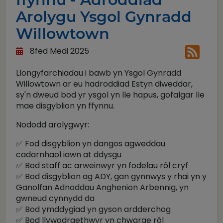
Arolygu Ysgol Gynradd
Willowtown
8fed Medi 2025
Llongyfarchiadau i bawb yn Ysgol Gynradd
Willowtown ar eu hadroddiad Estyn diweddar,
sy'n dweud bod yr ysgol yn lle hapus, gofalgar lle
mae disgyblion yn ffynnu.
Nododd arolygwyr:
✅ Fod disgyblion yn dangos agweddau
cadarnhaol iawn at ddysgu
✅ Bod staff ac arweinwyr yn fodelau rôl cryf
✅ Bod disgyblion ag ADY, gan gynnwys y rhai yn y
Ganolfan Adnoddau Anghenion Arbennig, yn
gwneud cynnydd da
✅ Bod ymddygiad yn gyson ardderchog
✅ Bod llywodraethwyr yn chwarae rôl