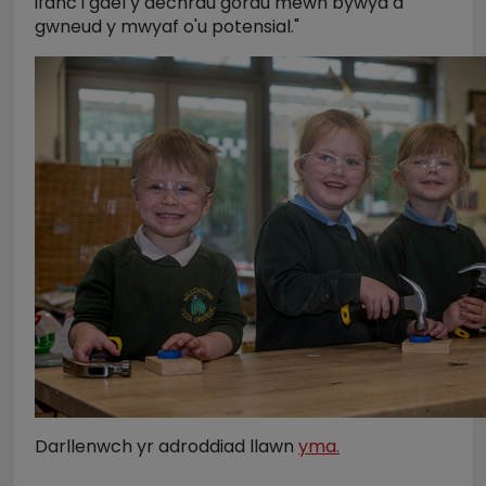
ifanc i gael y dechrau gorau mewn bywyd a
gwneud y mwyaf o'u potensial."
Darllenwch yr adroddiad llawn
yma.