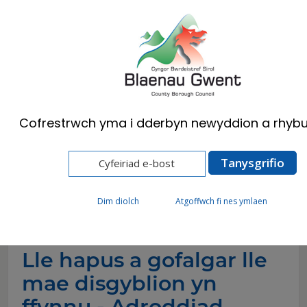
Cymraeg
English
Cofrestrwch yma i dderbyn newyddion a rhybu
Hafan
Newyddion
Lle hapus a gofalgar lle mae disgyblion yn
ffynnu - Adroddiad Arolygu Ysgol Gynradd
Willowtown
Dim diolch
Atgoffwch fi nes ymlaen
Lle hapus a gofalgar lle
mae disgyblion yn
ffynnu - Adroddiad