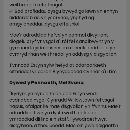
weithredol a chefnogol
✅ Bod profiadau dysgu bywyd go iawn yn ennyn
diddordeb ac yn ysbrydoli, ynghyd ag
amgylcheddau dysgu effeithiol
Mae'r adroddiad hefyd yn canmol diwylliant
diogelu cryf yr ysgol a'i rôl fel canolbwynt yn y
gymuned, gyda busnesau a theuluoedd lleol yn
cymryd rhan weithredol yn addysg y disgyblion.
Tynnodd Estyn sylw hefyd at ddarpariaeth
eithriadol yr adran Blynyddoedd Cynnar a'u tîm.
Dywed y Pennaeth, Mel Evans:
"Rydym yn hynod falch bod Estyn wedi
cydnabod Ysgol Gynradd Willowtown fel ysgol
hapus, ofalgar lle mae disgyblion yn ffynnu. Mae'r
adroddiad hwn yn dyst i waith caled ac
ymroddiad diflino ein staff, llywodraethwyr,
disgyblion, a theuluoedd. Mae ein gweledigaeth i