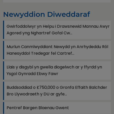
Newyddion Diweddaraf
Gwirfoddolwyr yn Helpu i Drawsnewid Mannau Awyr
Agored yng Nghartref Gofal Cw...
Murlun Canmlwyddiant Newydd yn Anrhydeddu Rôl
Hanesyddol Tredegar fel Cartref...
Llais y disgybl yn gwella diogelwch ar y ffyrdd yn
Ysgol Gynradd Ebwy Fawr
Buddsoddiad o £750,000 o Gronfa Effaith Balchder
Bro Llywodraeth y DU ar gyfe...
Pentref Bargen Blaenau Gwent