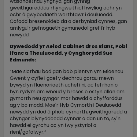
wasanaethau ynghyd, gan gynnig
gweithgareddau rhyngweithiol hwyliog ochr yn
ochr â gwybodaeth werthfawr i deuluoedd.
Cafodd bresenoldeb da a derbyniad cynnes, gan
amlygu'r gefnogaeth gymunedol gref i'r hyb
newydd.
Dywedodd yr Aelod Cabinet dros Blant, Pobl
Ifanc a Theuluoedd, y Cynghorydd Sue
Edmunds:
“Mae sicrhau bod gan bob plentyn ym Mlaenau
Gwent y cyfle i gael y dechrau gorau mewn
bywyd yn flaenoriaeth uchel i ni, ac fel rhan o
hyn rydym am wneud y broses o estyn allan am
gymorth neu gyngor mor hawdd a chyfforddus
ag y bo modd. Mae'r Hyb Cymorth i Deuluoedd
newydd yn dod â phob cymorth, gweithgaredd a
chyngor blynyddoedd cynnar o dan un to, sy'n
hawdd ei gyrchu ac yn fwy ystyriol o
rieni/gofalwyr.”