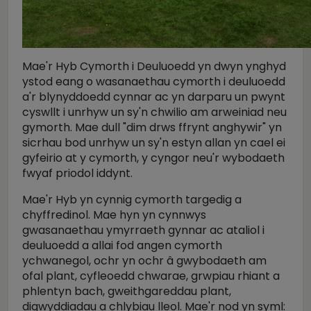
Mae'r Hyb Cymorth i Deuluoedd yn dwyn ynghyd
ystod eang o wasanaethau cymorth i deuluoedd
a'r blynyddoedd cynnar ac yn darparu un pwynt
cyswllt i unrhyw un sy'n chwilio am arweiniad neu
gymorth. Mae dull "dim drws ffrynt anghywir" yn
sicrhau bod unrhyw un sy'n estyn allan yn cael ei
gyfeirio at y cymorth, y cyngor neu'r wybodaeth
fwyaf priodol iddynt.
Mae'r Hyb yn cynnig cymorth targedig a
chyffredinol. Mae hyn yn cynnwys
gwasanaethau ymyrraeth gynnar ac ataliol i
deuluoedd a allai fod angen cymorth
ychwanegol, ochr yn ochr â gwybodaeth am
ofal plant, cyfleoedd chwarae, grwpiau rhiant a
phlentyn bach, gweithgareddau plant,
digwyddiadau a chlybiau lleol. Mae'r nod yn syml: