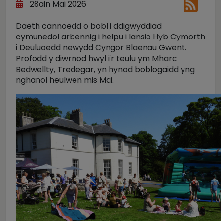
28ain Mai 2026
Daeth cannoedd o bobl i ddigwyddiad
cymunedol arbennig i helpu i lansio Hyb Cymorth
i Deuluoedd newydd Cyngor Blaenau Gwent.
Profodd y diwrnod hwyl i'r teulu ym Mharc
Bedwellty, Tredegar, yn hynod boblogaidd yng
nghanol heulwen mis Mai.