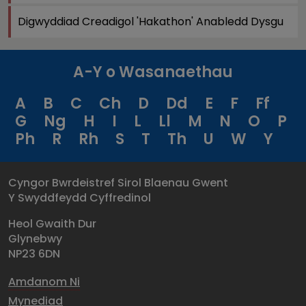
Digwyddiad Creadigol 'Hakathon' Anabledd Dysgu
A-Y o Wasanaethau
A
B
C
Ch
D
Dd
E
F
Ff
G
Ng
H
I
L
Ll
M
N
O
P
Ph
R
Rh
S
T
Th
U
W
Y
Cyngor Bwrdeistref Sirol Blaenau Gwent
Y Swyddfeydd Cyffredinol
Heol Gwaith Dur
Glynebwy
NP23 6DN
Amdanom Ni
Mynediad