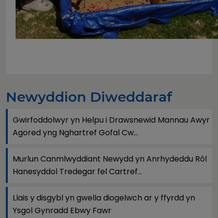
Newyddion Diweddaraf
Gwirfoddolwyr yn Helpu i Drawsnewid Mannau Awyr
Agored yng Nghartref Gofal Cw...
Murlun Canmlwyddiant Newydd yn Anrhydeddu Rôl
Hanesyddol Tredegar fel Cartref...
Llais y disgybl yn gwella diogelwch ar y ffyrdd yn
Ysgol Gynradd Ebwy Fawr