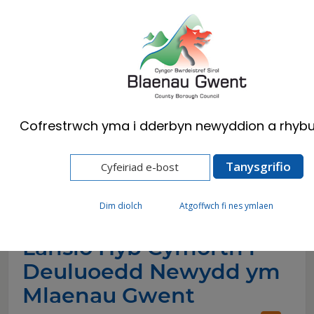
Cymraeg
English
Cofrestrwch yma i dderbyn newyddion a rhybu
Hafan
Newyddion
Lansio Hyb Cymorth i Deuluoedd Newydd ym
Mlaenau Gwent
Dim diolch
Atgoffwch fi nes ymlaen
Lansio Hyb Cymorth i
Deuluoedd Newydd ym
Mlaenau Gwent