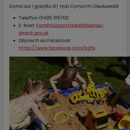
Dyma sut i gysylltu â'r Hyb Cymorth i Deuluoedd:
Teleffon 01495 315700
E-bost:
FamilySupportHub@blaenau-
gwent.gov.uk
Dilynwch eu Facebook:
https://www.facebook.com/bgfis