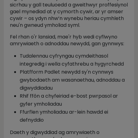
sicrhau y gall teuluoedd a gweithwyr proffesiynol
gael mynediad at y cymorth cywir, ar yr amser
cywir – os ydyn nhw’n wynebu heriau cymhleth
neu'n gwneud ymholiad syml.
Fel rhan o'r lansiad, mae'r hyb wedi cyflwyno
amrywiaeth o adnoddau newydd, gan gynnwys:
Tudalennau cyfryngau cymdeithasol
integredig i wella cyfathrebu a hygyrchedd
Platfform Padlet newydd sy'n cynnwys
gwybodaeth am wasanaethau, adnoddau a
digwyddiadau
Rhif ffôn a chyfeiriad e-bost pwrpasol ar
gyfer ymholiadau
Ffurflen ymholiadau ar-lein hawdd ei
defnyddio
Daeth y digwyddiad ag amrywiaeth o