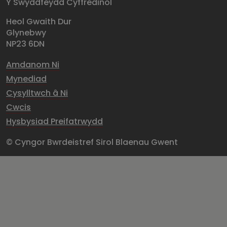
Y Swyddfeydd Cyffredinol
Heol Gwaith Dur
Glynebwy
NP23 6DN
Amdanom Ni
Mynediad
Cysylltwch â Ni
Cwcis
Hysbysiad Preifatrwydd
© Cyngor Bwrdeistref Sirol Blaenau Gwent