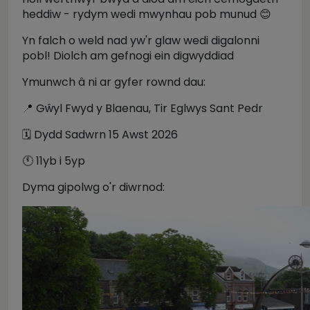
heddiw - rydym wedi mwynhau pob munud 😊
Yn falch o weld nad yw'r glaw wedi digalonni
pobl! Diolch am gefnogi ein digwyddiad
Ymunwch â ni ar gyfer rownd dau:
📍 Gŵyl Fwyd y Blaenau, Tir Eglwys Sant Pedr
🗓️ Dydd Sadwrn 15 Awst 2026
🕚 11yb i 5yp
Dyma gipolwg o'r diwrnod: