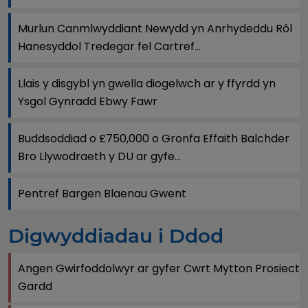
Murlun Canmlwyddiant Newydd yn Anrhydeddu Rôl
Hanesyddol Tredegar fel Cartref...
Llais y disgybl yn gwella diogelwch ar y ffyrdd yn
Ysgol Gynradd Ebwy Fawr
Buddsoddiad o £750,000 o Gronfa Effaith Balchder
Bro Llywodraeth y DU ar gyfe...
Pentref Bargen Blaenau Gwent
Digwyddiadau i Ddod
Angen Gwirfoddolwyr ar gyfer Cwrt Mytton Prosiect
Gardd