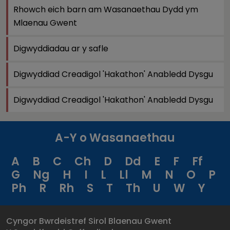
Rhowch eich barn am Wasanaethau Dydd ym
Mlaenau Gwent
Digwyddiadau ar y safle
Digwyddiad Creadigol 'Hakathon' Anabledd Dysgu
Digwyddiad Creadigol 'Hakathon' Anabledd Dysgu
A-Y o Wasanaethau
A
B
C
Ch
D
Dd
E
F
Ff
G
Ng
H
I
L
Ll
M
N
O
P
Ph
R
Rh
S
T
Th
U
W
Y
Cyngor Bwrdeistref Sirol Blaenau Gwent