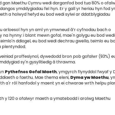
d gan Maethu Cymru wedi darganfod bod tua 80% o ofal
angos ymddygiadau fel hyn. Er y gall yr heriau hyn fod y
th a holwyd hefyd eu bod wedi sylwi ar ddatblygiadau
au arloesol hyn yn aml yn ymwneud â’r cyfnodau bach o
y na hynny: i blant mewn gofal, mae'n golygu eu bod wedi
imlo'n ddiogel, eu bod wedi dechrau gwella, teimlo eu b
a plentyndod.
rweiniad proffesiynol, dywedodd bron pob gofalwr (93%) e
mddygiad sy'n gysylltiedig â thrawma.
cyn
Pythefnos Gofal Maeth
, ymgyrch flynyddol fwyaf y 
ddiaeth o faethu. Mae thema eleni,
Dyma yw Maethu
, y
h a'r rôl hanfodol y maent yn ei chwarae wrth helpu plan
ith y 120 o ofalwyr maeth a ymatebodd i arolwg Maethu