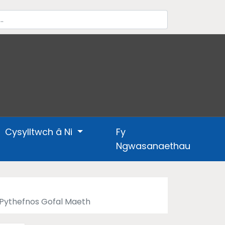
Cysylltwch â Ni
Fy
Ngwasanaethau
 Pythefnos Gofal Maeth