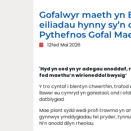
Gofalwyr maeth yn 
eiliadau hynny sy’n
Pythefnos Gofal Mae
12fed Mai 2026
'Hyd yn oed yn yr adegau anoddaf, 
fod maethu’n wirioneddol bwysig’
Y tro cyntaf i blentyn chwerthin, trafod e
llawer eu cymryd yn ganiataol, ond i o
datblygiad.
Mae plant sydd wedi profi trawma yn aml
gynnwys ymddygiadau fel pryder, tynnu
hi’n anodd dilyn rheolau.