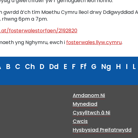
sig a gwerthfawr yw’r gefnogaeth leol honno.”
ch gwrdd â’ch tîm Maethu Cymru lleol drwy Ddigwyddiad 
th, rhwng 6pm a 7pm.
s.at/fosterwalestorfaen/2192820
maeth yng Nghymru, ewch i
fosterwales.llyw.cymru
.
A
B
C
Ch
D
Dd
E
F
Ff
G
Ng
H
I
L
Amdanom Ni
Mynediad
Cysylltwch â Ni
Cwcis
Hysbysiad Preifatrwydd