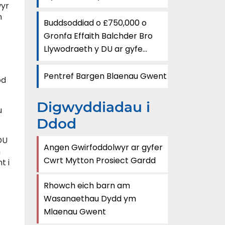
wyr
n
Buddsoddiad o £750,000 o
Gronfa Effaith Balchder Bro
Llywodraeth y DU ar gyfe...
Pentref Bargen Blaenau Gwent
od
Digwyddiadau i
u
Ddod
DU
Angen Gwirfoddolwyr ar gyfer
n
Cwrt Mytton Prosiect Gardd
t i
Rhowch eich barn am
Wasanaethau Dydd ym
Mlaenau Gwent