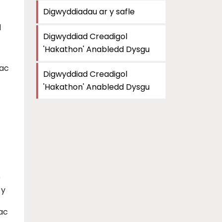
Digwyddiadau ar y safle
d
Digwyddiad Creadigol
'Hakathon' Anabledd Dysgu
 ac
Digwyddiad Creadigol
'Hakathon' Anabledd Dysgu
r
 y
ac