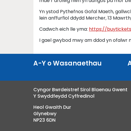
mae’r arolwg hwn yn dangos pa mor bwy
Yn ystod Pythefnos Gofal Maeth, gallw
lein anffurfiol ddydd Mercher, 13 Mawr
Cadwch eich lle yma:
https://buyticket
I gael gwybod mwy am ddod yn ofalwr 
A-Y o Wasanaethau
Cyngor Bwrdeistref Sirol Blaenau Gwent
Y Swyddfeydd Cyffredinol
Heol Gwaith Dur
Glynebwy
NP23 6DN