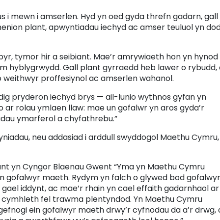
s i mewn i amserlen. Hyd yn oed gyda threfn gadarn, gall
henion plant, apwyntiadau iechyd ac amser teuluol yn do
byr, tymor hir a seibiant. Mae’r amrywiaeth hon yn hynod
m hyblygrwydd. Gall plant gyrraedd heb lawer o rybudd,
 o weithwyr proffesiynol ac amserlen wahanol.
ig pryderon iechyd brys — ail-lunio wythnos gyfan yn
 ar rolau ymlaen llaw: mae un gofalwr yn aros gyda’r
niadau ymarferol a chyfathrebu.”
fyniadau, neu addasiad i arddull swyddogol Maethu Cymru,
nt yn Cyngor Blaenau Gwent
“Yma yn Maethu Cymru
n gofalwyr maeth. Rydym yn falch o glywed bod gofalwy
ael iddynt, ac mae’r rhain yn cael effaith gadarnhaol ar
on cymhleth fel trawma plentyndod. Yn Maethu Cymru
fnogi ein gofalwyr maeth drwy’r cyfnodau da a’r drwg, 