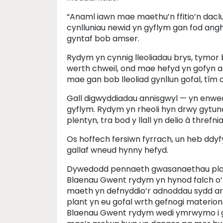
“Anaml iawn mae maethu’n ffitio’n daclu
cynlluniau newid yn gyflym gan fod ang
gyntaf bob amser.
Rydym yn cynnig lleoliadau brys, tymor 
werth chweil, ond mae hefyd yn gofyn a
mae gan bob lleoliad gynllun gofal, tîm
Gall digwyddiadau annisgwyl — yn enwed
gyflym. Rydym yn rheoli hyn drwy gytuno
plentyn, tra bod y llall yn delio â thref
Os hoffech fersiwn fyrrach, un heb ddy
gallaf wneud hynny hefyd.
Dywedodd pennaeth gwasanaethau pla
Blaenau Gwent rydym yn hynod falch o’
maeth yn defnyddio’r adnoddau sydd ar g
plant yn eu gofal wrth gefnogi materi
Blaenau Gwent rydym wedi ymrwymo i ge