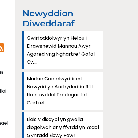
Newyddion
Diweddaraf
Gwirfoddolwyr yn Helpu i
Drawsnewid Mannau Awyr
Agored yng Nghartref Gofal
Cw...
am
Murlun Canmlwyddiant
Newydd yn Anrhydeddu Rôl
lai
Hanesyddol Tredegar fel
f
Cartref...
Llais y disgybl yn gwella
hael
diogelwch ar y ffyrdd yn Ysgol
Gynradd Ebwy Fawr