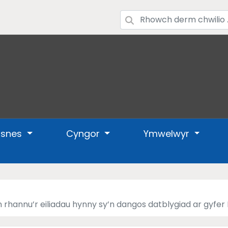
usnes
Cyngor
Ymwelwyr
rhannu’r eiliadau hynny sy’n dangos datblygiad ar gyfer