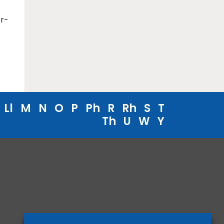
Ar-
Ll
M
N
O
P
Ph
R
Rh
S
T
Th
U
W
Y