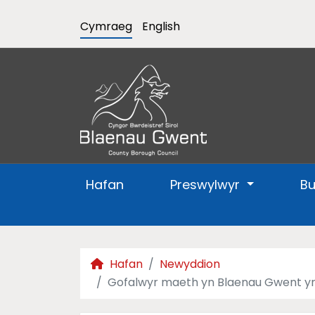
Cymraeg
English
Hafan
Preswylwyr
B
Hafan
Newyddion
Gofalwyr maeth yn Blaenau Gwent yn 