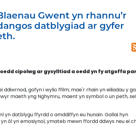
Blaenau Gwent yn rhannu’r
 dangos datblygiad ar gyfer
th.
roedd cipolwg ar gysylltiad a oedd yn fy atgoffa p
i ddiwrnod, gofyn i wylio ffilm; mae'r rhain yn eiliadau y gal
falwyr maeth yng Nghymru, maent yn symbol o un peth, se
 yn datblygu ffyrdd o amddiffyn eu hunain. Gallai hyn
 yn ôl yn emosiynol, ymateb mewn ffordd ddwys neu ei c