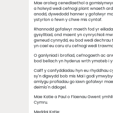
Mae arolwg cenedlaethol a gomisiynwy
a holwyd wedi cefnogi plant wnaeth ardd
anodd, dywedodd hanner y gofalwyr mae
ystyrlon o fewn y chwe mis cyntaf.
Rhannodd gofalwyr maeth fod yr eiliad
gysylltiad, ond maent yn cynrychioli mw
gwneud cynnydd, eu bod wedi dechrau te
yn cael eu caru a’u cefnogi wedi trawm
O ganlyniad i brofiad, cefnogaeth ac a
bod bellach yn hyderus wrth ymateb i y
Caiff y canfyddiadau hyn eu rhyddhau 
sy'n digwydd bob mis Mai i godi ymwyby
amlygu profiadau go iawn gofalwyr maet
deimlo'n ddiogel.
Mae Katie a Paul o Flaenau Gwent ymhl
Cymru.
Meddai Katie: