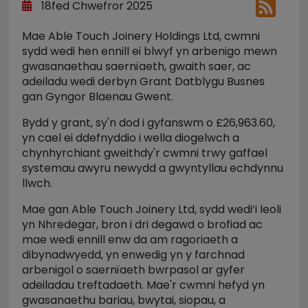
18fed Chwefror 2025
Mae Able Touch Joinery Holdings Ltd, cwmni
sydd wedi hen ennill ei blwyf yn arbenigo mewn
gwasanaethau saernïaeth, gwaith saer, ac
adeiladu wedi derbyn Grant Datblygu Busnes
gan Gyngor Blaenau Gwent.
Bydd y grant, sy'n dod i gyfanswm o £26,963.60,
yn cael ei ddefnyddio i wella diogelwch a
chynhyrchiant gweithdy'r cwmni trwy gaffael
systemau awyru newydd a gwyntyllau echdynnu
llwch.
Mae gan Able Touch Joinery Ltd, sydd wedi’i leoli
yn Nhredegar, bron i dri degawd o brofiad ac
mae wedi ennill enw da am ragoriaeth a
dibynadwyedd, yn enwedig yn y farchnad
arbenigol o saernïaeth bwrpasol ar gyfer
adeiladau treftadaeth. Mae'r cwmni hefyd yn
gwasanaethu bariau, bwytai, siopau, a