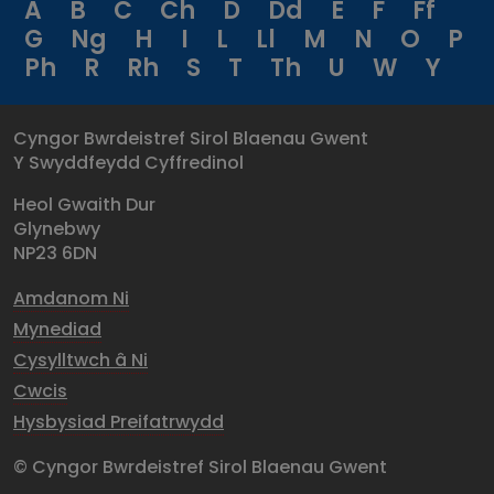
A
B
C
Ch
D
Dd
E
F
Ff
G
Ng
H
I
L
Ll
M
N
O
P
Ph
R
Rh
S
T
Th
U
W
Y
Cyngor Bwrdeistref Sirol Blaenau Gwent
Y Swyddfeydd Cyffredinol
Heol Gwaith Dur
Glynebwy
NP23 6DN
Amdanom Ni
Mynediad
Cysylltwch â Ni
Cwcis
Hysbysiad Preifatrwydd
© Cyngor Bwrdeistref Sirol Blaenau Gwent