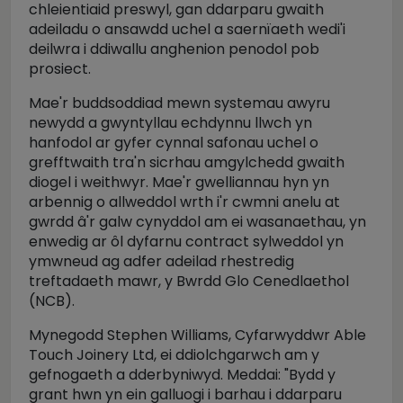
chleientiaid preswyl, gan ddarparu gwaith
adeiladu o ansawdd uchel a saernïaeth wedi'i
deilwra i ddiwallu anghenion penodol pob
prosiect.
Mae'r buddsoddiad mewn systemau awyru
newydd a gwyntyllau echdynnu llwch yn
hanfodol ar gyfer cynnal safonau uchel o
grefftwaith tra'n sicrhau amgylchedd gwaith
diogel i weithwyr. Mae'r gwelliannau hyn yn
arbennig o allweddol wrth i'r cwmni anelu at
gwrdd â'r galw cynyddol am ei wasanaethau, yn
enwedig ar ôl dyfarnu contract sylweddol yn
ymwneud ag adfer adeilad rhestredig
treftadaeth mawr, y Bwrdd Glo Cenedlaethol
(NCB).
Mynegodd Stephen Williams, Cyfarwyddwr Able
Touch Joinery Ltd, ei ddiolchgarwch am y
gefnogaeth a dderbyniwyd. Meddai: "Bydd y
grant hwn yn ein galluogi i barhau i ddarparu