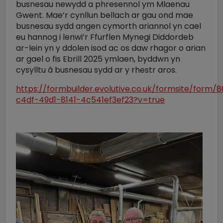
busnesau newydd a phresennol ym Mlaenau
Gwent. Mae’r cynllun bellach ar gau ond mae
busnesau sydd angen cymorth ariannol yn cael
eu hannog i lenwi’r Ffurflen Mynegi Diddordeb
ar-lein yn y ddolen isod ac os daw rhagor o arian
ar gael o fis Ebrill 2025 ymlaen, byddwn yn
cysylltu â busnesau sydd ar y rhestr aros.
https://formbuilder.evolutive.co.uk/formsite/form/
c4df-49d1-8141-4c541ef3ef23?v=true