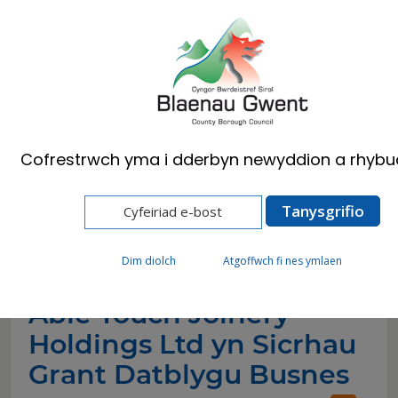
Cymraeg
English
Cofrestrwch yma i dderbyn newyddion a rhybu
Hafan
Newyddion
Able Touch Joinery Holdings Ltd yn Sicrhau
Grant Datblygu Busnes
Dim diolch
Atgoffwch fi nes ymlaen
Able Touch Joinery
Holdings Ltd yn Sicrhau
Grant Datblygu Busnes