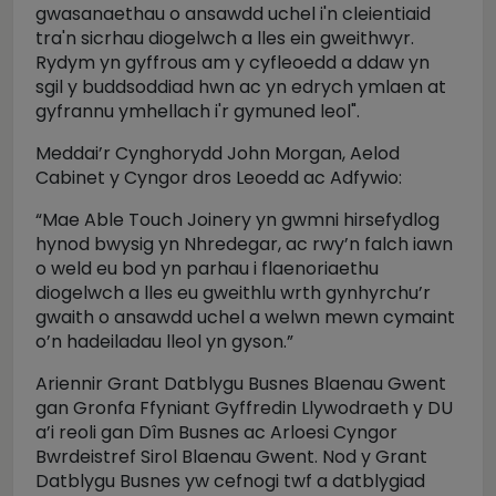
gwasanaethau o ansawdd uchel i'n cleientiaid
tra'n sicrhau diogelwch a lles ein gweithwyr.
Rydym yn gyffrous am y cyfleoedd a ddaw yn
sgil y buddsoddiad hwn ac yn edrych ymlaen at
gyfrannu ymhellach i'r gymuned leol".
Meddai’r Cynghorydd John Morgan, Aelod
Cabinet y Cyngor dros Leoedd ac Adfywio:
“Mae Able Touch Joinery yn gwmni hirsefydlog
hynod bwysig yn Nhredegar, ac rwy’n falch iawn
o weld eu bod yn parhau i flaenoriaethu
diogelwch a lles eu gweithlu wrth gynhyrchu’r
gwaith o ansawdd uchel a welwn mewn cymaint
o’n hadeiladau lleol yn gyson.”
Ariennir Grant Datblygu Busnes Blaenau Gwent
gan Gronfa Ffyniant Gyffredin Llywodraeth y DU
a’i reoli gan Dîm Busnes ac Arloesi Cyngor
Bwrdeistref Sirol Blaenau Gwent. Nod y Grant
Datblygu Busnes yw cefnogi twf a datblygiad