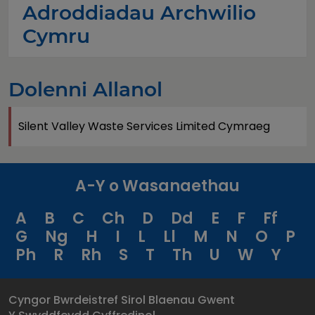
Adroddiadau Archwilio
Cymru
Dolenni Allanol
Silent Valley Waste Services Limited Cymraeg
A-Y o Wasanaethau
A
B
C
Ch
D
Dd
E
F
Ff
G
Ng
H
I
L
Ll
M
N
O
P
Ph
R
Rh
S
T
Th
U
W
Y
Cyngor Bwrdeistref Sirol Blaenau Gwent