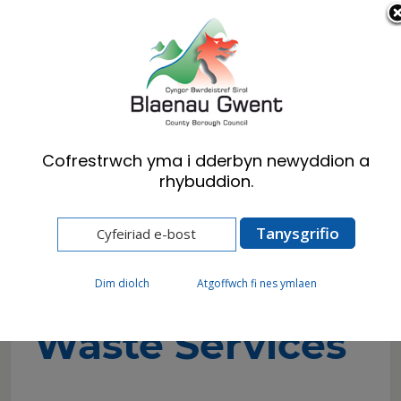
Cymraeg
English
Cofrestrwch yma i dderbyn newyddion a
rhybuddion.
Hafan
Cyngor
Rheoleiddio ac Arolygu
Silent Valley Waste Services
Silent Valley
Dim diolch
Atgoffwch fi nes ymlaen
Waste Services