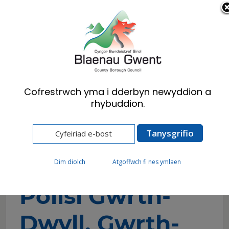
Cymraeg
English
Cofrestrwch yma i dderbyn newyddion a
rhybuddion.
Hafan
Cyngor
Polisïau, Strategaethau a Chynlluniau
Polisi Gwrth-Dwyll, Gwrth-Lygredigaeth, a
Gwrth-Lwgrwobrwyo
Dim diolch
Atgoffwch fi nes ymlaen
Polisi Gwrth-
Dwyll, Gwrth-