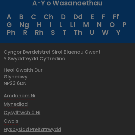
A-Y o Wasanaethau
A
B
C
Ch
D
Dd
E
F
Ff
G
Ng
H
I
L
Ll
M
N
O
P
Ph
R
Rh
S
T
Th
U
W
Y
Cyngor Bwrdeistref Sirol Blaenau Gwent
Y Swyddfeydd Cyffredinol
Heol Gwaith Dur
Glynebwy
NP23 6DN
Amdanom Ni
Mynediad
Cysylltwch â Ni
Cwcis
Hysbysiad Preifatrwydd