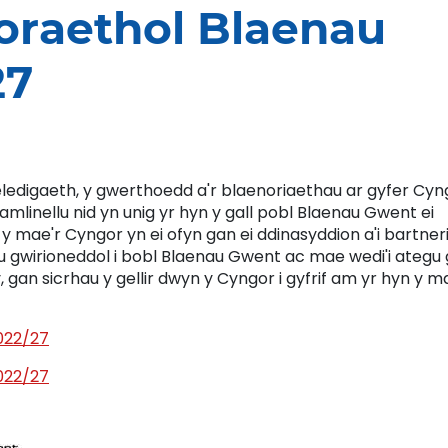
foraethol Blaenau
27
eledigaeth, y gwerthoedd a'r blaenoriaethau ar gyfer Cyn
mlinellu nid yn unig yr hyn y gall pobl Blaenau Gwent ei
 mae'r Cyngor yn ei ofyn gan ei ddinasyddion a'i bartneri
 gwirioneddol i bobl Blaenau Gwent ac mae wedi'i ategu
gan sicrhau y gellir dwyn y Cyngor i gyfrif am yr hyn y m
022/27
022/27