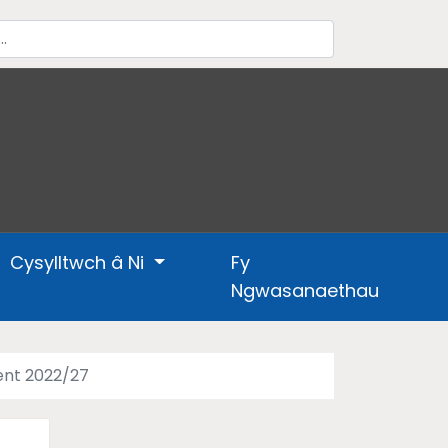
Cysylltwch â Ni
Fy
Ngwasanaethau
ent 2022/27