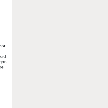
gor
aid.
 gan
ae