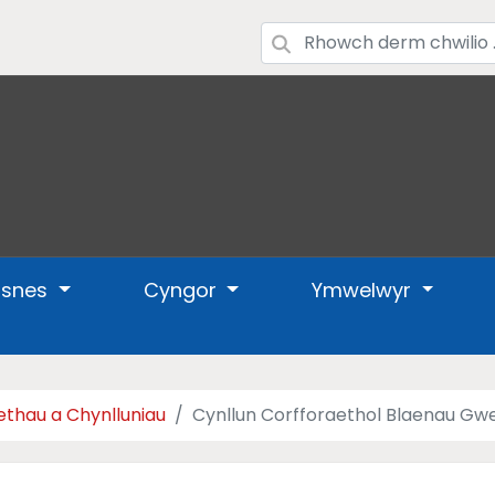
usnes
Cyngor
Ymwelwyr
aethau a Chynlluniau
Cynllun Corfforaethol Blaenau Gw