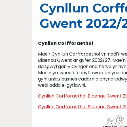
Cynllun Corf
Gwent 2022/
Cynllun Corfforaethol
Mae'r Cynllun Corfforaethol yn nodi'r w
Blaenau Gwent ar gyfer 2022/27. Mae'n a
ddisgwyl gan y Cyngor ond hefyd yr hyn y
Mae'n ymwneud â chyflawni canlyniadau
gynlluniau busnes cadarn a chynaliadwy, 
wedi addo ei gyflawni.
Cynllun Corfforaethol Blaenau Gwent 2
Cynllun Corfforaethol Blaenau Gwent 2