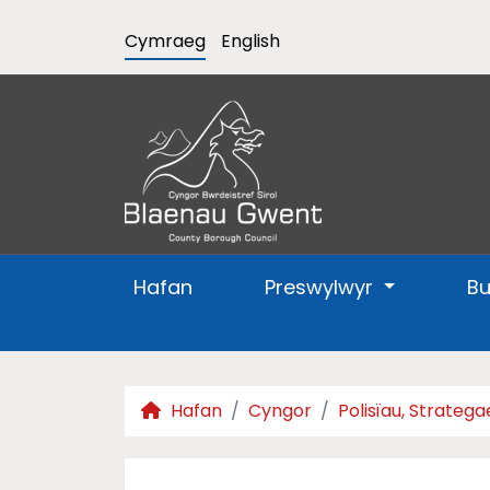
Cymraeg
English
Hafan
Preswylwyr
B
Hafan
Cyngor
Polisïau, Strateg