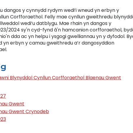
lu dangos y cynnydd rydym wedi’i wneud yn erbyn y
llun Corfforaethol. Felly mae cynllun gweithredu blynyddo
lweddol wedi’u datblygu. Mae rhain yn dangos y
023/2024 sy'n cyd-fynd â'n hamcanion corfforaethol, byd
mio'n dda ac yn helpu i ysgogi gwelliannau yn y dyfodol. B
dd yn erbyn y camau gweithredu a’r dangosyddion
el.
ig
awni Blynyddol Cynllun Corfforaethol Blaenau Gwent
/27
enau Gwent
enau Gwent Crynodeb
023