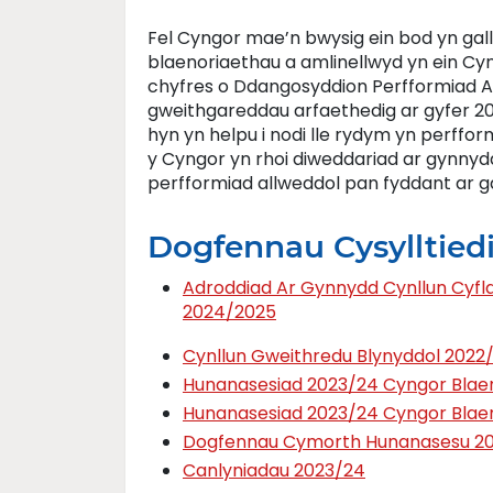
Fel Cyngor mae’n bwysig ein bod yn gal
blaenoriaethau a amlinellwyd yn ein Cyn
chyfres o Ddangosyddion Perfformiad Al
gweithgareddau arfaethedig ar gyfer 2
hyn yn helpu i nodi lle rydym yn perffor
y Cyngor yn rhoi diweddariad ar gynny
perfformiad allweddol pan fyddant ar ga
Dogfennau Cysylltied
Adroddiad Ar Gynnydd Cynllun Cyfl
2024/2025
Cynllun Gweithredu Blynyddol 2022
Hunanasesiad 2023/24 Cyngor Bla
Hunanasesiad 2023/24 Cyngor Bla
Dogfennau Cymorth Hunanasesu 2
Canlyniadau 2023/24