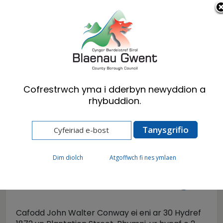
Cymraeg
English
Cofrestrwch yma i dderbyn newyddion a
rhybuddion.
Hafan
Ymwelwyr
Placiau Glas a chofadeiladau
Walter Conway
Dim diolch
Atgoffwch fi nes ymlaen
Walter Conway
Cafodd John Walter Conway ei eni ar 30 Hydref