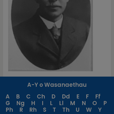
A-Y o Wasanaethau
A
B
C
Ch
D
Dd
E
F
Ff
G
Ng
H
I
L
Ll
M
N
O
P
Ph
R
Rh
S
T
Th
U
W
Y