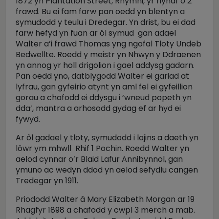
1872 yn Plantation Street, Rhymni, yr hynaf o 2
frawd. Bu ei fam farw pan oedd yn blentyn a
symudodd y teulu i Dredegar. Yn drist, bu ei dad
farw hefyd yn fuan ar ôl symud gan adael
Walter a’i frawd Thomas yng ngofal Tloty Undeb
Bedwellte. Roedd y meistr yn Nhwyn y Ddraenen
yn annog yr holl drigolion i gael addysg gadarn.
Pan oedd yno, datblygodd Walter ei gariad at
lyfrau, gan gyfeirio atynt yn aml fel ei gyfeillion
gorau a chafodd ei ddysgu i ‘wneud popeth yn
dda’, mantra a arhosodd gydag ef ar hyd ei
fywyd.
Ar ôl gadael y tloty, symudodd i lojins a daeth yn
löwr ym mhwll Rhif 1 Pochin. Roedd Walter yn
aelod cynnar o’r Blaid Lafur Annibynnol, gan
ymuno ac wedyn ddod yn aelod sefydlu cangen
Tredegar yn 1911.
Priododd Walter â Mary Elizabeth Morgan ar 19
Rhagfyr 1898 a chafodd y cwpl 3 merch a mab.