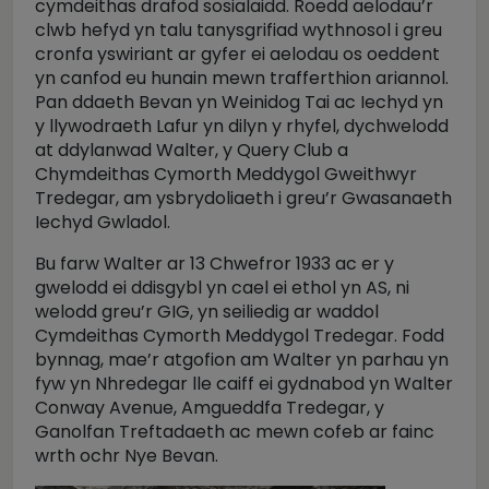
cymdeithas drafod sosialaidd. Roedd aelodau’r
clwb hefyd yn talu tanysgrifiad wythnosol i greu
cronfa yswiriant ar gyfer ei aelodau os oeddent
yn canfod eu hunain mewn trafferthion ariannol.
Pan ddaeth Bevan yn Weinidog Tai ac Iechyd yn
y llywodraeth Lafur yn dilyn y rhyfel, dychwelodd
at ddylanwad Walter, y Query Club a
Chymdeithas Cymorth Meddygol Gweithwyr
Tredegar, am ysbrydoliaeth i greu’r Gwasanaeth
Iechyd Gwladol.
Bu farw Walter ar 13 Chwefror 1933 ac er y
gwelodd ei ddisgybl yn cael ei ethol yn AS, ni
welodd greu’r GIG, yn seiliedig ar waddol
Cymdeithas Cymorth Meddygol Tredegar. Fodd
bynnag, mae’r atgofion am Walter yn parhau yn
fyw yn Nhredegar lle caiff ei gydnabod yn Walter
Conway Avenue, Amgueddfa Tredegar, y
Ganolfan Treftadaeth ac mewn cofeb ar fainc
wrth ochr Nye Bevan.