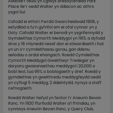
Addolai’r teulu yn Eglwys Bresbyteraidd Park
Place lle’r oedd Walter yn ddiacon ac athro
ysgol Sul.
Cafodd ei ethol i Fwrdd Gwarcheidwaid 1908, y
sefydliad a fu’n gyfrifol am ei ofal cynnar yn y
tloty. Cafodd Walter ei benodi yn ysgrifennydd y
Gymdeithas Cymorth Meddygol yn 1915, a dyfodd
dros y 18 mlynedd nesaf dan ei stiwardiaeth i fod
yn un o’r cymdeithasau gorau, gan ddenu
aelodau o ardal ehangach. Roedd Cymdeithas
Cymorth Meddygol Gweithwyr Tredegar yn
darparu gwasanaethau meddygol i 20,000 o
bobl leol, tua 95% o boblogaeth y dref. Roedd y
gymdeithas yn gweithredu meddygfeydd oedd
yn cyflogi 5 meddyg, 2 ddeintydd, nyrsys a staff
cefnogaeth.
Roedd Walter hefyd yn fentor i’r Aneurin Bevan
ifanc. Yn 1920 ffurfiodd Walter a’i ffrindiau, yn
cynnwys Aneurin Bevan ifanc, y Query Club,