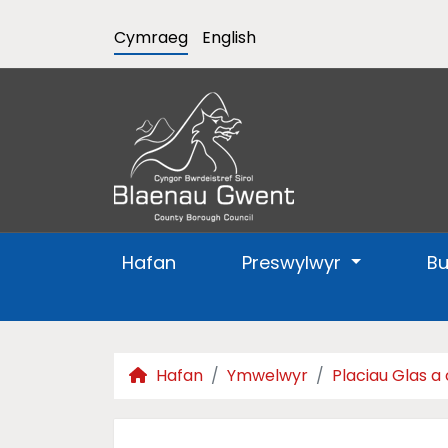
Cymraeg
English
Hafan
Preswylwyr
B
Hafan
Ymwelwyr
Placiau Glas a