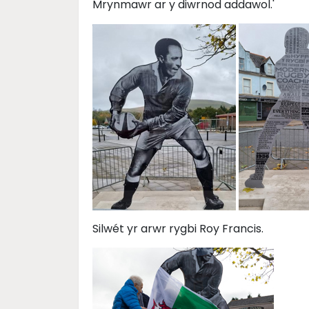
Mrynmawr ar y diwrnod addawol.'
Silwét yr arwr rygbi Roy Francis.