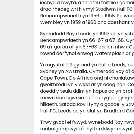
iechyd a bwyta, a threfnu teithio i gem
drac rhedeg wrth ymyl Stadiwm Hull FC i
Bencampwriaeth yn 1956 a 1958. Fe wn
Wembley yn 1959 a 1960 ond daethant yn 
Symudodd Roy i Leeds yn 1963 ac yn yst
Bencampwriaeth yn 66-67 a 67-68, Cyn
69 a'r gorau oll yn 67-68 enillon nhw'r
rownd derfynol enwog Watersplash ar ga
Yn ogystal â 2 gyfnod yn Hull a Leeds, b
Sydney yn Awstralia. Cymerodd Roy a'i d
Cape Town, De Affrica ond ni chaniataw
gweithredu yn y wlad ar yr adeg hon. Co
doedd y teulu ddim yn hapus ac yn profi
mewn sioe sgwrsio teledu rygbi'r gyngh
hiliaeth. Safodd Roy i fyny a gadael y S
Hull FC, Leeds ac yn olaf yn Bradford Go
Trwy gydol ei fywyd, wynebodd Roy rwyst
mabolgampwyr a'r hyfforddwyr mwyaf l