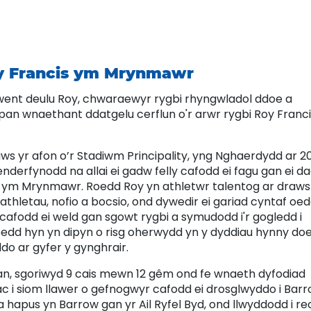
y Francis ym Mrynmawr
ent deulu Roy, chwaraewyr rygbi rhyngwladol ddoe a
an wnaethant ddatgelu cerflun o'r arwr rygbi Roy Franci
s yr afon o’r Stadiwm Principality, yng Nghaerdydd ar 2
nderfynodd na allai ei gadw felly cafodd ei fagu gan ei d
agu ym Mrynmawr. Roedd Roy yn athletwr talentog ar draws
letau, nofio a bocsio, ond dywedir ei gariad cyntaf oe
 cafodd ei weld gan sgowt rygbi a symudodd i'r gogledd i
oedd hyn yn dipyn o risg oherwydd yn y dyddiau hynny do
do ar gyfer y gynghrair.
, sgoriwyd 9 cais mewn 12 gêm ond fe wnaeth dyfodiad
ac i siom llawer o gefnogwyr cafodd ei drosglwyddo i Barr
a hapus yn Barrow gan yr Ail Ryfel Byd, ond llwyddodd i reo