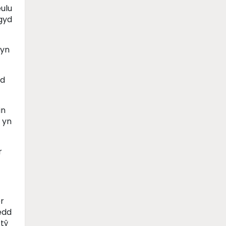
eulu
gyd
 yn
dd
in
c yn
r
er
edd
tŷ