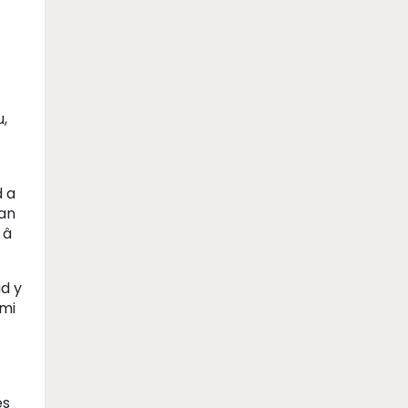
,
d a
tan
 â
d y
 mi
es