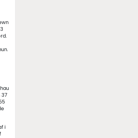
mewn
 3
rd.
hun.
thau
 37
55
le
f i
f