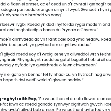
ddi o flaen ei amser, ac ef oedd un o'r cyntaf i gefnogi'r t
ar adegau pan oedd ei angen arnynt fwyaf. Gwnaeth hyn i 
'r elyniaeth a brofodd yn eang.'
arloeswr rygbi. Roedd yn dad i hyfforddi rygbi modern ond
rol ond anghofiedig o hanes du Prydain a Chymru.'
 'mae'n anrhydedd ac yn fraint cael bod yma heddiw. Roe
siŵr bod pawb yn gwybod am ei gyflawniadau.'
i gilydd roedd Roy a'i wraig Rene yn allweddol wrth feithr
ynghrair. Rhyngddynt roedd eu gofal bugeiliol heb ei ail a
gwraig y dyfodol yn gweithredu o fewn chwaraeon.'
y'n ei gofio yn bennaf fel fy nhad-cu, yn hytrach nag arw
 bopeth dwi wedi'i weld a'i glywed heddiw.”
-nghyfraith Roy
, "Fe wnaethon ni dreulio llawer o ams
reifat iawn ac roedd ganddo synnwyr digrifwch gwych. Ro
hw gyda'i gilydd bob amser. Fe wnaethant gyfarfod yn y 