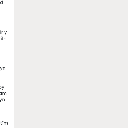
dd
r y
68-
 yn
oy
 am
 yn
 tîm