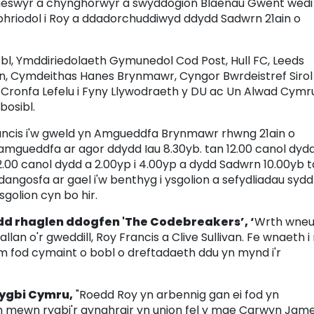
aneswyr a chynghorwyr a swyddogion Blaenau Gwent wedi
phriodol i Roy a ddadorchuddiwyd ddydd Sadwrn 21ain o
 Bobl, Ymddiriedolaeth Gymunedol Cod Post, Hull FC, Leeds
n, Cymdeithas Hanes Brynmawr, Cyngor Bwrdeistref Sirol
Cronfa Lefelu i Fyny Llywodraeth y DU ac Un Alwad Cymru
bosibl.
ancis i'w gweld yn Amgueddfa Brynmawr rhwng 21ain o
mgueddfa ar agor ddydd Iau 8.30yb. tan 12.00 canol dyd
12.00 canol dydd a 2.00yp i 4.00yp a dydd Sadwrn 10.00yb 
ddangosfa ar gael i'w benthyg i ysgolion a sefydliadau sydd
sgolion cyn bo hir.
d rhaglen ddogfen 'The Codebreakers’, ‘
Wrth wneu
lan o'r gweddill, Roy Francis a Clive Sullivan. Fe wnaeth i
pam fod cymaint o bobl o dreftadaeth ddu yn mynd i'r
ygbi Cymru,
"Roedd Roy yn arbennig gan ei fod yn
ch mewn rygbi'r gynghrair yn union fel y mae Carwyn Jam