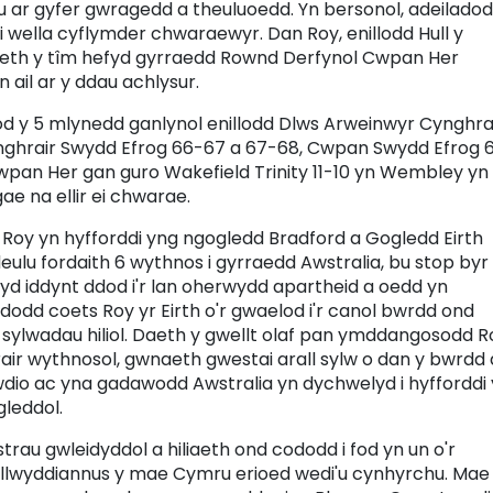
au ar gyfer gwragedd a theuluoedd. Yn bersonol, adeilado
 wella cyflymder chwaraewyr. Dan Roy, enillodd Hull y
aeth y tîm hefyd gyrraedd Rownd Derfynol Cwpan Her
ail ar y ddau achlysur.
od y 5 mlynedd ganlynol enillodd Dlws Arweinwyr Cynghrai
ghrair Swydd Efrog 66-67 a 67-68, Cwpan Swydd Efrog 
 Cwpan Her gan guro Wakefield Trinity 11-10 yn Wembley yn
e na ellir ei chwarae.
u Roy yn hyfforddi yng ngogledd Bradford a Gogledd Eirth
eulu fordaith 6 wythnos i gyrraedd Awstralia, bu stop byr
yd iddynt ddod i'r lan oherwydd apartheid a oedd yn
dodd coets Roy yr Eirth o'r gwaelod i'r canol bwrdd ond
 sylwadau hiliol. Daeth y gwellt olaf pan ymddangosodd R
rair wythnosol, gwnaeth gwestai arall sylw o dan y bwrdd
tiwdio ac yna gadawodd Awstralia yn dychwelyd i hyfforddi
gleddol.
rau gwleidyddol a hiliaeth ond cododd i fod yn un o'r
lwyddiannus y mae Cymru erioed wedi'u cynhyrchu. Mae