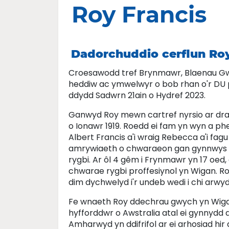
Roy Francis
Dadorchuddio cerflun Ro
Croesawodd tref Brynmawr, Blaenau Gw
heddiw ac ymwelwyr o bob rhan o'r DU p
ddydd Sadwrn 21ain o Hydref 2023.
Ganwyd Roy mewn cartref nyrsio ar draw
o Ionawr 1919. Roedd ei fam yn wyn a phe
Albert Francis a'i wraig Rebecca a'i f
amrywiaeth o chwaraeon gan gynnwys ath
rygbi. Ar ôl 4 gêm i Frynmawr yn 17 oed,
chwarae rygbi proffesiynol yn Wigan. R
dim dychwelyd i'r undeb wedi i chi arwyd
Fe wnaeth Roy ddechrau gwych yn Wigan
hyfforddwr o Awstralia atal ei gynnydd 
Amharwyd yn ddifrifol ar ei arhosiad hir 