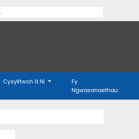
Cysylltwch â Ni
Fy
Ngwasanaethau