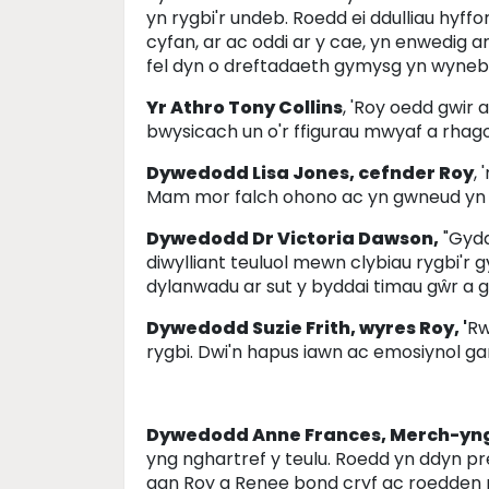
yn rygbi'r undeb. Roedd ei ddulliau hyffor
cyfan, ar ac oddi ar y cae, yn enwedig 
fel dyn o dreftadaeth gymysg yn wynebu
Yr Athro Tony Collins
, 'Roy oedd gwir 
bwysicach un o'r ffigurau mwyaf a rhago
Dywedodd Lisa Jones, cefnder Roy
,
Mam mor falch ohono ac yn gwneud yn 
Dywedodd Dr Victoria Dawson,
"Gyda'
diwylliant teuluol mewn clybiau rygbi'r g
dylanwadu ar sut y byddai timau gŵr a 
Dywedodd Suzie Frith, wyres Roy, '
Rw
rygbi. Dwi'n hapus iawn ac emosiynol gan
Dywedodd Anne Frances, Merch-yng
yng nghartref y teulu. Roedd yn ddyn p
gan Roy a Renee bond cryf ac roedden n