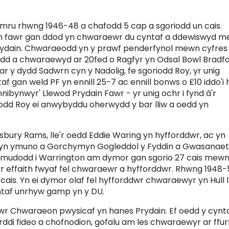
mru rhwng 1946-48 a chafodd 5 cap a sgoriodd un cais.
in fawr gan ddod yn chwaraewr du cyntaf a ddewiswyd 
dain. Chwaraeodd yn y prawf penderfynol mewn cyfres
d a chwaraewyd ar 20fed o Ragfyr yn Odsal Bowl Bradfo
 y dydd Sadwrn cyn y Nadolig, fe sgoriodd Roy, yr unig
f gan weld PF yn ennill 25-7 ac ennill bonws o £10 iddo'i 
nibynwyr' Llewod Prydain Fawr - yr unig ochr i fynd â'r
fodd Roy ei anwybyddu oherwydd y bar lliw a oedd yn
wsbury Rams, lle'r oedd Eddie Waring yn hyfforddwr, ac yn
 yn ymuno a Gorchymyn Gogleddol y Fyddin a Gwasanae
 symudodd i Warrington am dymor gan sgorio 27 cais mewn
yr effaith fwyaf fel chwaraewr a hyfforddwr. Rhwng 1948-
is. Yn ei dymor olaf fel hyfforddwr chwaraewyr yn Hull l
ntaf unrhyw gamp yn y DU.
dwr Chwaraeon pwysicaf yn hanes Prydain. Ef oedd y cynta
rddi fideo a chofnodion, gofalu am les chwaraewyr ar ffur