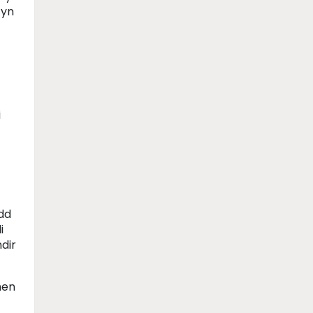
 yn
i
dd
i
dir
hen