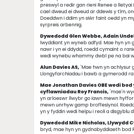
preswyl a redir gan rieni Renee a lletya
cael dweud ei dweud ar ddewis y tîm, 
Doeddwn i ddim yn siŵr faint oedd yn 
syrpreis arbennig.
Dywedodd Glen Webbe, Adain Unde
lwyddiant yn wyneb adfyd. Mae hyn yn
nawr i yn ei ddydd, roedd cymaint o rani
wedi wynebu whammy dwbl pe na bai we
Alun Davies AS,
'Mae hwn yn achlysur g
Llongyfarchiadau i bawb a gymerodd ran
Mae Jonathan Davies OBE wedi bod
cyflawniadau Roy Francis,
'mae'n wyc
yn arloeswr llwybr go iawn mewn hyfford
mewn unrhyw gamp broffesiynol. Roedd y
yn y fyddin wedi helpu i reoli a disgyblu d
Dywedodd Mike Nicholas, Llywydd C
bryd, mae hyn yn gydnabyddiaeth bod 