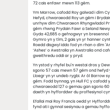
72 cais enfawr mewn 113 gêm.
Ym Marrow, cafodd Roy galwad i dîm Cy
Hefyd, chwaraeodd Roy un gêm i Bryda
unrhyw dîm Chwaraeon Rhyngwladol Pry
gêm rhwng Prydain Fawr a Seland Newyd
Gyda 42,685 o gefnogwyr yn bresennol ar
Gymro yn y tîm, 2 gais yn yr hanner cynta
Roedd disgwyl iddo fod yn rhan o dîm 'An
‘Ashes’ o Awstralia yn Awstralia ond ca
gweithredu oddi ar y pryd.
Yn ystod y rhyfel bu'n westai dros y De
sgorio 57 cais mewn 57 gêm ond hefyd
Lloegr yn yr undeb rygbi. Ar ôl Barrow
gêm. Fodd bynnag, yn Hull FC y cafodd 
chwaraeodd 127 o gemau gan sgorio 60 ca
daeth yn hyfforddwr du proffesiynol cy
Efallai mai Roy Francis oedd yr Hyfford
fynd ati i gynnal sesiynau a gemau hyffo