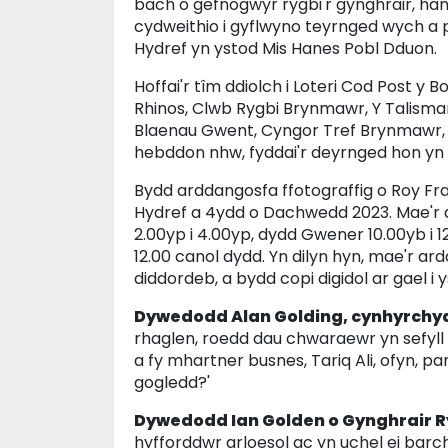
bach o gefnogwyr rygbi'r gynghrair, h
cydweithio i gyflwyno teyrnged wych a 
Hydref yn ystod Mis Hanes Pobl Dduon.
Hoffai'r tîm ddiolch i Loteri Cod Post y
Rhinos, Clwb Rygbi Brynmawr, Y Talisma
Blaenau Gwent, Cyngor Tref Brynmawr, 
hebddon nhw, fyddai'r deyrnged hon yn 
Bydd arddangosfa ffotograffig o Roy Fr
Hydref a 4ydd o Dachwedd 2023. Mae'r a
2.00yp i 4.00yp, dydd Gwener 10.00yb i 
12.00 canol dydd. Yn dilyn hyn, mae'r ar
diddordeb, a bydd copi digidol ar gael i y
Dywedodd Alan Golding, cynhyrchyd
rhaglen, roedd dau chwaraewr yn sefyll al
a fy mhartner busnes, Tariq Ali, ofyn, 
gogledd?'
Dywedodd Ian Golden o Gynghrair R
hyfforddwr arloesol ac yn uchel ei bar