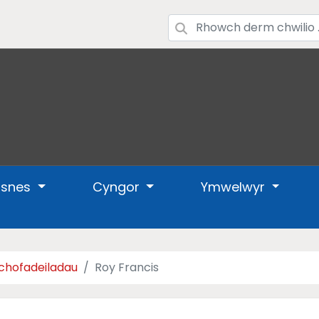
usnes
Cyngor
Ymwelwyr
 chofadeiladau
Roy Francis