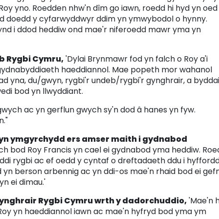
i Roy yno. Roedden nhw'n dîm go iawn, roedd hi hyd yn oed
ond doedd y cyfarwyddwyr ddim yn ymwybodol o hynny.
mynd i ddod heddiw ond mae'r niferoedd mawr yma yn
b Rygbi Cymru,
'Dylai Brynmawr fod yn falch o Roy a'i
 gydnabyddiaeth haeddiannol. Mae popeth mor wahanol
ad yna, du/gwyn, rygbi'r undeb/rygbi'r gynghrair, a bydda
di bod yn llwyddiant.
wych ac yn gerflun gwych sy'n dod â hanes yn fyw.
."
 yn ymgyrchydd ers amser maith i gydnabod
h bod Roy Francis yn cael ei gydnabod yma heddiw. Roe
di rygbi ac ef oedd y cyntaf o dreftadaeth ddu i hyffordd
n berson arbennig ac yn ddi-os mae'n rhaid bod ei gefn
yn ei dimau.'
ynghrair Rygbi Cymru wrth y dadorchuddio,
'Mae'n 
Roy yn haeddiannol iawn ac mae'n hyfryd bod yma ym