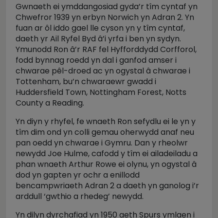
Gwnaeth ei ymddangosiad gyda’r tîm cyntaf yn
Chwefror 1939 yn erbyn Norwich yn Adran 2. Yn
fuan ar ôl iddo gael lle cyson yn y tîm cyntaf,
daeth yr Ail Ryfel Byd â’i yrfa i ben yn sydyn.
Ymunodd Ron â’r RAF fel Hyfforddydd Corfforol,
fodd bynnag roedd yn dal i ganfod amser i
chwarae pêl-droed ac yn ogystal â chwarae i
Tottenham, bu’n chwaraewr gwadd i
Huddersfield Town, Nottingham Forest, Notts
County a Reading.
Yn diyn y rhyfel, fe wnaeth Ron sefydlu ei le yn y
tîm dim ond yn colli gemau oherwydd anaf neu
pan oedd yn chwarae i Gymru. Dan y rheolwr
newydd Joe Hulme, cafodd y tîm ei ailadeiladu a
phan wnaeth Arthur Rowe ei olynu, yn ogystal â
dod yn gapten yr ochr a enillodd
bencampwriaeth Adran 2 a daeth yn ganolog i’r
arddull ‘gwthio a rhedeg’ newydd.
Yn dilyn dyrchafiad yn 1950 aeth Spurs ymlaen i