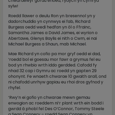
chwaraewyr gorau erioed, rydych yn cymryd
sylw!
Roedd llawer o deulu Ron yn bresennol yn y
dadorchuddio yn cynnwys ei fab, Richard
Burgess oedd wedi hedfan yn ôl o Ffrainc,
Samantha James a David James, ei wyrion o
Abertawe, Glenys Baylis ei nith o Cwm, ei nai
Michael Burgess a Shaun, mab Michael.
Mae Richard yn cofio pa mor gryf oedd ei dad,
‘roedd bol ei goesau mor fawr a grymus fel eu
bod yn rhwbio wrth iddo gerdded. Cafodd fy
nhad 32 cap i Gymru ac roedd yn gapten 29
ohonynt. Fe wnaeth chwarae 10 gwaith arall, ond
ni chafodd unrhyw gapiau eu rhoi dros gyfnod y
rhyfel.
‘Rwy’n ei gofio yn chwarae mewn gemau
enwogion ac roeddem ni‘r plant wrth ein bodd i
gwrdd â phobl fel Des O’Connor, Tommy Steele
a Sean Connery – roedd Sean Connery yn