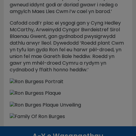
gwneud iddynt godi ar doriad gwawr i redeg o
amgylch Maes Lles Cwm i’w cael yn barod.’
Cafodd codi’r plac ei ysgogi gan y Cyng Hedley
McCarthy, Arweinydd Cyngor Bwrdeistref Sirol
Blaenau Gwent, gan gydnabod pwysigrwydd
dathlu arwyr lleol. Dywedodd ‘Roedd plant Cwm
yn tyfu lan gyda Ron fel eu harwr pêl-droed, yn
union fel mae Gareth Bale heddiw. Roedd yn
gawr ym mhêl-droed Cymru a rydym yn
cydnabod y ffaith honno heddiw.’