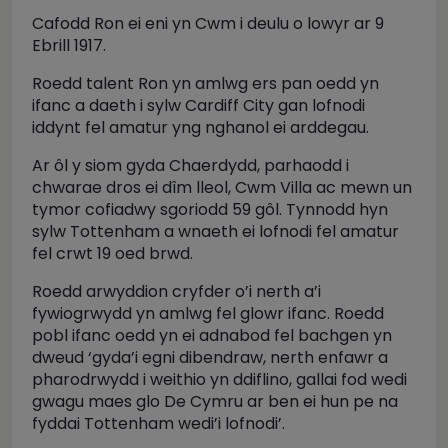
Cafodd Ron ei eni yn Cwm i deulu o lowyr ar 9
Ebrill 1917.
Roedd talent Ron yn amlwg ers pan oedd yn
ifanc a daeth i sylw Cardiff City gan lofnodi
iddynt fel amatur yng nghanol ei arddegau.
Ar ôl y siom gyda Chaerdydd, parhaodd i
chwarae dros ei dîm lleol, Cwm Villa ac mewn un
tymor cofiadwy sgoriodd 59 gôl. Tynnodd hyn
sylw Tottenham a wnaeth ei lofnodi fel amatur
fel crwt 19 oed brwd.
Roedd arwyddion cryfder o’i nerth a’i
fywiogrwydd yn amlwg fel glowr ifanc. Roedd
pobl ifanc oedd yn ei adnabod fel bachgen yn
dweud ‘gyda’i egni dibendraw, nerth enfawr a
pharodrwydd i weithio yn ddiflino, gallai fod wedi
gwagu maes glo De Cymru ar ben ei hun pe na
fyddai Tottenham wedi’i lofnodi’.