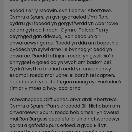
Roedd Terry Medwin, cyn flaenwr Abertawe,
Cymru a Spurs, yn gyn gyd-aelod tîm i Ron,
gyda’u gyrfaoedd yn gorgyffwrdd yn Abertawe
ac am gyfnod hirach i Gymru. Talodd Terry
deyrnged gan ddweud, ‘Ron oedd un o’r
chwaraewyr gorau. Roedd yn dda am bopeth a
byddech yn sylwi arno lle bynnag yr oedd yn
chwarae. Roedd fel injan, roedd yn gweithio’n
anhygoel o galed ac yn wych am basio’r bêl.
Gyda’i lwyth o brofiad roedd yn arwain drwy
esiampl, roedd mor uchel ei barch fel capten,
roedd pawb yn ei hoffi, gan annog cyd-aelodau’r
tîm ar y maes a hwyl oddi arno’.
Ychwanegodd Cliff Jones, arwr arall Abertawe,
Cymru a Spurs: “Pan siaradodd Bill Nicholson am
chwaraewyr Spurs, roedd bob amser yn dweud
mai Ron Burgess oedd efallai un o’r chwaraewyr
gorau a gafodd Spurs erioed, a gyda Bill yn
dweud hynny mae’n bwysig ac mae’n golygu