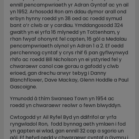
ennill pencampwriaeth yr Adran Gyntaf ac yn ail
yn 1952. Arhosodd Ron am ddau dymor arall ond
erbyn hynny roedd yn 38 oed ac roedd symud
bant o’r clwb ar y cardiau. Ymddangosodd 324
gwaith yn ei yrfa 16 mlynedd yn Tottenham, y
rhan fwyaf ohonynt fel capten, 16 gôl a Medalau
pencampwriaeth olynol yn Adran 1 a 2. Ef oedd
perchennog cyntaf y crys rhif 6 pan gyflwynwyd
rhifo ac roedd Bill Nicholson yn ei ystyried fel y
chwaraewr canol cae gorau a gafodd y clwb
erioed, gan drechu arwyr tebyg i Danny
Blanchflower, Dave Mackay, Glenn Hoddle a Paul
Gascoigne.
Ymunodd â thîm Swansea Town yn 1954 ac
roedd yn chwaraewr reolwr o fewn blwyddyn.
Cwtogodd yr Ail Ryfel Byd yn ddifrifol ar yrfa
ryngwladol Ron, fodd bynnag aeth ymlaen i fod
yn gapten ei wlad, gan ennill 32 cap a sgorio un
gôl. Ef hefyd oedd y chwaraewr cyntaf o Gymru i