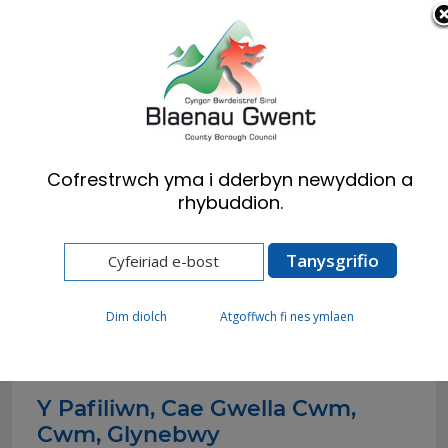
Cymraeg
English
Cofrestrwch yma i dderbyn newyddion a
rhybuddion.
Hafan
Ymwelwyr
Placiau Glas a chofadeiladau
Ron Burgess
Ron Burgess
Dim diolch
Atgoffwch fi nes ymlaen
Y Pafiliwn, Cae Gwella Cwm,
Cwm, Glynebwy