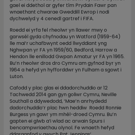
gael ei ddethol ar gyfer tîm Prydain Fawr pan
wnaethant chwarae Gweddill Ewrop i nodi
dychwelyd y 4 cenedl gartref i FIFA.
Roedd ei yrfa fel rheolwr yn llawer mwy o
garwsél gyda chyfnodau yn Watford (1959-64)
lle mai’r uchafbwynt oedd llwyddiant yng
Nghwpan yr FA yn 1959/60, Bedford, Harrow a
Hendon lle enillodd Gwpan Amatur yr FA yn 1965.
Bu’n rheolwr dros dro Cymru am gyfnod byr yn
1964 a hefyd yn hyfforddwr yn Fulham a sgowt i
Luton.
Cafodd y plac glas ei ddadorchuddio ar 12
Tachwedd 2014 gan gyn goliwr Cymru, Neville
Southall a ddywedodd, ‘Mae’n anrhydedd
dadorchuddio’r plac hwn heddiw Roedd Ronnie
Burgess yn gawr ym mhêl-droed Cymru. Bu’n
gapten ei glwb a’i wlad ac arwain Spurs i
bencampwriaethau olynol. Fe wnaeth hefyd
ddarganfod y gwych Pat Jennings’.