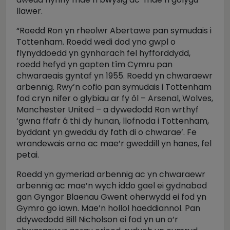
llawer.
“Roedd Ron yn rheolwr Abertawe pan symudais i
Tottenham. Roedd wedi dod yno gwpl o
flynyddoedd yn gynharach fel hyfforddydd,
roedd hefyd yn gapten tîm Cymru pan
chwaraeais gyntaf yn 1955. Roedd yn chwaraewr
arbennig. Rwy’n cofio pan symudais i Tottenham
fod cryn nifer o glybiau ar fy ôl – Arsenal, Wolves,
Manchester United – a dywedodd Ron wrthyf
‘gwna ffafr â thi dy hunan, llofnoda i Tottenham,
byddant yn gweddu dy fath di o chwarae’. Fe
wrandewais arno ac mae’r gweddill yn hanes, fel
petai.
Roedd yn gymeriad arbennig ac yn chwaraewr
arbennig ac mae’n wych iddo gael ei gydnabod
gan Gyngor Blaenau Gwent oherwydd ei fod yn
Gymro go iawn. Mae’n hollol haeddiannol. Pan
ddywedodd Bill Nicholson ei fod yn un o’r