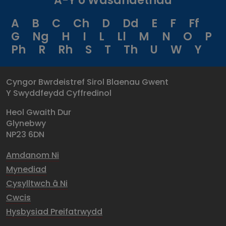
A-Y o Wasanaethau
A
B
C
Ch
D
Dd
E
F
Ff
G
Ng
H
I
L
Ll
M
N
O
P
Ph
R
Rh
S
T
Th
U
W
Y
Cyngor Bwrdeistref Sirol Blaenau Gwent
Y Swyddfeydd Cyffredinol
Heol Gwaith Dur
Glynebwy
NP23 6DN
Amdanom Ni
Mynediad
Cysylltwch â Ni
Cwcis
Hysbysiad Preifatrwydd