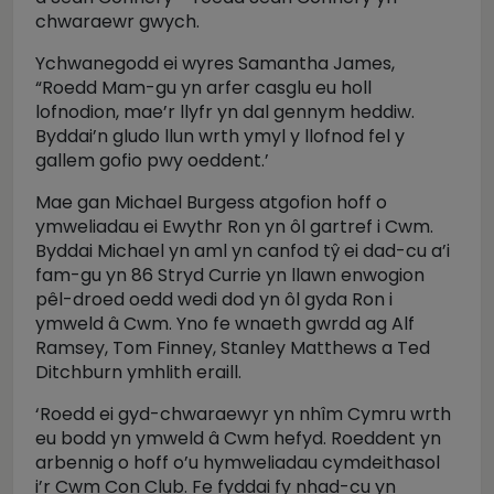
chwaraewr gwych.
Ychwanegodd ei wyres Samantha James,
“Roedd Mam-gu yn arfer casglu eu holl
lofnodion, mae’r llyfr yn dal gennym heddiw.
Byddai’n gludo llun wrth ymyl y llofnod fel y
gallem gofio pwy oeddent.’
Mae gan Michael Burgess atgofion hoff o
ymweliadau ei Ewythr Ron yn ôl gartref i Cwm.
Byddai Michael yn aml yn canfod tŷ ei dad-cu a’i
fam-gu yn 86 Stryd Currie yn llawn enwogion
pêl-droed oedd wedi dod yn ôl gyda Ron i
ymweld â Cwm. Yno fe wnaeth gwrdd ag Alf
Ramsey, Tom Finney, Stanley Matthews a Ted
Ditchburn ymhlith eraill.
‘Roedd ei gyd-chwaraewyr yn nhîm Cymru wrth
eu bodd yn ymweld â Cwm hefyd. Roeddent yn
arbennig o hoff o’u hymweliadau cymdeithasol
i’r Cwm Con Club. Fe fyddai fy nhad-cu yn