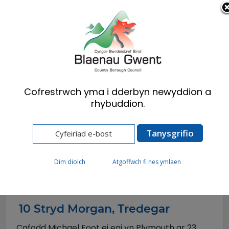
Cymraeg
English
Cofrestrwch yma i dderbyn newyddion a
rhybuddion.
Hafan
Ymwelwyr
Placiau Glas a chofadeiladau
Michael Foot
Michael Foot
Dim diolch
Atgoffwch fi nes ymlaen
10 Stryd Morgan, Tredegar
Cafodd Michael Foot ei eni yn Plymouth ar 23