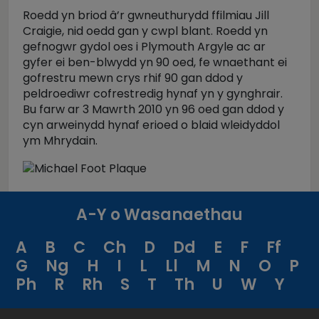
Roedd yn briod â’r gwneuthurydd ffilmiau Jill
Craigie, nid oedd gan y cwpl blant. Roedd yn
gefnogwr gydol oes i Plymouth Argyle ac ar
gyfer ei ben-blwydd yn 90 oed, fe wnaethant ei
gofrestru mewn crys rhif 90 gan ddod y
peldroediwr cofrestredig hynaf yn y gynghrair.
Bu farw ar 3 Mawrth 2010 yn 96 oed gan ddod y
cyn arweinydd hynaf erioed o blaid wleidyddol
ym Mhrydain.
A-Y o Wasanaethau
A
B
C
Ch
D
Dd
E
F
Ff
G
Ng
H
I
L
Ll
M
N
O
P
Ph
R
Rh
S
T
Th
U
W
Y