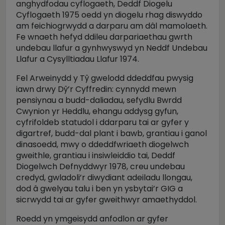
anghydfodau cyflogaeth, Deddf Diogelu
Cyflogaeth 1975 oedd yn diogelu rhag diswyddo
am feichiogrwydd a darparu am dâl mamolaeth.
Fe wnaeth hefyd ddileu darpariaethau gwrth
undebau llafur a gynhwyswyd yn Neddf Undebau
Llafur a Cysylltiadau Llafur 1974.
Fel Arweinydd y Tŷ gwelodd ddeddfau pwysig
iawn drwy Dŷ’r Cyffredin: cynnydd mewn
pensiynau a budd-daliadau, sefydlu Bwrdd
Cwynion yr Heddlu, ehangu addysg gyfun,
cyfrifoldeb statudol i ddarparu tai ar gyfer y
digartref, budd-dal plant i bawb, grantiau i ganol
dinasoedd, mwy o ddeddfwriaeth diogelwch
gweithle, grantiau i insiwleiddio tai, Deddf
Diogelwch Defnyddwyr 1978, creu undebau
credyd, gwladoli’r diwydiant adeiladu llongau,
dod â gwelyau talu i ben yn ysbytai’r GIG a
sicrwydd tai ar gyfer gweithwyr amaethyddol.
Roedd yn ymgeisydd anfodlon ar gyfer