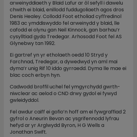
arweinyddiaeth y Blaid Lafur ar ôl sefyll i dawelu
chwith ei blaid, enillodd fuddugoliaeth agos dros
Denis Healey. Collodd Foot etholiad cyffredinol
1983 ac ymddiswyddo fel arweinydd y blaid, lle
cafodd ei olynu gan Neil Kinnock, gan barhau’r
cysylltiad gyda Tredegar. Arhosodd Foot fel AS
Glynebwy tan 1992.
Ei gartref yn yr etholaeth oedd 10 Stryd y
Farchnad, Tredegar, a dywedwyd yn aml mai
dyma’r unig Rif 10 iddo gyrraedd. Dyma lle mae ei
blac coch erbyn hyn.
Cadwodd broffil uchel fel ymgyrchydd gwrth-
niwclear ac aelod o CND drwy gydol ei fywyd
gwleidyddol.
Fel awdur caiff ei gofio’n hoff am ei fywgraffiad 2
gyfrol o Aneurin Bevan ac ysgrifennodd lyfrau
hefyd ar yr Arglwydd Byron, H G Wells a
Jonathan Swift.