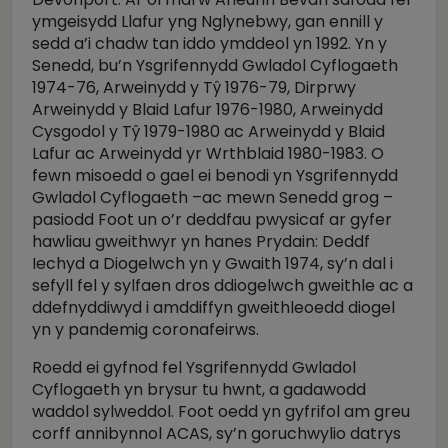
ymgeisydd Llafur yng Nglynebwy, gan ennill y
sedd a’i chadw tan iddo ymddeol yn 1992. Yn y
Senedd, bu’n Ysgrifennydd Gwladol Cyflogaeth
1974-76, Arweinydd y Tŷ 1976-79, Dirprwy
Arweinydd y Blaid Lafur 1976-1980, Arweinydd
Cysgodol y Tŷ 1979-1980 ac Arweinydd y Blaid
Lafur ac Arweinydd yr Wrthblaid 1980-1983. O
fewn misoedd o gael ei benodi yn Ysgrifennydd
Gwladol Cyflogaeth –ac mewn Senedd grog –
pasiodd Foot un o’r deddfau pwysicaf ar gyfer
hawliau gweithwyr yn hanes Prydain: Deddf
Iechyd a Diogelwch yn y Gwaith 1974, sy’n dal i
sefyll fel y sylfaen dros ddiogelwch gweithle ac a
ddefnyddiwyd i amddiffyn gweithleoedd diogel
yn y pandemig coronafeirws.
Roedd ei gyfnod fel Ysgrifennydd Gwladol
Cyflogaeth yn brysur tu hwnt, a gadawodd
waddol sylweddol. Foot oedd yn gyfrifol am greu
corff annibynnol ACAS, sy’n goruchwylio datrys