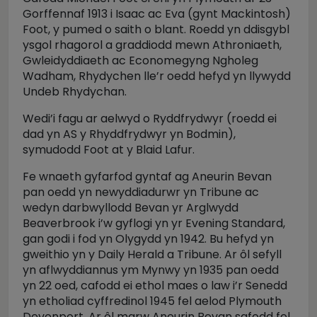
Gorffennaf 1913 i Isaac ac Eva (gynt Mackintosh)
Foot, y pumed o saith o blant. Roedd yn ddisgybl
ysgol rhagorol a graddiodd mewn Athroniaeth,
Gwleidyddiaeth ac Economegyng Ngholeg
Wadham, Rhydychen lle’r oedd hefyd yn llywydd
Undeb Rhydychan.
Wedi’i fagu ar aelwyd o Ryddfrydwyr (roedd ei
dad yn AS y Rhyddfrydwyr yn Bodmin),
symudodd Foot at y Blaid Lafur.
Fe wnaeth gyfarfod gyntaf ag Aneurin Bevan
pan oedd yn newyddiadurwr yn Tribune ac
wedyn darbwyllodd Bevan yr Arglwydd
Beaverbrook i’w gyflogi yn yr Evening Standard,
gan godi i fod yn Olygydd yn 1942. Bu hefyd yn
gweithio yn y Daily Herald a Tribune. Ar ôl sefyll
yn aflwyddiannus ym Mynwy yn 1935 pan oedd
yn 22 oed, cafodd ei ethol maes o law i’r Senedd
yn etholiad cyffredinol 1945 fel aelod Plymouth
Devonport. Ar ôl marw Aneurin Bevan safodd fel