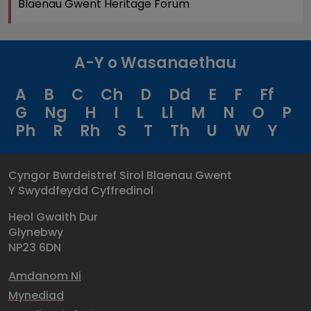
Blaenau Gwent Heritage Forum
A-Y o Wasanaethau
A
B
C
Ch
D
Dd
E
F
Ff
G
Ng
H
I
L
Ll
M
N
O
P
Ph
R
Rh
S
T
Th
U
W
Y
Cyngor Bwrdeistref Sirol Blaenau Gwent
Y Swyddfeydd Cyffredinol
Heol Gwaith Dur
Glynebwy
NP23 6DN
Amdanom Ni
Mynediad