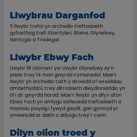
Llwybrau Darganfod
5 llwybr trefol yn archwilio treftadaeth
gyfoethog trefi Abertyleri, Blaina, Glynebwy,
Nantyglo a Tredegar.
Llwybr Ebwy Fach
Llwybr 16 cilometr yw Llwybr Glynebwy sy’n
pasio trwy 14 man gwyrdd cymunedol. Mae’r
llwybr yn archwilio taith y dirwedd o’i wreiddiau
amaethyddol, trwy difrodaeth diwydianeiddio yn
ôl i dir gwyrdd hardd. Mae’r llwybr yn dilyn afon
Ebwy Fach yn amlygu safleoedd treftadaeth a
mannau pwysig i fywyd gwyllt, gan gymryd yr
ymwelydd ar daith o ddysgu trwy’r cwm.
Dilyn olion troed y