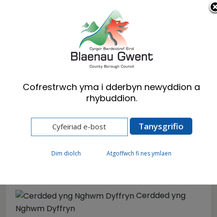
Cymraeg
English
Cofrestrwch yma i dderbyn newyddion a
rhybuddion.
Hafan
Ymwelwyr
Gweithgareddau
Cerdded
Cerdded
Dim diolch
Atgoffwch fi nes ymlaen
Cerdded yng
Nghwm Dyffryn