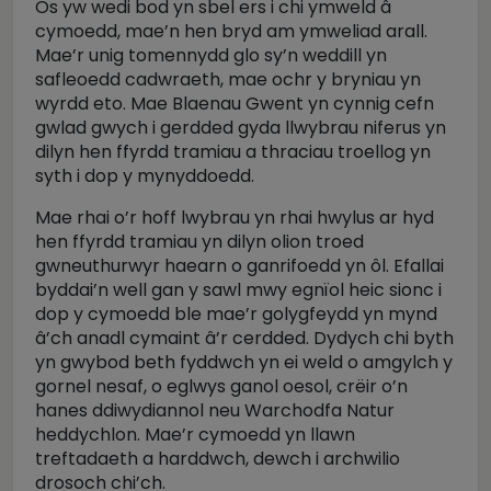
Os yw wedi bod yn sbel ers i chi ymweld â
cymoedd, mae’n hen bryd am ymweliad arall.
Mae’r unig tomennydd glo sy’n weddill yn
safleoedd cadwraeth, mae ochr y bryniau yn
wyrdd eto. Mae Blaenau Gwent yn cynnig cefn
gwlad gwych i gerdded gyda llwybrau niferus yn
dilyn hen ffyrdd tramiau a thraciau troellog yn
syth i dop y mynyddoedd.
Mae rhai o’r hoff lwybrau yn rhai hwylus ar hyd
hen ffyrdd tramiau yn dilyn olion troed
gwneuthurwyr haearn o ganrifoedd yn ôl. Efallai
byddai’n well gan y sawl mwy egnïol heic sionc i
dop y cymoedd ble mae’r golygfeydd yn mynd
â’ch anadl cymaint â’r cerdded. Dydych chi byth
yn gwybod beth fyddwch yn ei weld o amgylch y
gornel nesaf, o eglwys ganol oesol, crëir o’n
hanes ddiwydiannol neu Warchodfa Natur
heddychlon. Mae’r cymoedd yn llawn
treftadaeth a harddwch, dewch i archwilio
drosoch chi’ch.