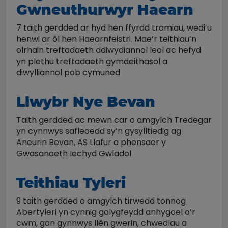
Gwneuthurwyr Haearn
7 taith gerdded ar hyd hen ffyrdd tramiau, wedi’u
henwi ar ôl hen Haearnfeistri. Mae’r teithiau’n
olrhain treftadaeth ddiwydiannol leol ac hefyd
yn plethu treftadaeth gymdeithasol a
diwylliannol pob cymuned
Llwybr Nye Bevan
Taith gerdded ac mewn car o amgylch Tredegar
yn cynnwys safleoedd sy’n gysylltiedig ag
Aneurin Bevan, AS Llafur a phensaer y
Gwasanaeth Iechyd Gwladol
Teithiau Tyleri
9 taith gerdded o amgylch tirwedd tonnog
Abertyleri yn cynnig golygfeydd anhygoel o’r
cwm, gan gynnwys llên gwerin, chwedlau a