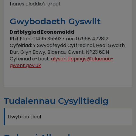
hanes cloddio’r ardal.
Gwybodaeth Gyswllt
Datblygiad Economaidd
Rhif Ffôn: 01495 355937 neu 07968 472812
Cyfeiriad: Y Swyddfeydd Cyffredinol, Heol Gwaith
Dur, Glyn Ebwy, Blaenau Gwent. NP23 6DN
Cyfeiriad e-bost:
alyson.tippings@blaenau-
gwent.gov.uk
Tudalennau Cysylltiedig
Llwybrau Lleol