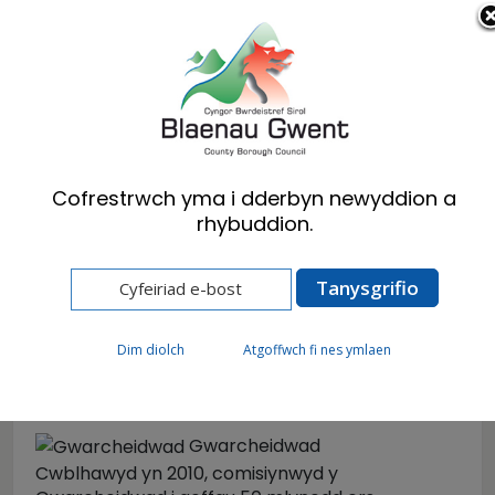
Cymraeg
English
Cofrestrwch yma i dderbyn newyddion a
rhybuddion.
Hafan
Ymwelwyr
Atyniadau
Gwarcheidwad
Gwarcheidwad
Dim diolch
Atgoffwch fi nes ymlaen
Gwarcheidwad
Cwblhawyd yn 2010, comisiynwyd y