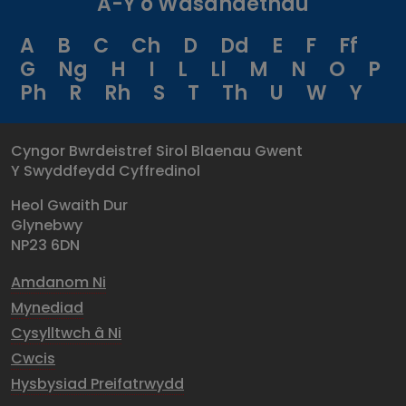
A-Y o Wasanaethau
A
B
C
Ch
D
Dd
E
F
Ff
G
Ng
H
I
L
Ll
M
N
O
P
Ph
R
Rh
S
T
Th
U
W
Y
Cyngor Bwrdeistref Sirol Blaenau Gwent
Y Swyddfeydd Cyffredinol
Heol Gwaith Dur
Glynebwy
NP23 6DN
Amdanom Ni
Mynediad
Cysylltwch â Ni
Cwcis
Hysbysiad Preifatrwydd