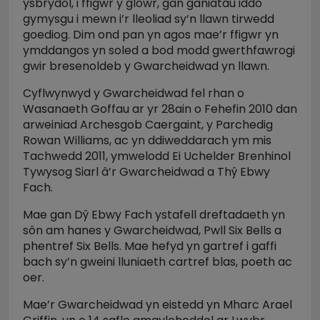
ysbrydol, i ffigwr y glöwr, gan ganiatáu iddo
gymysgu i mewn i’r lleoliad sy’n llawn tirwedd
goediog. Dim ond pan yn agos mae’r ffigwr yn
ymddangos yn soled a bod modd gwerthfawrogi
gwir bresenoldeb y Gwarcheidwad yn llawn.
Cyflwynwyd y Gwarcheidwad fel rhan o
Wasanaeth Goffau ar yr 28ain o Fehefin 2010 dan
arweiniad Archesgob Caergaint, y Parchedig
Rowan Williams, ac yn ddiweddarach ym mis
Tachwedd 2011, ymwelodd Ei Uchelder Brenhinol
Tywysog Siarl â’r Gwarcheidwad a Thŷ Ebwy
Fach.
Mae gan Dŷ Ebwy Fach ystafell dreftadaeth yn
sôn am hanes y Gwarcheidwad, Pwll Six Bells a
phentref Six Bells. Mae hefyd yn gartref i gaffi
bach sy’n gweini lluniaeth cartref blas, poeth ac
oer.
Mae’r Gwarcheidwad yn eistedd yn Mharc Arael