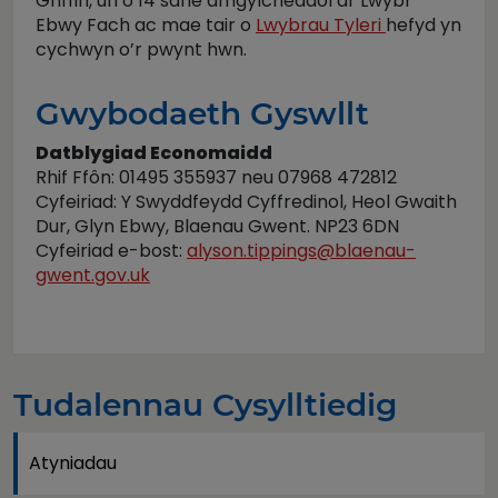
Griffin, un o 14 safle amgylcheddol ar Lwybr
Ebwy Fach ac mae tair o
Lwybrau Tyleri
hefyd yn
cychwyn o’r pwynt hwn.
Gwybodaeth Gyswllt
Datblygiad Economaidd
Rhif Ffôn: 01495 355937 neu 07968 472812
Cyfeiriad: Y Swyddfeydd Cyffredinol, Heol Gwaith
Dur, Glyn Ebwy, Blaenau Gwent. NP23 6DN
Cyfeiriad e-bost:
alyson.tippings@blaenau-
gwent.gov.uk
Tudalennau Cysylltiedig
Atyniadau