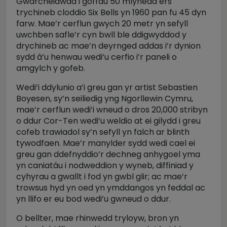
Gwarcheidwad i goffau 50 mlynedd ers
trychineb cloddio Six Bells yn 1960 pan fu 45 dyn
farw. Mae’r cerflun gwych 20 metr yn sefyll
uwchben safle’r cyn bwll ble ddigwyddod y
drychineb ac mae’n deyrnged addas i’r dynion
sydd â’u henwau wedi’u cerfio i’r paneli o
amgylch y gofeb.
Wedi’i ddylunio a’i greu gan yr artist Sebastien
Boyesen, sy’n seiliedig yng Ngorllewin Cymru,
mae’r cerflun wedi’i wneud o dros 20,000 stribyn
o ddur Cor-Ten wedi’u weldio at ei gilydd i greu
cofeb trawiadol sy’n sefyll yn falch ar blinth
tywodfaen. Mae’r manylder sydd wedi cael ei
greu gan ddefnyddio’r dechneg anhygoel yma
yn caniatáu i nodweddion y wyneb, diffiniad y
cyhyrau a gwallt i fod yn gwbl glir; ac mae’r
trowsus hyd yn oed yn ymddangos yn feddal ac
yn llifo er eu bod wedi’u gwneud o ddur.
O bellter, mae rhinwedd tryloyw, bron yn