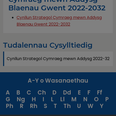
Blaenau Gwent 2022-2032
Cynllun Strategol Cymraeg mewn Addysg
Blaenau Gwent 2022-2032
Tudalennau Cysylltiedig
Cynllun Strategol Cymraeg mewn Addysg 2022-32
A-Y o Wasanaethau
A
B
C
Ch
D
Dd
E
F
Ff
G
Ng
H
I
L
Ll
M
N
O
P
Ph
R
Rh
S
T
Th
U
W
Y