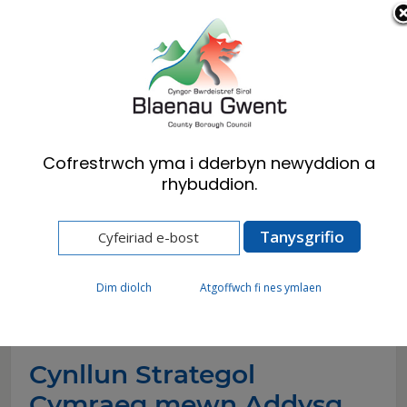
Cymraeg
English
Cofrestrwch yma i dderbyn newyddion a
rhybuddion.
Hafan
Preswylwyr
Ysgolion a Dysgu
CSCA
CSCA
Dim diolch
Atgoffwch fi nes ymlaen
Cynllun Strategol
Cymraeg mewn Addysg