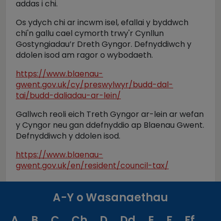
addas i chi.
Os ydych chi ar incwm isel, efallai y byddwch
chi'n gallu cael cymorth trwy'r Cynllun
Gostyngiadau’r Dreth Gyngor. Defnyddiwch y
ddolen isod am ragor o wybodaeth.
https://www.blaenau-
gwent.gov.uk/cy/preswylwyr/budd-dal-
tai/budd-daliadau-ar-lein/
Gallwch reoli eich Treth Gyngor ar-lein ar wefan
y Cyngor neu gan ddefnyddio ap Blaenau Gwent.
Defnyddiwch y ddolen isod.
https://www.blaenau-
gwent.gov.uk/en/resident/council-tax/
A-Y o Wasanaethau
A
B
C
Ch
D
Dd
E
F
Ff