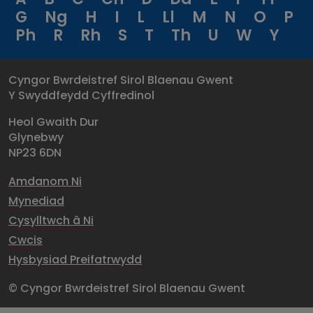
G
Ng
H
I
L
Ll
M
N
O
P
Ph
R
Rh
S
T
Th
U
W
Y
Cyngor Bwrdeistref Sirol Blaenau Gwent
Y Swyddfeydd Cyffredinol
Heol Gwaith Dur
Glynebwy
NP23 6DN
Amdanom Ni
Mynediad
Cysylltwch â Ni
Cwcis
Hysbysiad Preifatrwydd
© Cyngor Bwrdeistref Sirol Blaenau Gwent