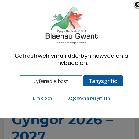
Cymraeg
English
Cofrestrwch yma i dderbyn newyddion a
rhybuddion.
Hafan
Preswylwyr
Treth Cyngor
Eich Treth Gyngor 2026 – 2027
Eich Treth
Dim diolch
Atgoffwch fi nes ymlaen
Gyngor 2026 –
2027