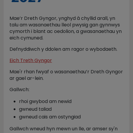
Mae’r Dreth Gyngor, ynghyd â chyllid arall, yn
talu am wasanaethau lleol pwysig gan gynnwys
cymorth i blant ac oedolion, a gwasanaethau yn
eich cymuned.
Defnyddiwch y ddolen am ragor o wybodaeth.
Eich Treth Gyngor
Mae'r rhan fwyaf o wasanaethau’r Dreth Gyngor
ar gael ar-lein.
Gallwch:
rhoi gwybod am newid
gwneud taliad
gwneud cais am ostyngiad
Gallwch wneud hyn mewn un lle, ar amser sy'n