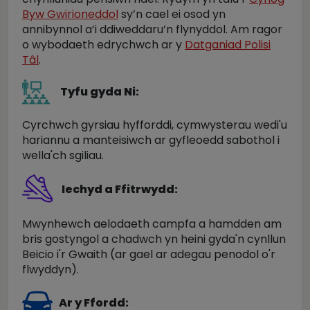
Byw Gwirioneddol
sy’n cael ei osod yn
annibynnol a’i ddiweddaru’n flynyddol. Am ragor
o wybodaeth edrychwch ar y
Datganiad Polisi
Tâl
.
Tyfu gyda Ni:
Cyrchwch gyrsiau hyfforddi, cymwysterau wedi'u
hariannu a manteisiwch ar gyfleoedd sabothol i
wella'ch sgiliau.
Iechyd a Ffitrwydd:
Mwynhewch aelodaeth campfa a hamdden am
bris gostyngol a chadwch yn heini gyda'n cynllun
Beicio i'r Gwaith (ar gael ar adegau penodol o'r
flwyddyn).
Ar y Ffordd: