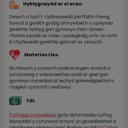
Hyblygrwydd ar ei orau:
Dewch o hyd i'r cydbwysedd perffaith rhwng
bywyd a gwaith gydag amrywiaeth o opsiynau
gweithio hyblyg gan gynnwys rhan-amser,
rhannu swydd ac oriau cywasgedig ochr yn ochr
â chyfleoedd gweithio gartref ac ystwyth.
Materion Lles:
Sicrhewch y cymorth sydd ei angen arnoch o
ystod eang o wasanaethau sydd ar gael gan
gynnwys mynediad at iechyd galwedigaethol a
rhaglen cymorth i weithwyr.
Tâl:
Cyflogau cystadleuol
gyda dyfarniadau cyflog
blynyddol y cytunwyd arnynt yn genedlaethol a
chynlluniau pensiwn hael. Rydym yn talu’r
Cyflog