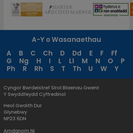
A-Y o Wasanaethau
A
B
C
Ch
D
Dd
E
F
Ff
G
Ng
H
I
L
Ll
M
N
O
P
Ph
R
Rh
S
T
Th
U
W
Y
Cyngor Bwrdeistref Sirol Blaenau Gwent
Y Swyddfeydd Cyffredinol
Heol Gwaith Dur
Glynebwy
NP23 6DN
Amdanom Ni