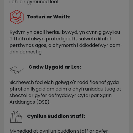
i chi a'r gymuned leol.
Tosturi ar Waith:
Rydym yn deall heriau bywyd, yn cynnig gwyliau
â thâl i ofalwyr, profedigaeth, salwch difrifol
perthynas agos, a chymorth i ddioddefwyr cam-
drin domestig.
Cadw Llygaid ar Les:
Sicrhewch fod eich golwg o'r radd flaenaf gyda
phrofion llygaid am ddim a chyfraniadau tuag at
sbectol ar gyfer defnyddwyr Cyfarpar Sgrin
Arddangos (DSE).
Cynllun Buddion Staff:
Mynediad at gynllun buddion staff ar gyfer