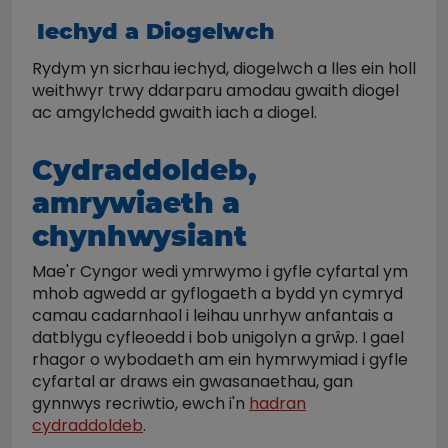
Iechyd a Diogelwch
Rydym yn sicrhau iechyd, diogelwch a lles ein holl
weithwyr trwy ddarparu amodau gwaith diogel
ac amgylchedd gwaith iach a diogel.
Cydraddoldeb,
amrywiaeth a
chynhwysiant
Mae'r Cyngor wedi ymrwymo i gyfle cyfartal ym
mhob agwedd ar gyflogaeth a bydd yn cymryd
camau cadarnhaol i leihau unrhyw anfantais a
datblygu cyfleoedd i bob unigolyn a grŵp. I gael
rhagor o wybodaeth am ein hymrwymiad i gyfle
cyfartal ar draws ein gwasanaethau, gan
gynnwys recriwtio, ewch i'n
hadran
cydraddoldeb
.