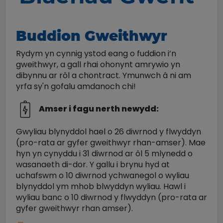
Buddion Gweithwyr
Rydym yn cynnig ystod eang o fuddion i’n
gweithwyr, a gall rhai ohonynt amrywio yn
dibynnu ar rôl a chontract. Ymunwch â ni am
yrfa sy'n gofalu amdanoch chi!
Amser i fagu nerth newydd:
Gwyliau blynyddol hael o 26 diwrnod y flwyddyn
(pro-rata ar gyfer gweithwyr rhan-amser). Mae
hyn yn cynyddu i 31 diwrnod ar ôl 5 mlynedd o
wasanaeth di-dor. Y gallu i brynu hyd at
uchafswm o 10 diwrnod ychwanegol o wyliau
blynyddol ym mhob blwyddyn wyliau. Hawl i
wyliau banc o 10 diwrnod y flwyddyn (pro-rata ar
gyfer gweithwyr rhan amser).