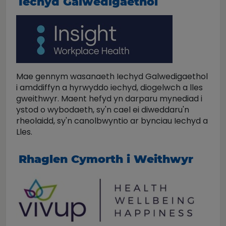
Iechyd Galwedigaethol
Mae gennym wasanaeth Iechyd Galwedigaethol
i amddiffyn a hyrwyddo iechyd, diogelwch a lles
gweithwyr. Maent hefyd yn darparu mynediad i
ystod o wybodaeth, sy'n cael ei diweddaru'n
rheolaidd, sy'n canolbwyntio ar bynciau Iechyd a
Lles.
Rhaglen Cymorth i Weithwyr