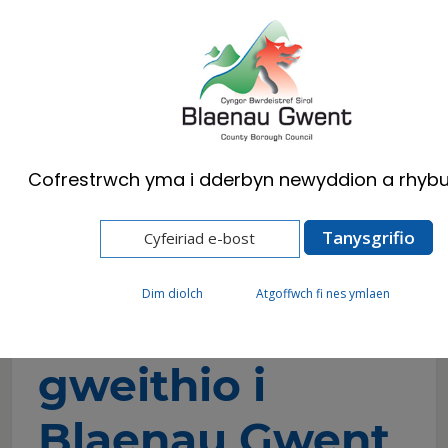
Cymraeg
English
Cofrestrwch yma i dderbyn newyddion a rhybu
Hafan
Preswylwyr
Swyddi
Buddion Gweithio i'r Cyngor
Dim diolch
Atgoffwch fi nes ymlaen
Manteision
gweithio i
Blaenau Gwent