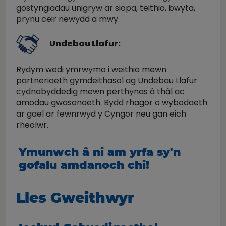
gostyngiadau unigryw ar siopa, teithio, bwyta,
prynu ceir newydd a mwy.
Undebau Llafur
:
Rydym wedi ymrwymo i weithio mewn
partneriaeth gymdeithasol ag Undebau Llafur
cydnabyddedig mewn perthynas â thâl ac
amodau gwasanaeth. Bydd rhagor o wybodaeth
ar gael ar fewnrwyd y Cyngor neu gan eich
rheolwr.
Ymunwch â ni am yrfa sy'n
gofalu amdanoch chi!
Lles Gweithwyr