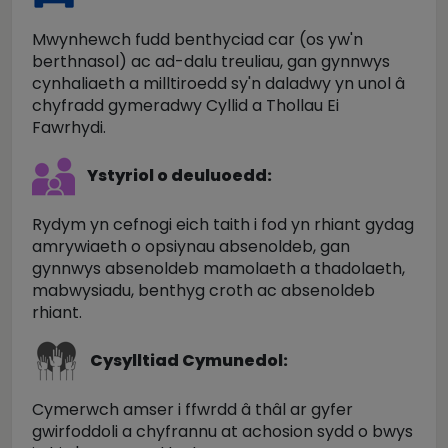
Mwynhewch fudd benthyciad car (os yw'n
berthnasol) ac ad-dalu treuliau, gan gynnwys
cynhaliaeth a milltiroedd sy'n daladwy yn unol â
chyfradd gymeradwy Cyllid a Thollau Ei
Fawrhydi.
Ystyriol o deuluoedd:
Rydym yn cefnogi eich taith i fod yn rhiant gydag
amrywiaeth o opsiynau absenoldeb, gan
gynnwys absenoldeb mamolaeth a thadolaeth,
mabwysiadu, benthyg croth ac absenoldeb
rhiant.
Cysylltiad Cymunedol:
Cymerwch amser i ffwrdd â thâl ar gyfer
gwirfoddoli a chyfrannu at achosion sydd o bwys