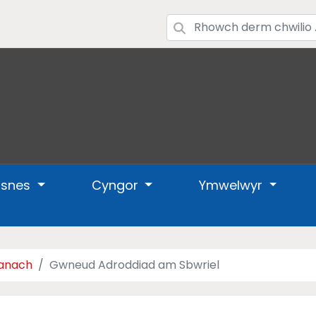
usnes
Cyngor
Ymwelwyr
lanach
Gwneud Adroddiad am Sbwriel