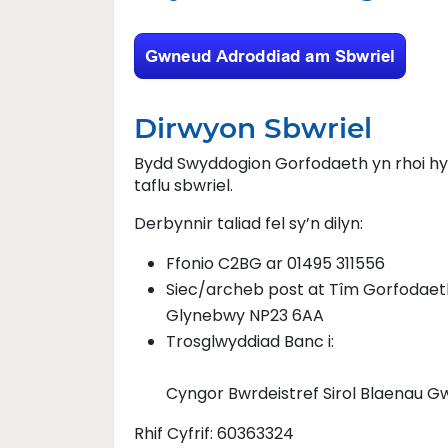
Dirwyon Sbwriel
Bydd Swyddogion Gorfodaeth yn rhoi hys
taflu sbwriel.
Derbynnir taliad fel sy’n dilyn:
Ffonio C2BG ar 01495 311556
Siec/archeb post at Tîm Gorfodaeth
Glynebwy NP23 6AA
Trosglwyddiad Banc i:
Cyngor Bwrdeistref Sirol Blaenau G
Rhif Cyfrif: 60363324