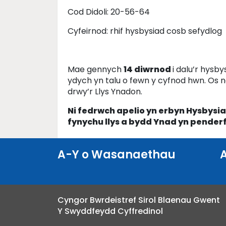
Cod Didoli: 20-56-64
Cyfeirnod: rhif hysbysiad cosb sefydlog
Mae gennych
14 diwrnod
i dalu’r hysb
ydych yn talu o fewn y cyfnod hwn. Os 
drwy’r Llys Ynadon.
Ni fedrwch apelio yn erbyn Hysbysi
fynychu llys a bydd Ynad yn penderf
A-Y o Wasanaethau
Cyngor Bwrdeistref Sirol Blaenau Gwent
Y Swyddfeydd Cyffredinol