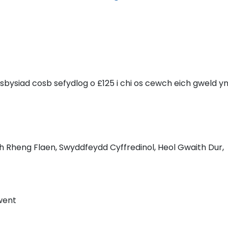
bysiad cosb sefydlog o £125 i chi os cewch eich gweld y
 Rheng Flaen, Swyddfeydd Cyffredinol, Heol Gwaith Dur,
went