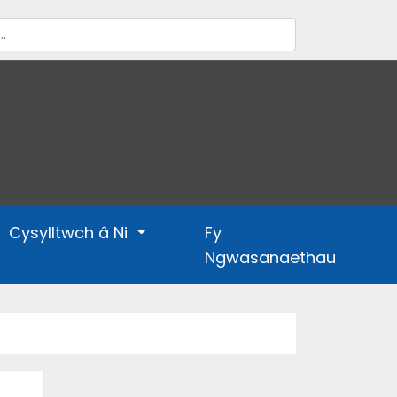
Cysylltwch â Ni
Fy
Ngwasanaethau