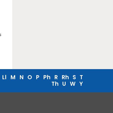
s
Ll
M
N
O
P
Ph
R
Rh
S
T
Th
U
W
Y