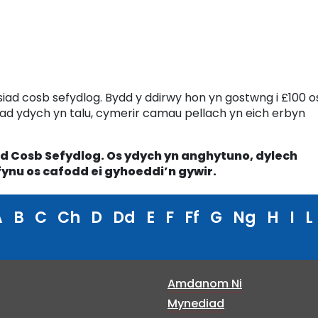
ysiad cosb sefydlog. Bydd y ddirwy hon yn gostwng i £100 o
nad ydych yn talu, cymerir camau pellach yn eich erbyn
ad Cosb Sefydlog. Os ydych yn anghytuno, dylech
ynu os cafodd ei gyhoeddi’n gywir.
A
B
C
Ch
D
Dd
E
F
Ff
G
Ng
H
I
L
Amdanom Ni
Mynediad