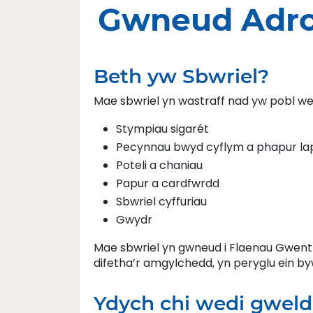
Gwneud Adro
Beth yw Sbwriel?
Mae sbwriel yn wastraff nad yw pobl wed
Stympiau sigarét
Pecynnau bwyd cyflym a phapur la
Poteli a chaniau
Papur a cardfwrdd
Sbwriel cyffuriau
Gwydr
Mae sbwriel yn gwneud i Flaenau Gwent e
difetha’r amgylchedd, yn peryglu ein by
Ydych chi wedi gweld