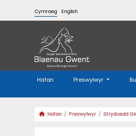
Cymraeg
English
Hafan
Preswylwyr
B
Hafan
Preswylwyr
Strydoedd G