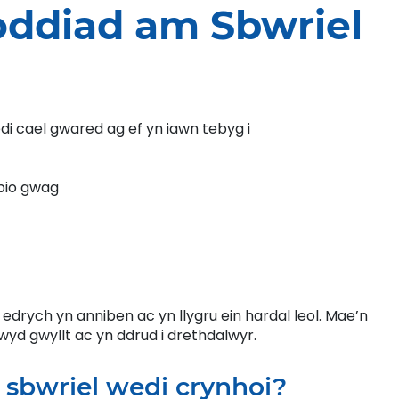
ddiad am Sbwriel
i cael gwared ag ef yn iawn tebyg i
pio gwag
drych yn anniben ac yn llygru ein hardal leol. Mae’n
wyd gwyllt ac yn ddrud i drethdalwyr.
 sbwriel wedi crynhoi?