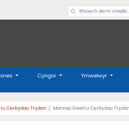
usnes
Cyngor
Ymwelwyr
ru Cerbydau Trydan
Mannau Gwefru Cerbydau Tryda