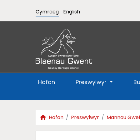
Cymraeg
English
Hafan
Preswylwyr
B
Hafan
Preswylwyr
Mannau Gwef