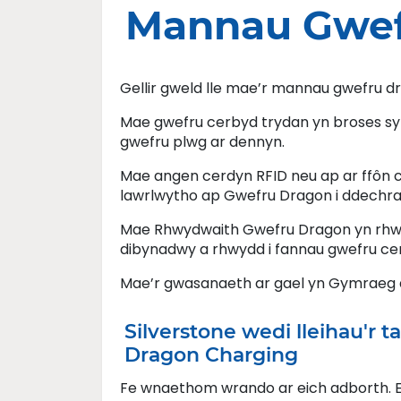
Mannau Gwef
Gellir gweld lle mae’r mannau gwefru 
Mae gwefru cerbyd trydan yn broses s
gwefru plwg ar dennyn.
Mae angen cerdyn RFID neu ap ar ffôn cl
lawrlwytho ap Gwefru Dragon i ddechra
Mae Rhwydwaith Gwefru Dragon yn rhwy
dibynadwy a rhwydd i fannau gwefru ce
Mae’r gwasanaeth ar gael yn Gymraeg
Silverstone wedi lleihau'r 
Dragon Charging
Fe wnaethom wrando ar eich adborth. E