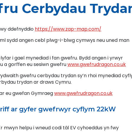
ru Cerbydau Tryda
drwy ddefnyddio
https://www.zap-map.com/
yml sydd angen cebl plwg-i-blwg cymwys neu uned man
yfar i gael mynediad i fan gwefru. Bydd angen i yrwyr
u a gorffen eu sesiwn gwefru
www.gwefrudragon.co.uk
dwaith gwefru cerbydau trydan sy’n rhoi mynediad cyfl
rbydau trydan ar draws Cymru.
 ar eu gwefan Gymraeg
www.gwefrudragon.co.uk
tariff ar gyfer gwefrwyr cyflym 22kW
r mwyn helpu i wneud codi tâl EV cyhoeddus yn fwy