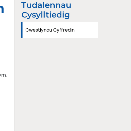
Tudalennau
n
Cysylltiedig
Cwestiynau Cyffredin
ym,