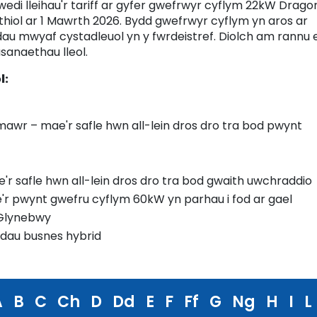
 wedi lleihau'r tariff ar gyfer gwefrwyr cyflym 22kW Drago
thiol ar 1 Mawrth 2026. Bydd gwefrwyr cyflym yn aros ar
ddau mwyaf cystadleuol yn y fwrdeistref. Diolch am rannu 
sanaethau lleol.
l:
awr – mae'r safle hwn all-lein dros dro tra bod pwynt
r safle hwn all-lein dros dro tra bod gwaith uwchraddio
ae'r pwynt gwefru cyflym 60kW yn parhau i fod ar gael
 Glynebwy
edau busnes hybrid
A
B
C
Ch
D
Dd
E
F
Ff
G
Ng
H
I
L