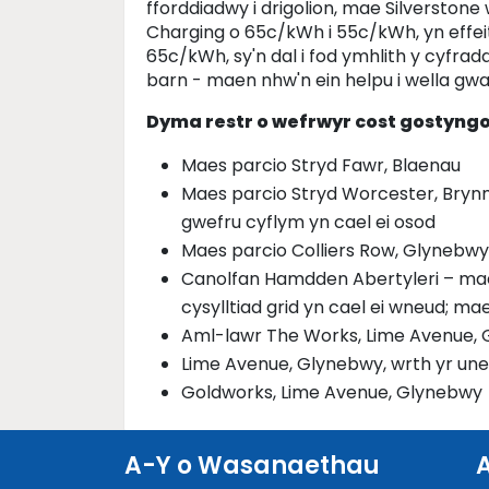
fforddiadwy i drigolion, mae Silverstone
Charging o 65c/kWh i 55c/kWh, yn effei
65c/kWh, sy'n dal i fod ymhlith y cyfra
barn - maen nhw'n ein helpu i wella gwa
Dyma restr o wefrwyr cost gostyngo
Maes parcio Stryd Fawr, Blaenau
Maes parcio Stryd Worcester, Brynm
gwefru cyflym yn cael ei osod
Maes parcio Colliers Row, Glynebwy
Canolfan Hamdden Abertyleri – mae'
cysylltiad grid yn cael ei wneud; m
Aml-lawr The Works, Lime Avenue,
Lime Avenue, Glynebwy, wrth yr un
Goldworks, Lime Avenue, Glynebwy
A-Y o Wasanaethau