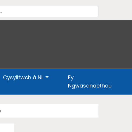
Cysylltwch â Ni
Fy
Ngwasanaethau
n