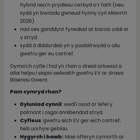
hybrid neu’n prydlesu cerbyd o’r fath (neu
sydd yn bwriadu gwneud hynny cyn Mawrth
2026)
nad oes ganddynt fynediad at barcio oddi ar
y stryd.
sydd â diddordeb yn y posibilrwydd o allu
gwefru ger eu cartref.
Dyma'ch cyfle i fod yn rhan o dreial arloesol a
allai helpu i siapio seilwaith gwefru EV ar draws
Blaenau Gwent.
Pam cymryd rhan?
Dyluniad cynnil
: wedi'i osod ar lefel y
palmant i osgoi annibendod stryd.
Cyfleus
: gwefru eich EV ger eich cartref,
heb unrhyw geblau.
Hygyrch i bawb:
Mae offeryn cymorth ar