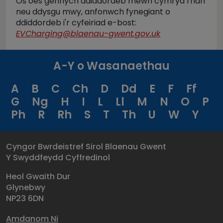
Os oes gennych ddiddordeb mewn cymryd rhan
neu ddysgu mwy, anfonwch fynegiant o
ddiddordeb i'r cyfeiriad e-bost:
EVCharging@blaenau-gwent.gov.uk
A-Y o Wasanaethau
A
B
C
Ch
D
Dd
E
F
Ff
G
Ng
H
I
L
Ll
M
N
O
P
Ph
R
Rh
S
T
Th
U
W
Y
Cyngor Bwrdeistref Sirol Blaenau Gwent
Y Swyddfeydd Cyffredinol
Heol Gwaith Dur
Glynebwy
NP23 6DN
Amdanom Ni