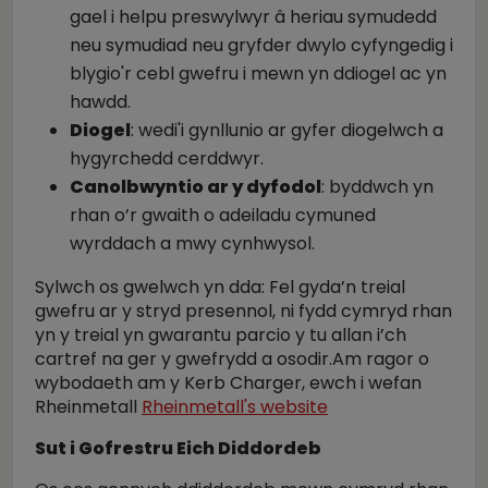
gael i helpu preswylwyr â heriau symudedd
neu symudiad neu gryfder dwylo cyfyngedig i
blygio'r cebl gwefru i mewn yn ddiogel ac yn
hawdd.
Diogel
: wedi'i gynllunio ar gyfer diogelwch a
hygyrchedd cerddwyr.
Canolbwyntio ar y dyfodol
: byddwch yn
rhan o’r gwaith o adeiladu cymuned
wyrddach a mwy cynhwysol.
Sylwch os gwelwch yn dda: Fel gyda’n treial
gwefru ar y stryd presennol, ni fydd cymryd rhan
yn y treial yn gwarantu parcio y tu allan i’ch
cartref na ger y gwefrydd a osodir.Am ragor o
wybodaeth am y Kerb Charger, ewch i wefan
Rheinmetall
Rheinmetall's website
Sut i Gofrestru Eich Diddordeb