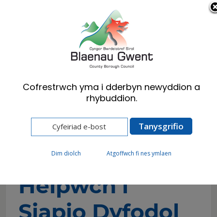
Cymraeg
English
Cofrestrwch yma i dderbyn newyddion a
rhybuddion.
Hafan
Preswylwyr
Mannau Gwefru Cerbydau Trydan
Helpwch i Siapio Dyfodol Gwefru ar y Stryd ym
Mlaenau Gwent
Dim diolch
Atgoffwch fi nes ymlaen
Helpwch i
Siapio Dyfodol