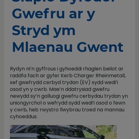
Gwefru ar y
Stryd ym
Mlaenau Gwent
Rydyn ni’n gyffrous i gyhoeddi rhaglen beilot ar
raddfa fach ar gyfer Kerb Charger Rheinmetall,
sef gwefrydd cerbyd trydan (EV) sydd wedi’i
osod yn y cwrb. Mae’n ddatrysiad gwefru
newydd sy’n galluogi gwefru cerbydau trydan yn
uniongyrchol o wefrydd sydd wedi’i osod o fewn
y cwrb, heb rwystro llwybrau troed na mannau
cyhoeddus.