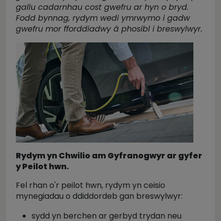
gallu cadarnhau cost gwefru ar hyn o bryd.
Fodd bynnag, rydym wedi ymrwymo i gadw
gwefru mor fforddiadwy â phosibl i breswylwyr.
Rydym yn Chwilio am Gyfranogwyr ar gyfer
y Peilot hwn.
Fel rhan o'r peilot hwn, rydym yn ceisio
mynegiadau o ddiddordeb gan breswylwyr:
sydd yn berchen ar gerbyd trydan neu