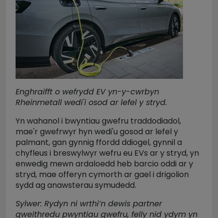
Enghraifft o wefrydd EV yn-y-cwrbyn
Rheinmetall wedi'i osod ar lefel y stryd.
Yn wahanol i bwyntiau gwefru traddodiadol,
mae'r gwefrwyr hyn wedi'u gosod ar lefel y
palmant, gan gynnig ffordd ddiogel, gynnil a
chyfleus i breswylwyr wefru eu EVs ar y stryd, yn
enwedig mewn ardaloedd heb barcio oddi ar y
stryd, mae offeryn cymorth ar gael i drigolion
sydd ag anawsterau symudedd.
Sylwer:
Rydyn ni wrthi’n dewis partner
gweithredu pwyntiau gwefru, felly nid ydym yn