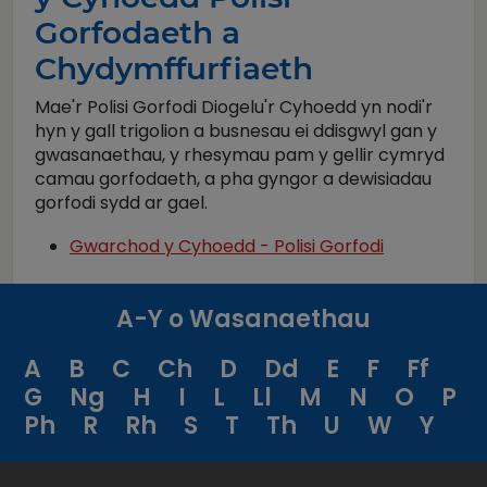
Gorfodaeth a
Chydymffurfiaeth
Mae'r Polisi Gorfodi Diogelu'r Cyhoedd yn nodi'r
hyn y gall trigolion a busnesau ei ddisgwyl gan y
gwasanaethau, y rhesymau pam y gellir cymryd
camau gorfodaeth, a pha gyngor a dewisiadau
gorfodi sydd ar gael.
Gwarchod y Cyhoedd - Polisi Gorfodi
A-Y o Wasanaethau
A
B
C
Ch
D
Dd
E
F
Ff
G
Ng
H
I
L
Ll
M
N
O
P
Ph
R
Rh
S
T
Th
U
W
Y