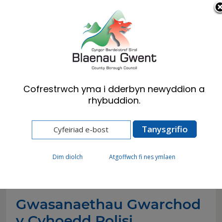
Cymraeg
English
Cofrestrwch yma i dderbyn newyddion a
rhybuddion.
Hafan
Busnes
Iechyd a Diogelwch
Polisi Gorfodi
Polisi Gorfodi
Dim diolch
Atgoffwch fi nes ymlaen
Gwasanaethau Gwarchod
y Cyhoedd Polisi